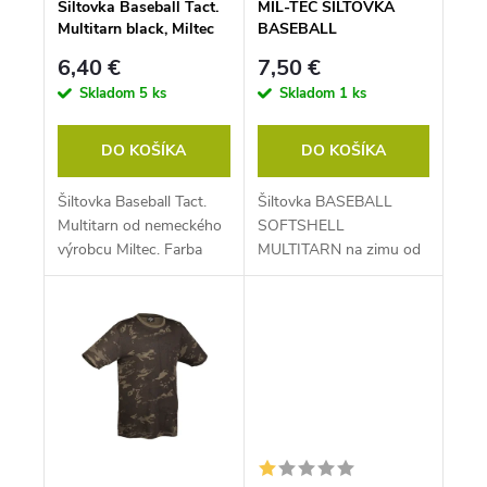
k
o
Šiltovka Baseball Tact.
MIL-TEC ŠILTOVKA
t
v
Multitarn black, Miltec
BASEBALL
o
SOFTSHELL,
v
6,40 €
7,50 €
MULTITARN
Skladom
5 ks
Skladom
1 ks
DO KOŠÍKA
DO KOŠÍKA
Šiltovka Baseball Tact.
Šiltovka BASEBALL
Multitarn od nemeckého
SOFTSHELL
výrobcu Miltec. Farba
MULTITARN na zimu od
čierna.
nemeckého výrobcu
Miltec.