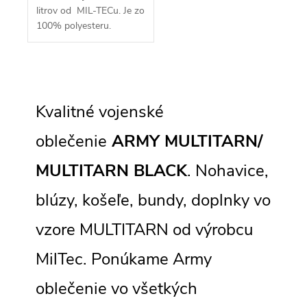
litrov od MIL-TECu. Je zo
100% polyesteru.
Vhodný na výlety do
prírody, na poľovačky.
O
v
l
Kvalitné vojenské
á
d
a
oblečenie
ARMY MULTITARN/
c
i
MULTITARN BLACK
. Nohavice,
e
p
r
blúzy, košeľe, bundy, doplnky vo
v
k
vzore MULTITARN od výrobcu
y
v
ý
MilTec. Ponúkame Army
p
i
oblečenie vo všetkých
s
u