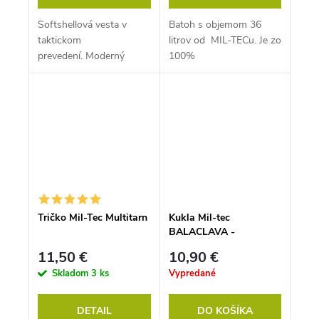
Softshellová vesta v
Batoh s objemom 36
taktickom
litrov od MIL-TECu. Je zo
prevedení. Moderný
100%
materiál vám zaistí
polyesteru. Popruhy sú
maximálny komfort pri
pohodlné a plne
nosení. Výborná
nastaviteľné....
ochrana...
Tričko Mil-Tec Multitarn
Kukla Mil-tec
BALACLAVA -
MULTITARN
11,50 €
10,90 €
Skladom
3 ks
Vypredané
DETAIL
DO KOŠÍKA