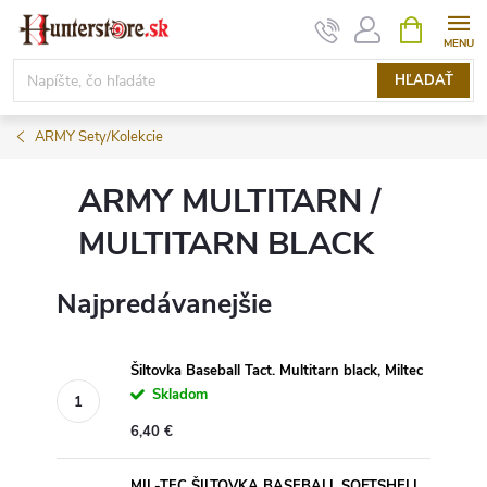
Prejsť
NÁKUPN
KOŠÍK
na
obsah
HĽADAŤ
ARMY Sety/Kolekcie
ARMY MULTITARN /
MULTITARN BLACK
Najpredávanejšie
Šiltovka Baseball Tact. Multitarn black, Miltec
Skladom
6,40 €
MIL-TEC ŠILTOVKA BASEBALL SOFTSHELL,