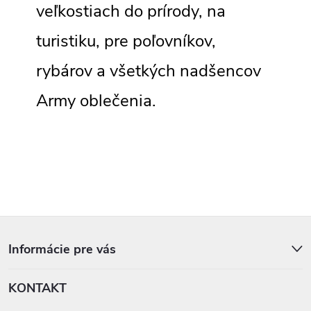
veľkostiach do prírody, na
turistiku, pre poľovníkov,
rybárov a všetkých nadšencov
Army oblečenia.
Z
á
p
Informácie pre vás
ä
t
KONTAKT
i
e