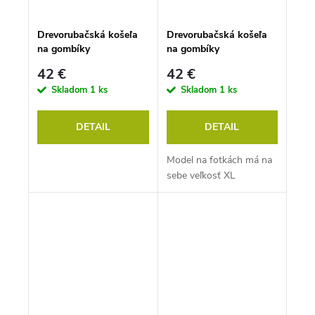
Drevorubačská košeľa
Drevorubačská košeľa
na gombíky
na gombíky
modročierna
červenočierna
42 €
42 €
Skladom
1 ks
Skladom
1 ks
DETAIL
DETAIL
Model na fotkách má na
sebe veľkosť XL