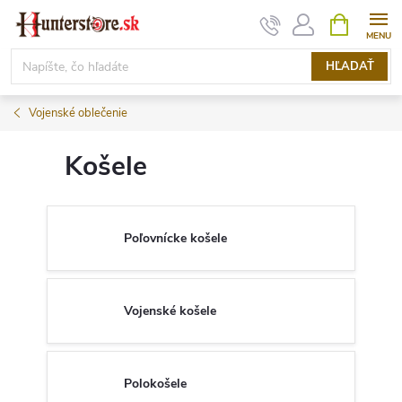
Prejsť
NÁKUPN
KOŠÍK
na
obsah
HĽADAŤ
Vojenské oblečenie
Košele
Poľovnícke košele
Vojenské košele
Polokošele