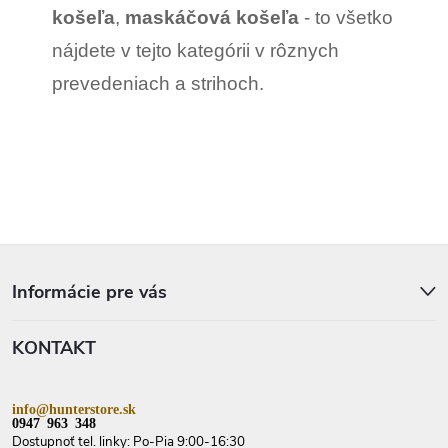
košeľa
,
maskáčová košeľa
- to všetko
nájdete v tejto kategórii
v rôznych
prevedeniach a strihoch.
Z
á
p
Informácie pre vás
ä
t
KONTAKT
i
e
info@hunterstore.sk
0947 963 348
Dostupnoť tel. linky: Po-Pia 9:00-16:30