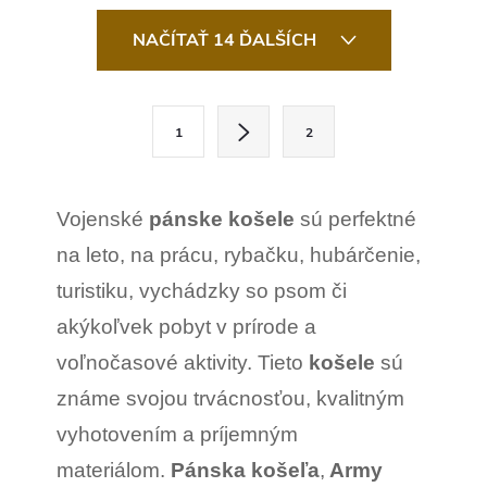
O
v
NAČÍTAŤ 14 ĎALŠÍCH
l
á
d
a
S
c
1
2
t
i
e
r
p
r
á
Vojenské
pánske košele
sú perfektné
v
n
k
na leto, na prácu, rybačku, hubárčenie,
y
k
v
turistiku, vychádzky so psom či
ý
o
p
akýkoľvek pobyt v prírode a
v
i
s
a
voľnočasové aktivity. Tieto
košele
sú
u
n
známe svojou trvácnosťou, kvalitným
i
vyhotovením a príjemným
e
materiálom.
Pánska košeľa
,
Army