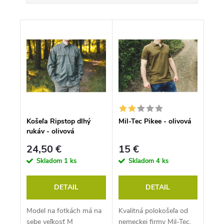
d
Odporúčame
e
V
n
ý
Najlacnejšie
i
p
e
i
p
Najdrahšie
s
r
p
o
Abecedne
r
d
o
u
d
k
u
t
k
o
Košeľa Ripstop dlhý
Mil-Tec Pikee - olivová
t
v
rukáv - olivová
o
v
24,50 €
15 €
Skladom
1 ks
Skladom
4 ks
DETAIL
DETAIL
Model na fotkách má na
Kvalitná polokošeľa od
sebe veľkosť M
nemeckej firmy Mil-Tec.