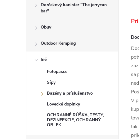
Darčekový kanister "The jerrycan
bar"
Pr
Obuv
Dod
Outdoor Kemping
Dod
pot
Iné
zaz
Fotopasce
sa 
Šípy
ned
Poš
Bazény a príslušenstvo
V p
Lovecké doplnky
kup
OCHRANNÉ RÚŠKA, TESTY,
tov
DEZINFEKCIE, OCHRANNÝ
OBLEK
tak
pri