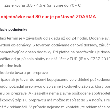
Zásielkovňa :3,5 - 4,5 € (pri sume do 70,- €)
i objednávke nad 80 eur je poštovné ZDARMA
acie podmienky
ací termín je v závislosti od skladu už od 24 hodín. Dodanie av
vrdení objednávky. S tovarom dodávame daňové doklady, záručný 
namenávajúce obsah dodávky. Pri platbe na predfaktúru je dodac
počítať od pripísania platby na náš účet v EUR (IBAN:
CZ37 201
ohodne inak.
kodenie tovaru pri preprave
rípade ak je tovar doručený kupujúcemu vo viditeľné poškodenom
ujúci požiadal prepravcu o spísanie škodového zápisu, ktorý po
aru pri preprave. Ak zásielka nemá zjavne poškodené spotrebiteľs
 škodový zápis u prepravcu má možnosť spísať do 24 hodín. Pre 
ložiť k reklamácii. V prípade nejasnosti kontaktujte reklamačné 