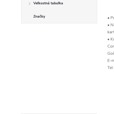
Veľkostná tabuľka
Značky
• P
• N
kar
• K
Com
Goč
E-m
Tel