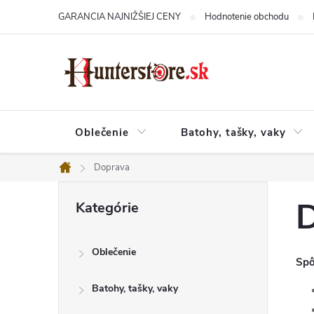
Prejsť
GARANCIA NAJNIŽŠIEJ CENY
Hodnotenie obchodu
na
obsah
Oblečenie
Batohy, tašky, vaky
Doprava
Domov
B
Preskočiť
o
Kategórie
kategórie
č
n
ý
Oblečenie
p
Spô
a
n
Batohy, tašky, vaky
e
l