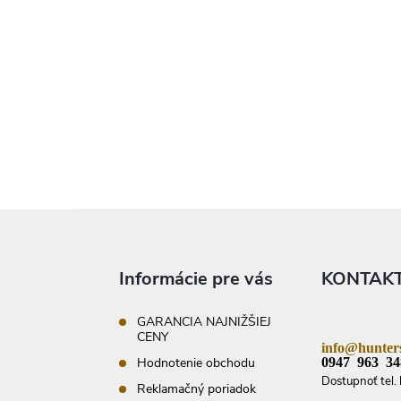
Z
á
p
ä
Informácie pre vás
KONTAK
t
i
e
GARANCIA NAJNIŽŠIEJ
CENY
info@hunters
0947 963 34
Hodnotenie obchodu
Dostupnoť tel. 
Reklamačný poriadok