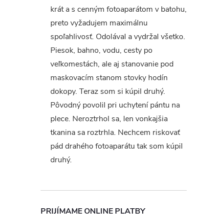
krát a s cenným fotoaparátom v batohu,
preto vyžadujem maximálnu
spoľahlivosť. Odolával a vydržal všetko.
Piesok, bahno, vodu, cesty po
veľkomestách, ale aj stanovanie pod
maskovacím stanom stovky hodín
dokopy. Teraz som si kúpil druhý.
Pôvodný povolil pri uchytení pántu na
plece. Neroztrhol sa, len vonkajšia
tkanina sa roztrhla. Nechcem riskovať
pád drahého fotoaparátu tak som kúpil
druhý.
PRIJÍMAME ONLINE PLATBY