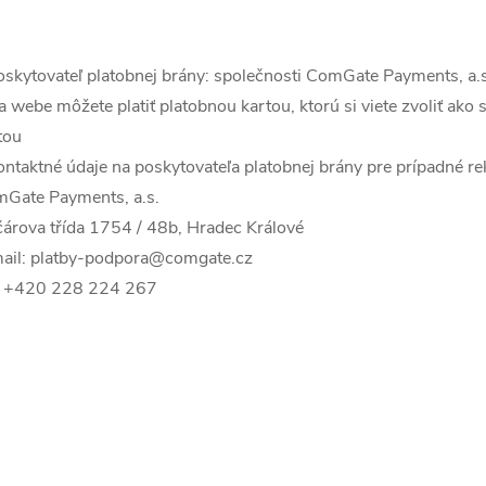
oskytovateľ platobnej brány: společnosti ComGate Payments, a.s
a webe môžete platiť platobnou kartou, ktorú si viete zvoliť ako
tou
ontaktné údaje na poskytovateľa platobnej brány pre prípadné r
Gate Payments, a.s.
árova třída 1754 / 48b, Hradec Králové
ail: platby-podpora@comgate.cz
: +420 228 224 267