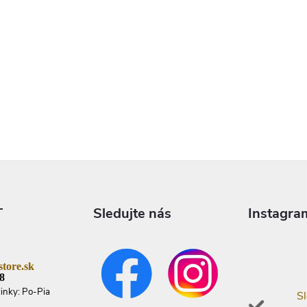
T
Sledujte nás
Instagra
tore.sk
8
linky: Po-Pia
Sl