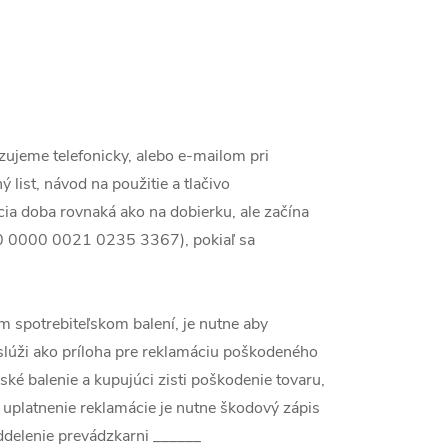
izujeme telefonicky, alebo e-mailom pri
list, návod na použitie a tlačivo
ia doba rovnaká ako na dobierku, ale začína
0 0000 0021 0235 3367
), pokiaľ sa
 spotrebiteľskom balení, je nutne aby
slúži ako príloha pre reklamáciu poškodeného
ké balenie a kupujúci zisti poškodenie tovaru,
uplatnenie reklamácie je nutne škodový zápis
oddelenie prevádzkarni ______