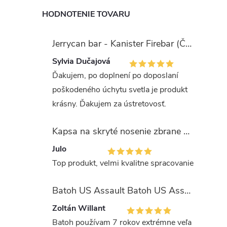
HODNOTENIE TOVARU
Jerrycan bar - Kanister Firebar (Červený)
Sylvia Dučajová
Ďakujem, po doplnení po doposlaní
poškodeného úchytu svetla je produkt
krásny. Ďakujem za ústretovosť.
Kapsa na skryté nosenie zbrane OLIVA (veľkosť Glock 17/19)
Julo
Top produkt, velmi kvalitne spracovanie
Batoh US Assault Batoh US Assault "LASER CUT" 36l MULTIT.
Zoltán Willant
Batoh používam 7 rokov extrémne veľa