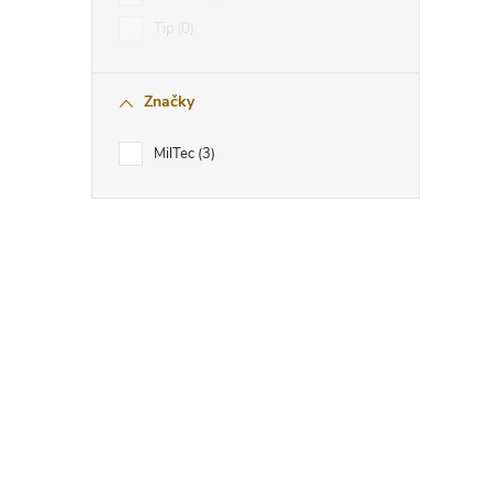
Tip
0
Značky
MilTec
3