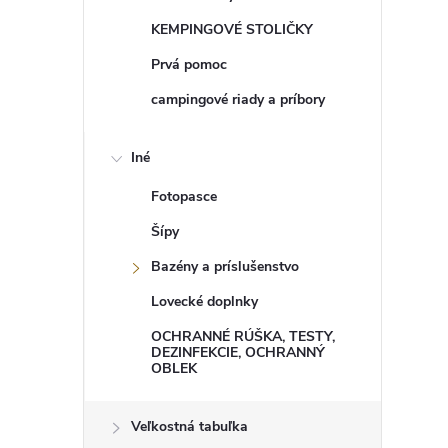
k
y
KEMPINGOVÉ STOLIČKY
v
ý
Prvá pomoc
p
i
campingové riady a príbory
s
u
Iné
Fotopasce
Šípy
Bazény a príslušenstvo
Lovecké doplnky
OCHRANNÉ RÚŠKA, TESTY,
DEZINFEKCIE, OCHRANNÝ
OBLEK
Veľkostná tabuľka