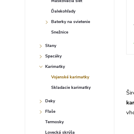
Maskovacia sieť
Ďalekohľady
Baterky na svietenie
Snežnice
Stany
Spacáky
Karimatky
O
Vojenské karimatky
v
l
Skladacie karimatky
á
Ši
d
a
Deky
ka
c
i
Fľaše
vho
e
p
Termosky
r
v
Lovecká skrýša