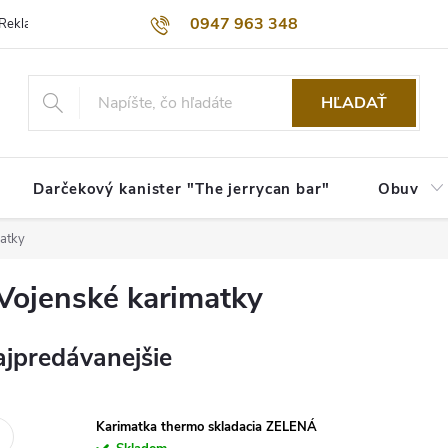
0947 963 348
Reklamačný poriadok
Obchodné podmienky
Kontakty
Dopra
HĽADAŤ
Darčekový kanister "The jerrycan bar"
Obuv
atky
Vojenské karimatky
jpredávanejšie
Karimatka thermo skladacia ZELENÁ