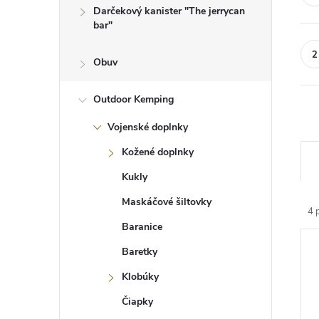
Darčekový kanister "The jerrycan
bar"
Obuv
Outdoor Kemping
Vojenské doplnky
R
Kožené doplnky
a
d
Kukly
e
n
Maskáčové šiltovky
4
p
i
Baranice
e
V
p
ý
Baretky
r
p
o
i
Klobúky
d
s
u
Čiapky
p
k
r