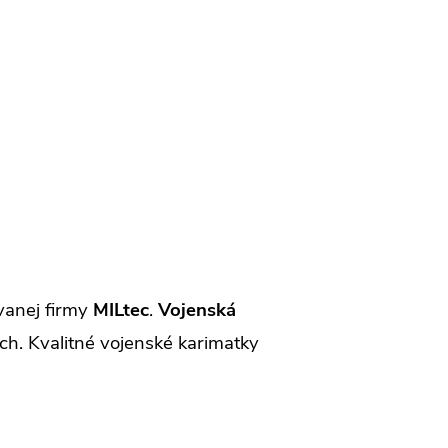
vanej firmy
MILtec
.
Vojenská
h. Kvalitné vojenské karimatky
.