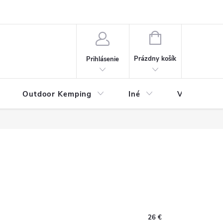
va
Partneri
Cookies
GDPR
Veľkostná tabuľka
Moja 
NÁKUPNÝ
KOŠÍK
Prázdny košík
Prihlásenie
Outdoor Kemping
Iné
Veľkostná t
26 €