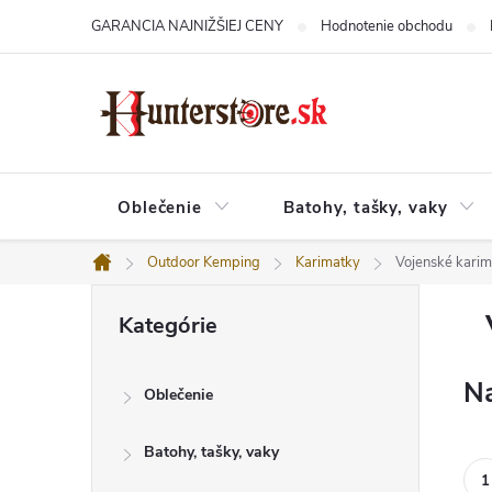
Prejsť
GARANCIA NAJNIŽŠIEJ CENY
Hodnotenie obchodu
na
obsah
Oblečenie
Batohy, tašky, vaky
Outdoor Kemping
Karimatky
Vojenské karim
Domov
B
Preskočiť
o
Kategórie
kategórie
č
n
ý
Na
Oblečenie
p
a
n
Batohy, tašky, vaky
e
l