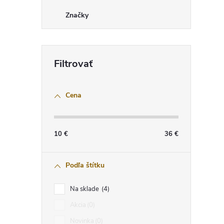
Značky
Cena
10
€
36
€
Podľa štítku
Na sklade
4
Akcia
0
Novinka
0