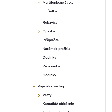
t
Multifunkčné šatky
o
o
d
v
Šatky
u
k
t
Rukavice
o
Opasky
v
Pršiplášte
Narámok prežitia
Doplnky
Peňaženky
Hodinky
Vojenská výstroj
Vesty
Kamufláž oblečenie