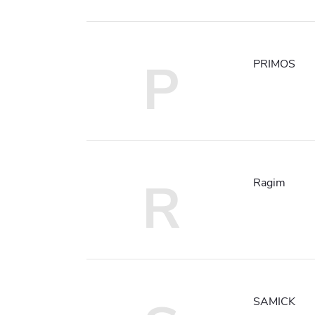
P
PRIMOS
R
Ragim
SAMICK