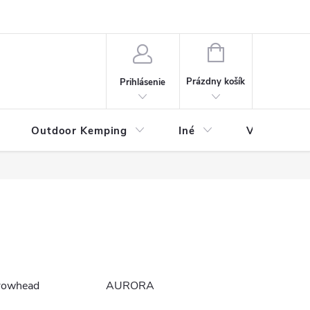
va
Partneri
Cookies
GDPR
Veľkostná tabuľka
Moja 
NÁKUPNÝ
KOŠÍK
Prázdny košík
Prihlásenie
Outdoor Kemping
Iné
Veľkostná t
rowhead
AURORA