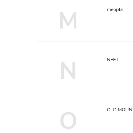
M
meopta
N
NEET
O
OLD MOUN