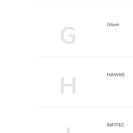
G
Glovii
H
HAWKE
INFITEC