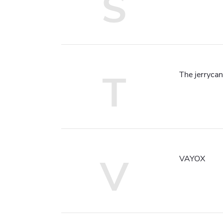
S
T
The jerrycan
V
VAYOX