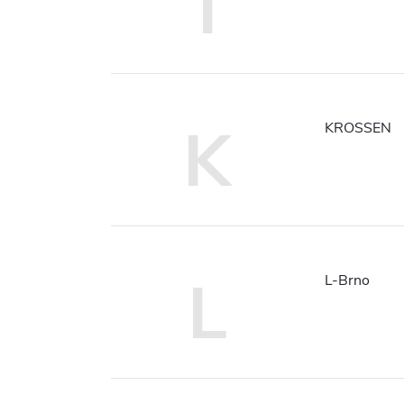
I
K
KROSSEN
L
L-Brno