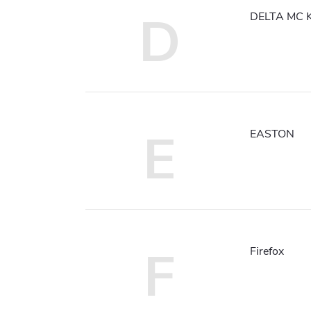
D
DELTA MC 
E
EASTON
F
Firefox