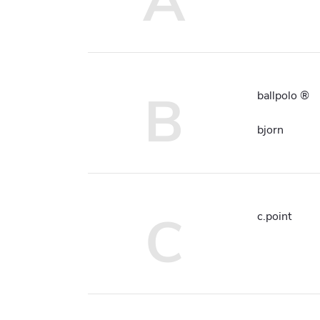
A
B
ballpolo ®
bjorn
C
c.point