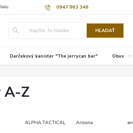
0947 963 348
Reklamačný poriadok
Obchodné podmienky
Kontakty
Dopra
HĽADAŤ
Darčekový kanister "The jerrycan bar"
Obuv
y A-Z
ALPHA TACTICAL
Arizona
ar