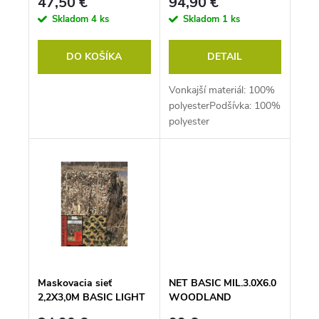
47,50 €
94,90 €
Skladom
4 ks
Skladom
1 ks
DO KOŠÍKA
DETAIL
Vonkajší materiál: 100%
polyesterPodšívka: 100%
polyester
(sieťovina)Transportná
taška: 100% polyester
Maskovacia sieť
NET BASIC MIL.3.0X6.0
2,2X3,0M BASIC LIGHT
WOODLAND
NET