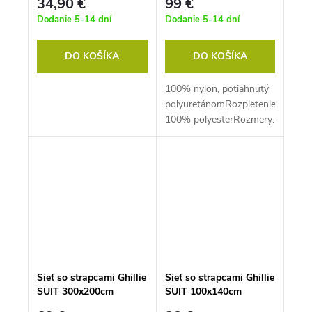
34,90 €
99 €
Dodanie 5-14 dní
Dodanie 5-14 dní
DO KOŠÍKA
DO KOŠÍKA
100% nylon, potiahnutý
polyuretánomRozpletenie:
100% polyesterRozmery:
3 x 6 mHmotnosť: 3,8 kg
Sieť so strapcami Ghillie
Sieť so strapcami Ghillie
SUIT 300x200cm
SUIT 100x140cm
WOODLAND
WOODLAND