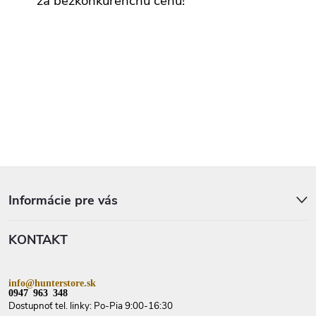
za bezkonkurenčnú cenu!
i
s
u
Z
á
p
Informácie pre vás
ä
t
KONTAKT
i
e
info@hunterstore.sk
0947 963 348
Dostupnoť tel. linky: Po-Pia 9:00-16:30