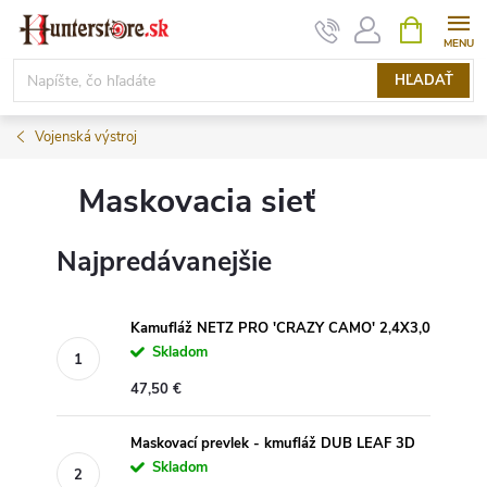
Prejsť
NÁKUPN
KOŠÍK
na
obsah
HĽADAŤ
Vojenská výstroj
Maskovacia sieť
Najpredávanejšie
Kamufláž NETZ PRO ′CRAZY CAMO′ 2,4X3,0
Skladom
47,50 €
Maskovací prevlek - kmufláž DUB LEAF 3D
Skladom