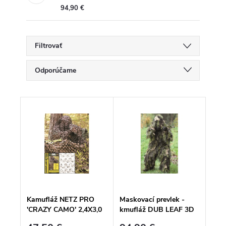
94,90 €
Filtrovať
R
Odporúčame
a
d
Najlacnejšie
e
V
n
ý
Najdrahšie
i
p
e
i
p
Najpredávanejšie
s
r
p
o
Abecedne
r
d
o
u
d
k
u
t
k
o
Kamufláž NETZ PRO
Maskovací prevlek -
t
v
′CRAZY CAMO′ 2,4X3,0
kmufláž DUB LEAF 3D
o
v