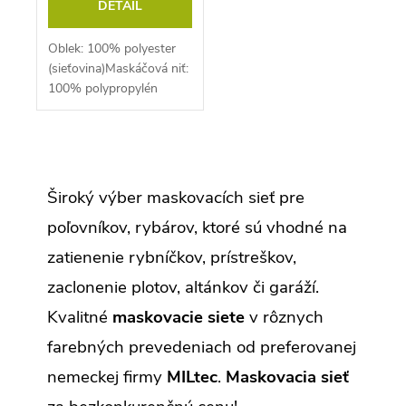
DETAIL
Oblek: 100% polyester
(sieťovina)Maskáčová niť:
100% polypropylén
O
v
l
Široký výber maskovacích sieť pre
á
d
poľovníkov, rybárov, ktoré sú vhodné na
a
c
zatienenie rybníčkov, prístreškov,
i
e
zaclonenie plotov, altánkov či garáží.
p
r
Kvalitné
maskovacie siete
v rôznych
v
k
farebných prevedeniach od preferovanej
y
v
nemeckej firmy
MILtec
.
Maskovacia sieť
ý
p