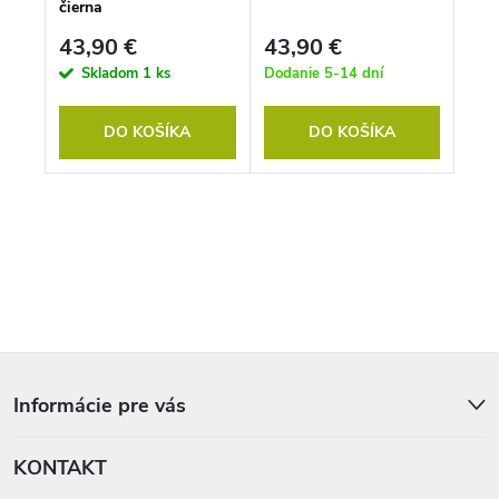
t
v
čierna
o
v
43,90 €
43,90 €
Skladom
1 ks
Dodanie 5-14 dní
DO KOŠÍKA
DO KOŠÍKA
O
v
l
á
d
a
c
i
Z
e
á
p
p
Informácie pre vás
r
ä
v
t
k
KONTAKT
i
y
e
v