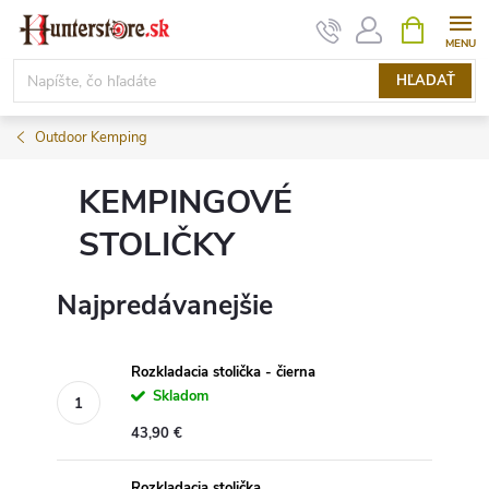
Prejsť
NÁKUPN
KOŠÍK
na
obsah
HĽADAŤ
Outdoor Kemping
KEMPINGOVÉ
STOLIČKY
Najpredávanejšie
Rozkladacia stolička - čierna
Skladom
43,90 €
Rozkladacia stolička