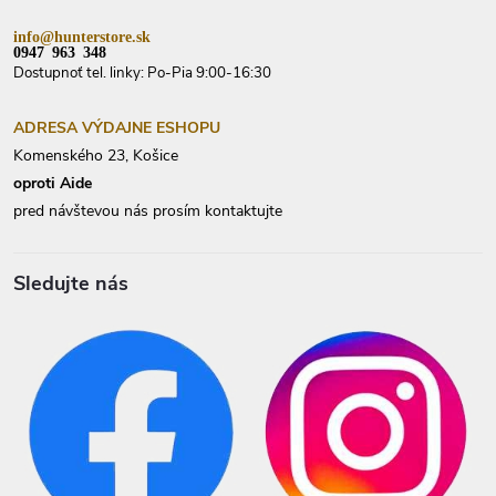
ý
p
info@hunterstore.sk
i
0947 963 348
s
Dostupnoť tel. linky: Po-Pia 9:00-16:30
u
ADRESA VÝDAJNE ESHOPU
Komenského 23, Košice
oproti Aide
pred návštevou nás prosím kontaktujte
Sledujte nás