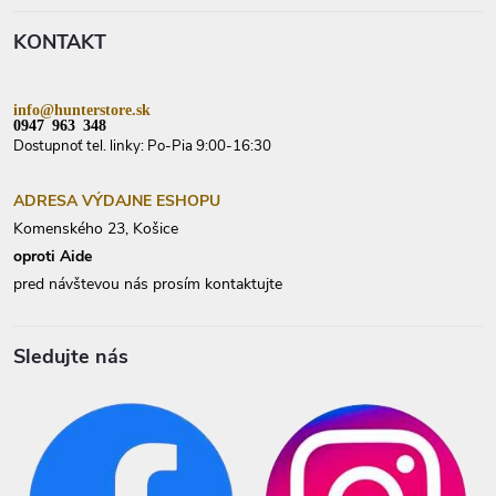
a
u
t
n
KONTAKT
i
i
e
e
info@hunterstore.sk
0947 963 348
Dostupnoť tel. linky: Po-Pia 9:00-16:30
ADRESA VÝDAJNE ESHOPU
Komenského 23, Košice
oproti Aide
pred návštevou nás prosím kontaktujte
Sledujte nás