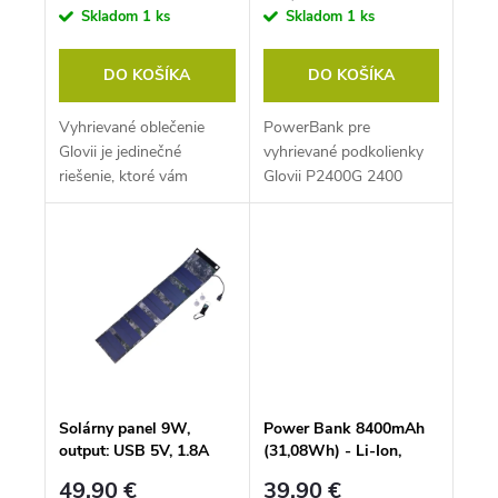
Skladom
1 ks
Skladom
1 ks
DO KOŠÍKA
DO KOŠÍKA
Vyhrievané oblečenie
PowerBank pre
Glovii je jedinečné
vyhrievané podkolienky
riešenie, ktoré vám
Glovii P2400G 2400
umožňuje udržiavať
mAh je vhodná pre
tepelný komfort aj v
podkolienky s
najchladnejších...
vyhrievaním Glovii.
Svojimi...
Solárny panel 9W,
Power Bank 8400mAh
output: USB 5V, 1.8A
(31,08Wh) - Li-Ion,
Výstup: USB 5V, 1A -
49,90 €
39,90 €
5V, 2.1A