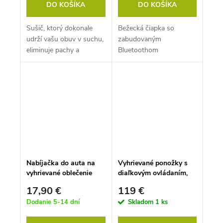
DO KOŠÍKA
DO KOŠÍKA
Sušič, ktorý dokonale
Bežecká čiapka so
udrží vašu obuv v suchu,
zabudovaným
eliminuje pachy a
Bluetoothom
baktérie.
Nabíjačka do auta na
Vyhrievané ponožky s
vyhrievané oblečenie
diaľkovým ovládaním,
veľkosť M
17,90 €
119 €
Dodanie 5-14 dní
Skladom
1 ks