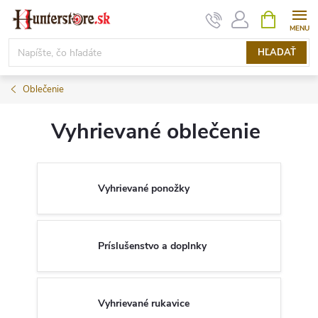
Prejsť
NÁKUPN
KOŠÍK
na
obsah
HĽADAŤ
Oblečenie
Vyhrievané oblečenie
Vyhrievané ponožky
Príslušenstvo a doplnky
Vyhrievané rukavice