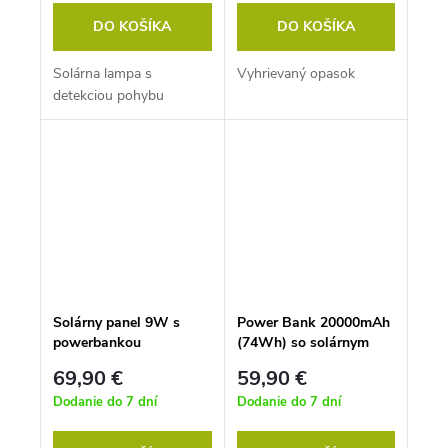
DO KOŠÍKA
DO KOŠÍKA
Solárna lampa s
Vyhrievaný opasok
detekciou pohybu
Solárny panel 9W s
Power Bank 20000mAh
powerbankou
(74Wh) so solárnym
20000mAh (74Wh),
panelom 1,5W, výstup:
69,90 €
59,90 €
výstup: USB 2x 5V, 2A
USB QC3.0 PD 18W
Dodanie do 7 dní
Dodanie do 7 dní
(max.) - USB 5V, 2A