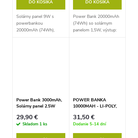
DO KOŠÍKA
DO KOŠÍKA
Solárny panel 9W s
Power Bank 20000mAh
powerbankou
(74Wh) so solárnym
20000mAh (74Wh),
panelom 1,5W, výstup:
výstup: USB 2x 5V, 2A
USB QC3.0 PD 18W
(max.) - USB 5V, 2A
Power Bank 3000mAh,
POWER BANKA
Solárny panel 2.5W
10000MAH - LI-POLY,
Výstup: USB 5V, 1A
P10000B
29,90 €
31,50 €
Skladom
1 ks
Dodanie 5-14 dní