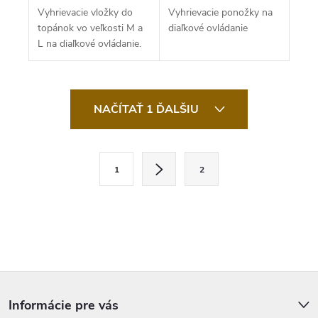
Vyhrievacie vložky do
Vyhrievacie ponožky na
topánok vo veľkosti M a
diaľkové ovládanie
L na diaľkové ovládanie.
O
v
NAČÍTAŤ 1 ĎALŠIU
l
á
d
a
S
c
1
2
t
i
e
r
p
r
á
v
n
k
y
k
v
ý
Z
o
p
á
v
i
p
Informácie pre vás
s
ä