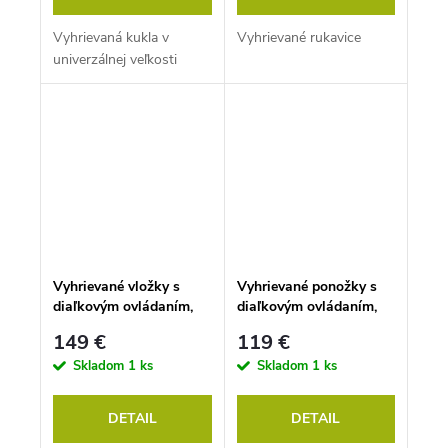
Vyhrievaná kukla v
Vyhrievané rukavice
univerzálnej veľkosti
Vyhrievané vložky s
Vyhrievané ponožky s
diaľkovým ovládaním,
diaľkovým ovládaním,
veľkosť M a L
veľkosť: M, L
149 €
119 €
Skladom
1 ks
Skladom
1 ks
DETAIL
DETAIL