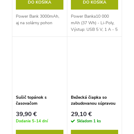
DO KOŠÍKA
DO KOŠÍKA
Power Bank 3000mAh,
Power Banka10 000
aj na solárny pohon
mAh (37 Wh) - Li-Poly,
Výstup: USB 5 V, 1 A - 5
V, 2,4 A
Sušič topánok s
Bežecká čiapka so
časovačom
zabudovanou súpravou
Bluetooth, veľkosť: UNI
39,90 €
29,10 €
Dodanie 5-14 dní
Skladom
1 ks