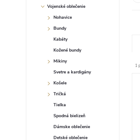
Vojenské oblečenie
Nohavice
Bundy
R
Kabáty
a
d
Kožené bundy
e
n
Mikiny
1
p
i
Svetre a kardigány
e
V
p
ý
Košele
r
p
o
i
Tričká
d
s
u
Tielka
p
k
r
t
Spodná bielizeň
o
o
d
v
Dámske oblečenie
u
k
Detské oblečenie