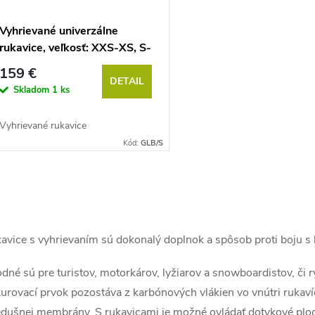
Vyhrievané univerzálne
rukavice, veľkosť: XXS-XS, S-
M, L-XL
159 €
DETAIL
Skladom
1 ks
Vyhrievané rukavice
Kód:
GLB/S
avice s vyhrievaním sú dokonalý doplnok a spôsob proti boju s
dné sú pre turistov, motorkárov, lyžiarov a snowboardistov, či r
urovací prvok pozostáva z karbónových vlákien vo vnútri rukaví
edušnej membrány. S rukavicami je možné ovládať dotykové ploc