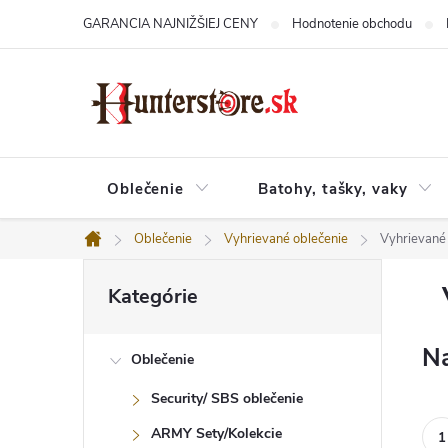
Prejsť
GARANCIA NAJNIŽŠIEJ CENY
Hodnotenie obchodu
na
obsah
Oblečenie
Batohy, tašky, vaky
Oblečenie
Vyhrievané oblečenie
Vyhrievané
Domov
B
Preskočiť
o
Kategórie
kategórie
č
n
ý
Na
Oblečenie
p
a
Security/ SBS oblečenie
n
e
ARMY Sety/Kolekcie
l