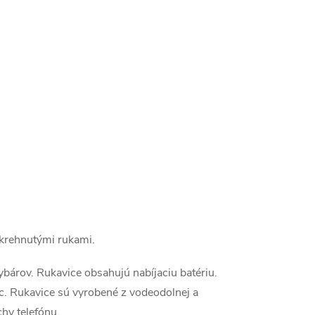
 krehnutými rukami.
ybárov. Rukavice obsahujú nabíjaciu batériu.
c. Rukavice sú vyrobené z vodeodolnej a
hy telefónu.