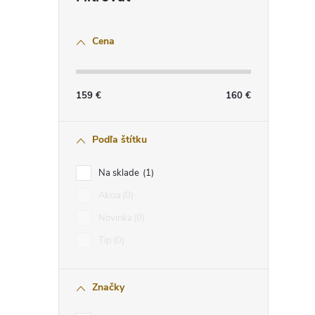
Cena
159
€
160
€
Podľa štítku
Na sklade
1
Akcia
0
Novinka
0
Tip
0
Značky