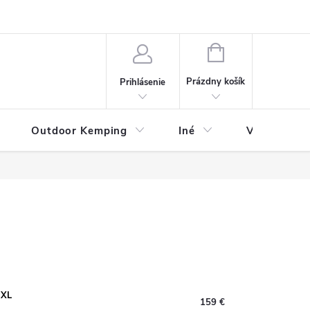
va
Partneri
Cookies
GDPR
Veľkostná tabuľka
Moja 
NÁKUPNÝ
KOŠÍK
Prázdny košík
Prihlásenie
Outdoor Kemping
Iné
Veľkostná t
-XL
159 €