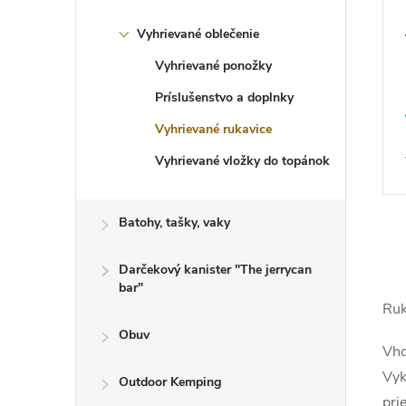
t
o
Vyhrievané oblečenie
v
Vyhrievané ponožky
Príslušenstvo a doplnky
Vyhrievané rukavice
Vyhrievané vložky do topánok
Batohy, tašky, vaky
O
v
Darčekový kanister "The jerrycan
l
bar"
á
Ruk
d
a
Obuv
c
Vho
i
e
Vyk
Outdoor Kemping
p
pri