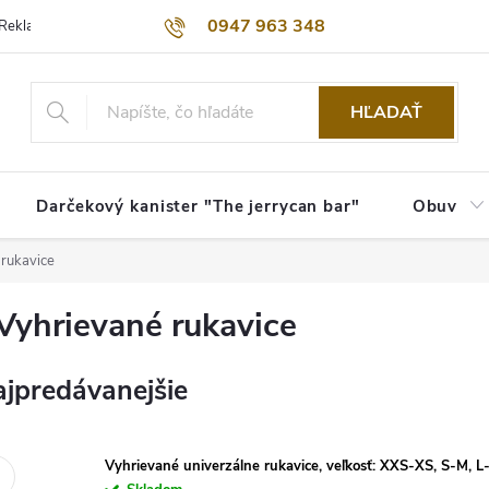
0947 963 348
Reklamačný poriadok
Obchodné podmienky
Kontakty
Dopra
HĽADAŤ
Darčekový kanister "The jerrycan bar"
Obuv
 rukavice
Vyhrievané rukavice
jpredávanejšie
Vyhrievané univerzálne rukavice, veľkosť: XXS-XS, S-M, L