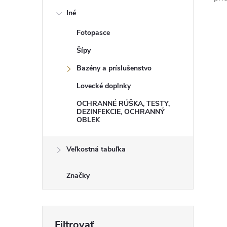
r
v
Iné
k
y
Fotopasce
v
ý
Šípy
p
i
Bazény a príslušenstvo
s
u
Lovecké doplnky
OCHRANNÉ RÚŠKA, TESTY,
DEZINFEKCIE, OCHRANNÝ
OBLEK
Veľkostná tabuľka
Značky