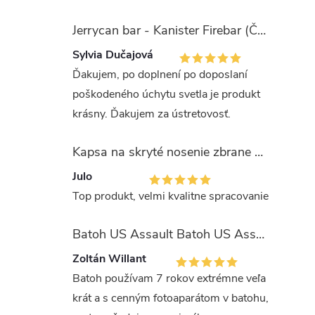
Jerrycan bar - Kanister Firebar (Červený)
Sylvia Dučajová
Ďakujem, po doplnení po doposlaní
poškodeného úchytu svetla je produkt
krásny. Ďakujem za ústretovosť.
Kapsa na skryté nosenie zbrane OLIVA (veľkosť Glock 17/19)
Julo
Top produkt, velmi kvalitne spracovanie
Batoh US Assault Batoh US Assault "LASER CUT" 36l MULTIT.
Zoltán Willant
Batoh používam 7 rokov extrémne veľa
krát a s cenným fotoaparátom v batohu,