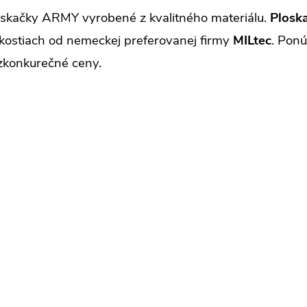
oskačky ARMY vyrobené z kvalitného materiálu.
Plosk
ľkostiach od nemeckej preferovanej firmy
MILtec
. Pon
zkonkurečné ceny.