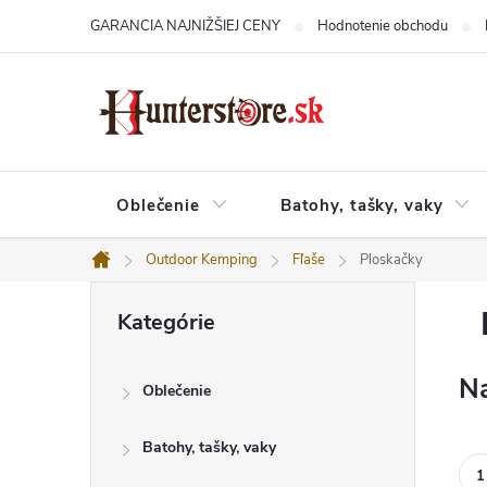
Prejsť
GARANCIA NAJNIŽŠIEJ CENY
Hodnotenie obchodu
na
obsah
Oblečenie
Batohy, tašky, vaky
Outdoor Kemping
Fľaše
Ploskačky
Domov
B
Preskočiť
o
Kategórie
kategórie
č
n
ý
Na
Oblečenie
p
a
n
Batohy, tašky, vaky
e
l