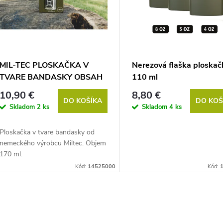
MIL-TEC PLOSKAČKA V
Nerezová flaška ploskač
TVARE BANDASKY OBSAH
110 ml
170 ML
10,90 €
8,80 €
DO KOŠÍKA
DO KOŠ
Skladom
2 ks
Skladom
4 ks
Ploskačka v tvare bandasky od
nemeckého výrobcu Miltec. Objem
170 ml.
Kód:
14525000
Kód: