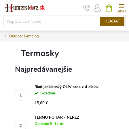
Prejsť
NÁKUPN
KOŠÍK
na
obsah
HĽADAŤ
Outdoor Kemping
Termosky
Najpredávanejšie
Riad jedálenský OLIV sada z 4 dielov
Skladom
15,60 €
TERMO POHÁR - NEREZ
Dodanie 5-14 dní