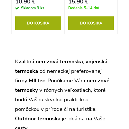
10,90 €
15,90 €
Skladom
3 ks
Dodanie 5-14 dní
DO KOŠÍKA
DO KOŠÍKA
O
v
l
Kvalitná
nerezová termoska
,
vojenská
á
d
termoska
od nemeckej preferovanej
a
c
firmy
MILtec
. Ponúkame Vám
nerezové
i
e
termosky
v rôznych veľkostiach, ktoré
p
r
budú Vašou skvelou praktickou
v
k
pomôckou v prírode či na turistike.
y
v
Outdoor termoska
je ideálna na Vaše
ý
p
cesty.