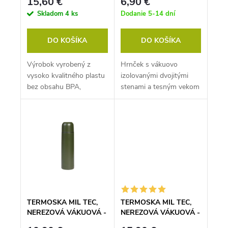
15,60 €
6,90 €
Skladom
4 ks
Dodanie 5-14 dní
DO KOŠÍKA
DO KOŠÍKA
Výrobok vyrobený z
Hrnček s vákuovo
vysoko kvalitného plastu
izolovanými dvojitými
bez obsahu BPA,
stenami a tesným vekom
vyrobený ekologickým
spôsobom.Vyrobené vo
Švédsku
TERMOSKA MIL TEC,
TERMOSKA MIL TEC,
NEREZOVÁ VÁKUOVÁ -
NEREZOVÁ VÁKUOVÁ -
0,5L OLIVA
1L OLIVA