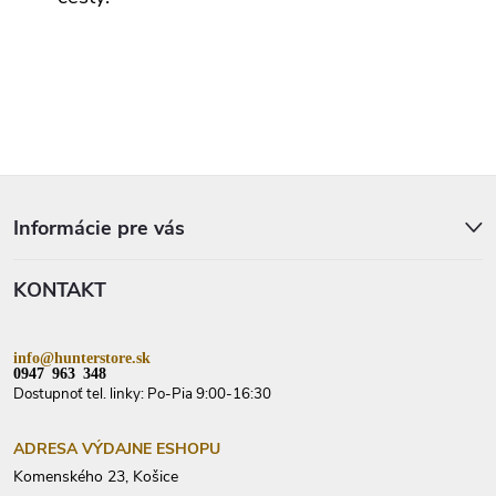
i
s
u
Z
á
p
Informácie pre vás
ä
t
KONTAKT
i
e
info@hunterstore.sk
0947 963 348
Dostupnoť tel. linky: Po-Pia 9:00-16:30
ADRESA VÝDAJNE ESHOPU
Komenského 23, Košice