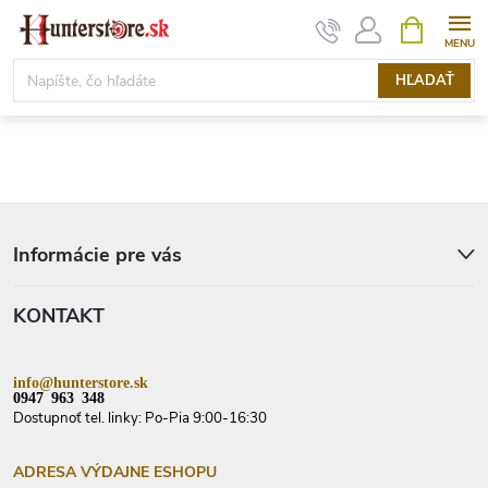
Prejsť
NÁKUPN
KOŠÍK
na
obsah
HĽADAŤ
Z
á
p
Informácie pre vás
ä
t
KONTAKT
i
e
info@hunterstore.sk
0947 963 348
Dostupnoť tel. linky: Po-Pia 9:00-16:30
ADRESA VÝDAJNE ESHOPU