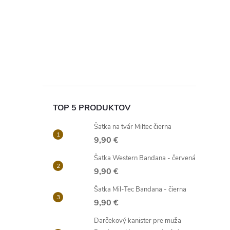
v
l
á
d
a
c
i
e
p
r
v
k
y
TOP 5 PRODUKTOV
v
ý
Šatka na tvár Miltec čierna
p
9,90 €
i
s
Šatka Western Bandana - červená
u
9,90 €
Šatka Mil-Tec Bandana - čierna
9,90 €
Darčekový kanister pre muža