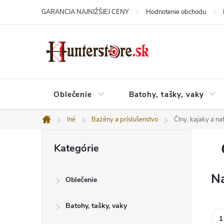
Prejsť
GARANCIA NAJNIŽŠIEJ CENY
Hodnotenie obchodu
na
obsah
Oblečenie
Batohy, tašky, vaky
Iné
Bazény a príslušenstvo
Člny, kajaky a n
Domov
B
Preskočiť
o
Kategórie
kategórie
č
n
ý
Na
Oblečenie
p
a
n
Batohy, tašky, vaky
e
l