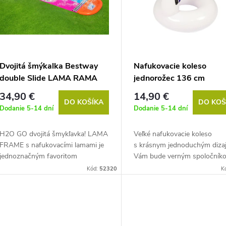
Dvojitá šmýkalka Bestway
Nafukovacie koleso
double Slide LAMA RAMA
jednorožec 136 cm
4,88m 52320
34,90 €
14,90 €
DO KOŠÍKA
DO KOŠ
Dodanie 5-14 dní
Dodanie 5-14 dní
H2O GO dvojitá šmykľavka! LAMA
Veľké nafukovacie koleso
FRAME s nafukovacími lamami je
s krásnym jednoduchým diz
jednoznačným favoritom
Vám bude verným spoločník
tohtoročných letných...
dovolenke pri mori,...
Kód:
52320
K