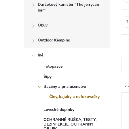
Darčekový kanister "The jerrycan
bar"
Obuv
Outdoor Kemping
Iné
R
a
Fotopasce
d
e
Šípy
n
5
p
Bazény a príslušenstvo
i
e
V
Člny, kajaky a nafukovačky
p
ý
r
p
o
Lovecké doplnky
i
d
s
u
OCHRANNÉ RÚŠKA, TESTY,
p
DEZINFEKCIE, OCHRANNÝ
k
r
OBLEK