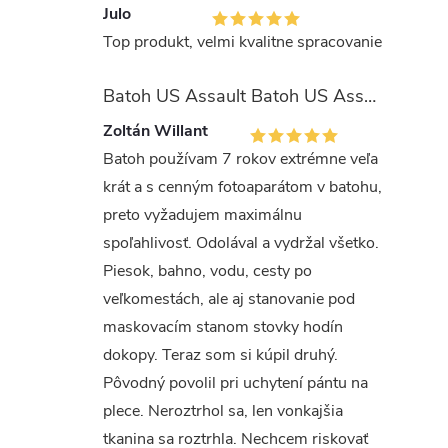
Julo
Top produkt, velmi kvalitne spracovanie
Batoh US Assault Batoh US Assault "LASER CUT" 36l MULTIT.
Zoltán Willant
Batoh používam 7 rokov extrémne veľa
krát a s cenným fotoaparátom v batohu,
preto vyžadujem maximálnu
spoľahlivosť. Odolával a vydržal všetko.
Piesok, bahno, vodu, cesty po
veľkomestách, ale aj stanovanie pod
maskovacím stanom stovky hodín
dokopy. Teraz som si kúpil druhý.
Pôvodný povolil pri uchytení pántu na
plece. Neroztrhol sa, len vonkajšia
tkanina sa roztrhla. Nechcem riskovať