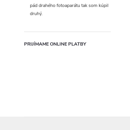
pád drahého fotoaparátu tak som kúpil
druhý.
PRIJÍMAME ONLINE PLATBY
Z
á
p