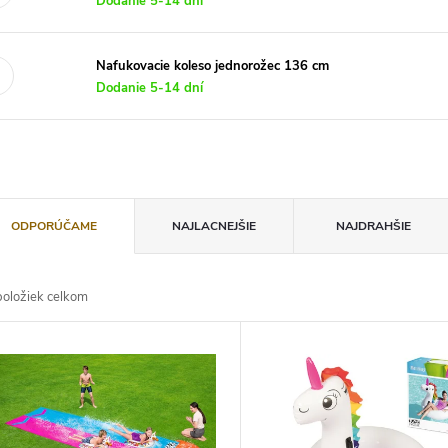
Dodanie 5-14 dní
Nafukovacie koleso jednorožec 136 cm
Dodanie 5-14 dní
ODPORÚČAME
NAJLACNEJŠIE
NAJDRAHŠIE
oložiek celkom