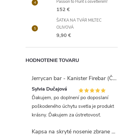
Passion to Hunt s osvetlením!
152 €
ŠATKA NA TVÁR MILTEC
OLIVOVÁ
9,90 €
HODNOTENIE TOVARU
Jerrycan bar - Kanister Firebar (Červený)
Sylvia Dučajová
Ďakujem, po doplnení po doposlaní
poškodeného úchytu svetla je produkt
krásny. Ďakujem za ústretovosť.
Kapsa na skryté nosenie zbrane OLIVA (veľkosť Glock 17/19)