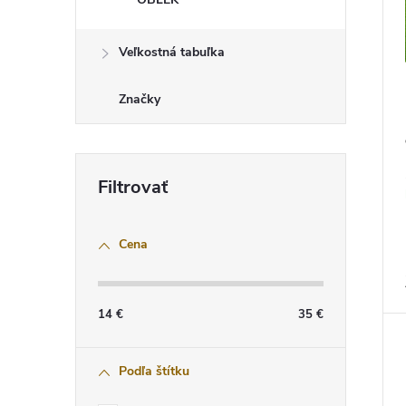
t
o
o
d
v
u
Veľkostná tabuľka
k
t
o
Značky
v
Cena
14
€
35
€
Podľa štítku