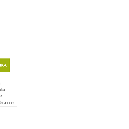
ÍKA
m
nka
sa
ód:
41113