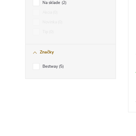
Na sklade
2
Akcia
0
Novinka
0
Tip
0
Značky
Bestway
5
O