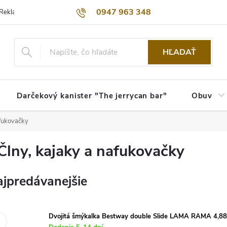
0947 963 348
Reklamačný poriadok
Obchodné podmienky
Kontakty
Dopra
HĽADAŤ
Darčekový kanister "The jerrycan bar"
Obuv
afukovačky
Člny, kajaky a nafukovačky
jpredávanejšie
Dvojitá šmýkalka Bestway double Slide LAMA RAMA 4,8