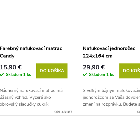
Farebný nafukovací matrac
Nafukovací jednorožec
Candy
224x164 cm
15,90 €
29,90 €
DO KOŠÍKA
DO KOŠ
Skladom
1 ks
Skladom
1 ks
Nádherný nafukovací matrac má
S veľkým bájnym nafukovací
úžasný vzhľad. Vyzerá ako
jednorožcom sa Vaša dovole
obrovský sladučký cukrík
zmení na rozprávku. Budete 
Marshmallow – až Vás to láka
cítiť ako princezná...
Kód:
43187
K
zahryznúť.