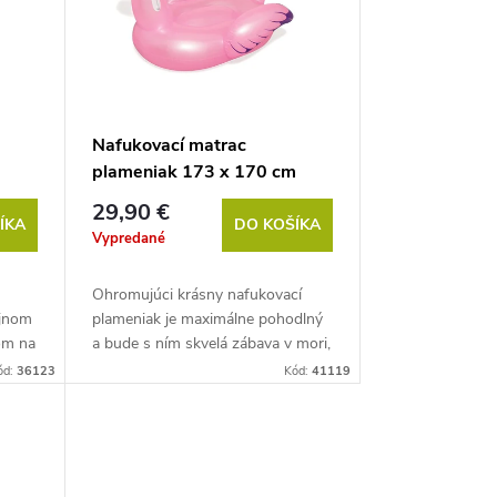
Nafukovací matrac
plameniak 173 x 170 cm
29,90 €
ÍKA
DO KOŠÍKA
Vypredané
Ohromujúci krásny nafukovací
ajnom
plameniak je maximálne pohodlný
om na
a bude s ním skvelá zábava v mori,
na jazere alebo v...
ód:
36123
Kód:
41119