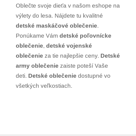
l
Oblečte svoje dieťa v našom eshope na
á
d
výlety do lesa. Nájdete tu kvalitné
a
c
detské maskáčové oblečenie
.
i
e
Ponúkame Vám
detské poľovnícke
p
r
oblečenie
,
detské vojenské
v
k
oblečenie
za tie najlepšie ceny.
Detské
y
v
army oblečenie
zaiste poteší Vaše
ý
p
deti.
Detské oblečenie
dostupné vo
i
s
všetkých veľkostiach.
u