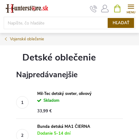
Prejsť
NÁKUPN
KOŠÍK
na
obsah
HĽADAŤ
Vojenské oblečenie
Detské oblečenie
Najpredávanejšie
Mil-Tec detský sveter, olivový
Skladom
33,99 €
Bunda detská MA1 ČIERNA
Dodanie 5-14 dní