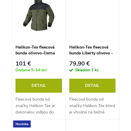
Helikon-Tex fleecová
Helikon-Tex fleecová
bunda olivovo-čierna
bunda Liberty olivovo -
čierna
101 €
79,90 €
Dodanie 5-14 dní
Skladom
1 ks
DETAIL
DETAIL
Fleecová bunda od
Fleecová bunda od
značky Helikon-Tex je
značky Helikon-Tex ktorá
dokonalou voľbou do
je vhodná na bežné
extrémnych podmienok.
nosenie do chladného
Novinka
počasia.