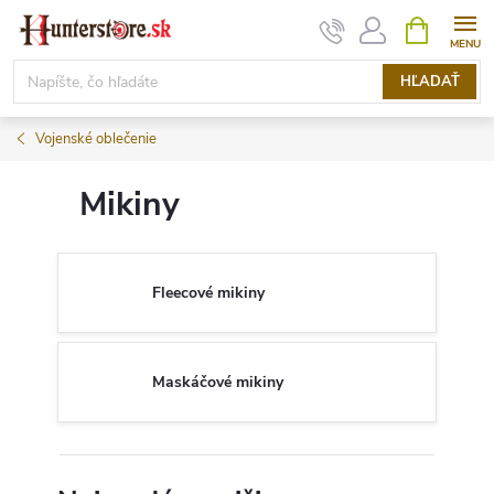
Prejsť
NÁKUPN
KOŠÍK
na
obsah
HĽADAŤ
Vojenské oblečenie
Mikiny
Fleecové mikiny
Maskáčové mikiny