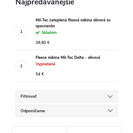
Najpredávanejšie
Mil-Tec zateplená flisová mikina olivová so
spevnením
Skladom
39,90 €
Fleece mikina Mil-Tec Delta - olivová
Vypredané
54 €
Filtrovať
R
Odporúčame
a
d
Najlacnejšie
e
V
n