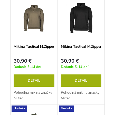
ý
Najdrahšie
i
p
e
i
p
Najpredávanejšie
s
r
p
o
Abecedne
r
d
o
u
d
k
u
t
k
o
Mikina Tactical M.Zipper
Mikina Tactical M.Zipper
t
v
o
v
30,90 €
30,90 €
Dodanie 5-14 dní
Dodanie 5-14 dní
DETAIL
DETAIL
Pohodlná mikina značky
Pohodlná mikina značky
Miltec
Miltec
Novinka
Novinka