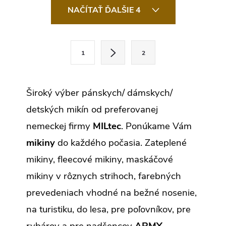
v
NAČÍTAŤ ĎALŠIE 4
l
á
d
a
S
c
1
2
t
i
e
r
p
r
á
Široký výber pánskych/ dámskych/
v
n
k
detských mikín od preferovanej
y
k
v
nemeckej firmy
MILtec
. Ponúkame Vám
ý
o
p
mikiny
do každého počasia. Zateplené
v
i
s
a
mikiny, fleecové mikiny, maskáčové
u
n
mikiny v rôznych strihoch, farebných
i
prevedeniach vhodné na bežné nosenie,
e
na turistiku, do lesa, pre poľovníkov, pre
rybárov a pre nadšencov
ARMY