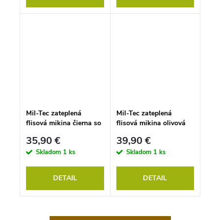
Mil-Tec zateplená
Mil-Tec zateplená
flisová mikina čierna so
flisová mikina olivová
spevnením
so spevnením
35,90 €
39,90 €
Skladom
1 ks
Skladom
1 ks
DETAIL
DETAIL
O