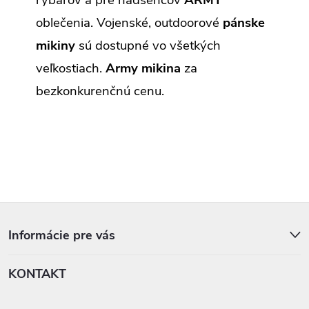
oblečenia. Vojenské, outdoorové
pánske
mikiny
sú dostupné vo všetkých
veľkostiach.
Army mikina
za
bezkonkurenčnú cenu.
Z
á
p
Informácie pre vás
ä
t
KONTAKT
i
e