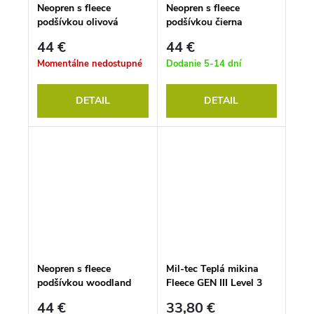
Neopren s fleece
Neopren s fleece
podšívkou olivová
podšívkou čierna
44 €
44 €
Momentálne nedostupné
Dodanie 5-14 dní
DETAIL
DETAIL
Neopren s fleece
Mil-tec Teplá mikina
podšívkou woodland
Fleece GEN III Level 3
čierna Miltec
44 €
33,80 €