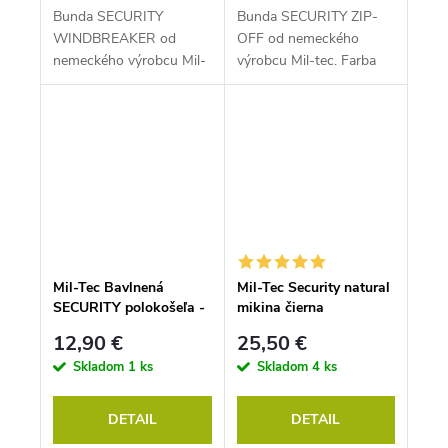
Bunda SECURITY
Bunda SECURITY ZIP-
WINDBREAKER od
OFF od nemeckého
nemeckého výrobcu Mil-
výrobcu Mil-tec. Farba
tec. Farba čierna.
čierna.
Mil-Tec Bavlnená
Mil-Tec Security natural
SECURITY polokošeľa -
mikina čierna
čierna
12,90 €
25,50 €
Skladom
1 ks
Skladom
4 ks
DETAIL
DETAIL