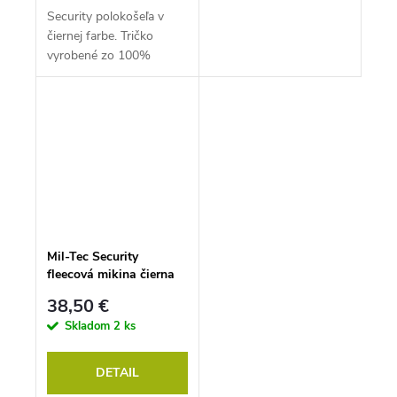
Security polokošeľa v
čiernej farbe. Tričko
vyrobené zo 100%
bavlny, príjemné na
nosenie. Model na
fotkách má na sebe...
Mil-Tec Security
fleecová mikina čierna
38,50 €
Skladom
2 ks
DETAIL