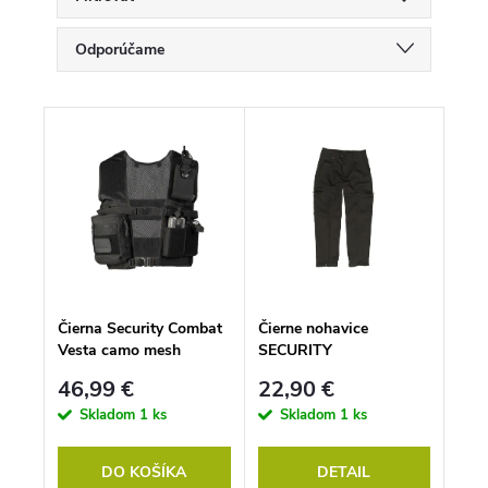
R
Odporúčame
a
d
Najlacnejšie
e
V
n
ý
Najdrahšie
i
p
e
i
p
Najpredávanejšie
s
r
p
o
Abecedne
r
d
o
u
d
k
u
t
k
o
Čierna Security Combat
Čierne nohavice
t
v
Vesta camo mesh
SECURITY
o
v
46,99 €
22,90 €
Skladom
1 ks
Skladom
1 ks
DO KOŠÍKA
DETAIL