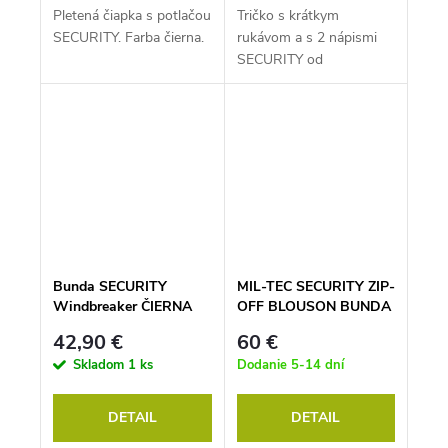
Pletená čiapka s potlačou
Tričko s krátkym
SECURITY. Farba čierna.
rukávom a s 2 nápismi
SECURITY od
nemeckého výrobcu Mil-
tec. Farba čierna.
Bunda SECURITY
MIL-TEC SECURITY ZIP-
Windbreaker ČIERNA
OFF BLOUSON BUNDA
ČIERNA
42,90 €
60 €
Skladom
1 ks
Dodanie 5-14 dní
DETAIL
DETAIL