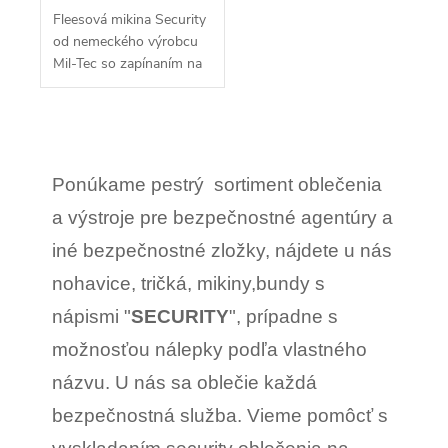
Fleesová mikina Security
od nemeckého výrobcu
Mil-Tec so zapínaním na
zips. Materiálové
prevedenie (100%
polyester -...
O
v
l
Ponúkame pestrý sortiment oblečenia
á
d
a výstroje pre bezpečnostné agentúry a
a
c
iné bezpečnostné zložky, nájdete u nás
i
e
nohavice, tričká, mikiny,bundy s
p
r
nápismi "
SECURITY
", prípadne s
v
k
možnosťou nálepky podľa vlastného
y
v
názvu. U nás sa oblečie každá
ý
p
bezpečnostná služba. Vieme pomôcť s
i
s