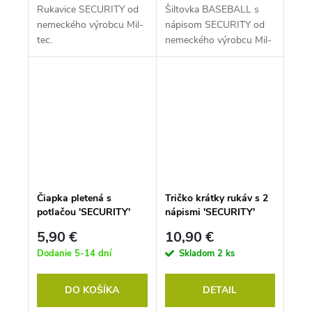
Rukavice SECURITY od
Šiltovka BASEBALL s
nemeckého výrobcu Mil-
nápisom SECURITY od
tec.
nemeckého výrobcu Mil-
tec. Farba čierna.
Čiapka pletená s
Tričko krátky rukáv s 2
potlačou 'SECURITY'
nápismi 'SECURITY'
POLYACRYL ČIERNA
ČIERNE
5,90 €
10,90 €
Dodanie 5-14 dní
Skladom
2 ks
DO KOŠÍKA
DETAIL