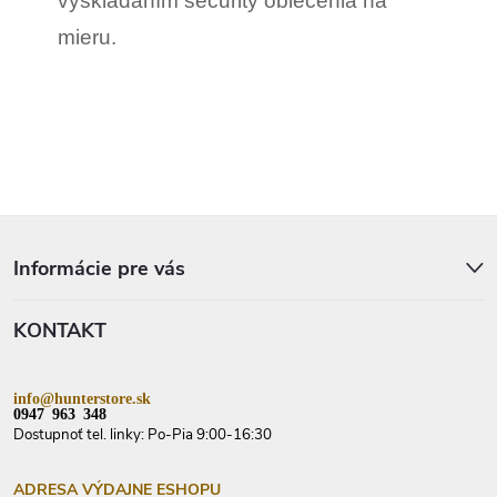
vyskladaním security oblečenia na
u
mieru.
Z
á
p
Informácie pre vás
ä
t
KONTAKT
i
e
info@hunterstore.sk
0947 963 348
Dostupnoť tel. linky: Po-Pia 9:00-16:30
ADRESA VÝDAJNE ESHOPU