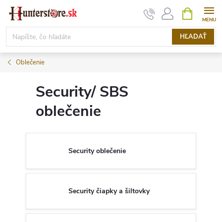
Prejsť
NÁKUPN
KOŠÍK
na
obsah
HĽADAŤ
Oblečenie
Security/ SBS
oblečenie
Security oblečenie
Security čiapky a šiltovky