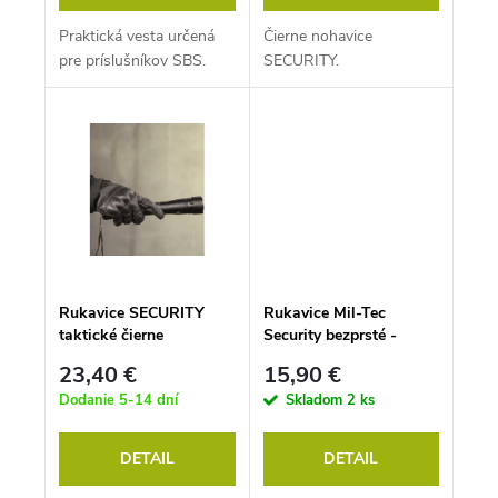
Praktická vesta určená
Čierne nohavice
pre príslušníkov SBS.
SECURITY.
Rukavice SECURITY
Rukavice Mil-Tec
taktické čierne
Security bezprsté -
LEATHER GLOVES
čierne
23,40 €
15,90 €
Dodanie 5-14 dní
Skladom
2 ks
DETAIL
DETAIL