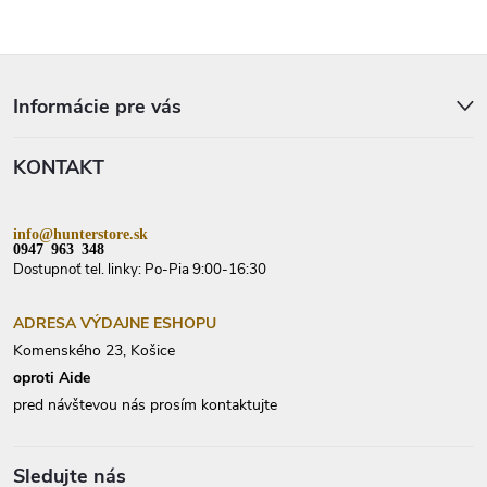
Z
á
p
Informácie pre vás
ä
t
KONTAKT
i
e
info@hunterstore.sk
0947 963 348
Dostupnoť tel. linky: Po-Pia 9:00-16:30
ADRESA VÝDAJNE ESHOPU
Komenského 23, Košice
oproti Aide
pred návštevou nás prosím kontaktujte
Sledujte nás