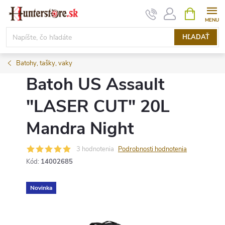
Prejsť
NÁKUPN
KOŠÍK
na
obsah
HĽADAŤ
Batohy, tašky, vaky
Batoh US Assault
"LASER CUT" 20L
Mandra Night
3 hodnotenia
Podrobnosti hodnotenia
Kód:
14002685
Novinka