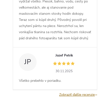
vydržal všetko. Piesok, bahno, vodu, cesty po
veľkomestách, ale aj stanovanie pod
maskovacím stanom stovky hodín dokopy.
Teraz som si kúpil druhý. Pôvodný povolil pri
uchytení pántu na plece. Neroztrhol sa, len
vonkajšia tkanina sa roztrhla. Nechcem riskovať
pád drahého fotoaparátu tak som kúpil druhý.
Jozef Petrik
JP
30.11.2025
Všetko prebehlo v poriadku.
Zobraziť ďalšie recenzie