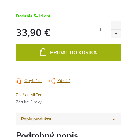
Dodanie 5-14 dní
33,90 €
Jednotková
cena:
PRIDAŤ DO KOŠÍKA
Opýtať sa
Zdieľať
Značka:
MilTec
Záruka
:
2 roky
Popis produktu
Podrobný popis