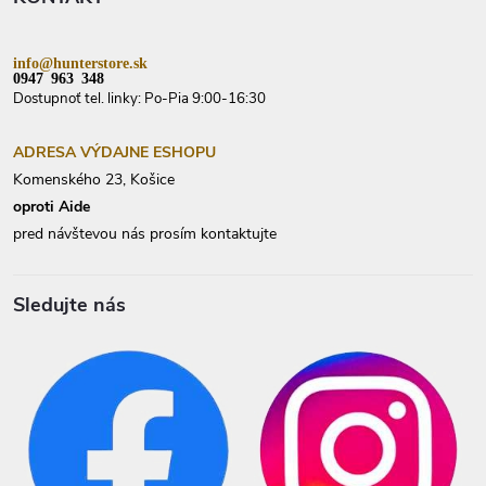
e
info@hunterstore.sk
0947 963 348
Dostupnoť tel. linky: Po-Pia 9:00-16:30
ADRESA VÝDAJNE ESHOPU
Komenského 23, Košice
oproti Aide
pred návštevou nás prosím kontaktujte
Sledujte nás