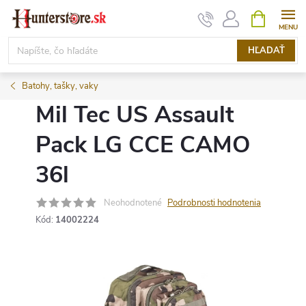
Prejsť
NÁKUPN
KOŠÍK
na
obsah
HĽADAŤ
Batohy, tašky, vaky
Mil Tec US Assault
Pack LG CCE CAMO
36l
Neohodnotené
Podrobnosti hodnotenia
Kód:
14002224