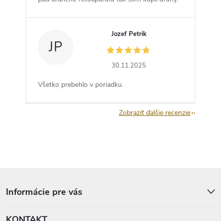
Jozef Petrik
JP
30.11.2025
Všetko prebehlo v poriadku.
Zobraziť ďalšie recenzie
Z
á
p
Informácie pre vás
ä
t
KONTAKT
i