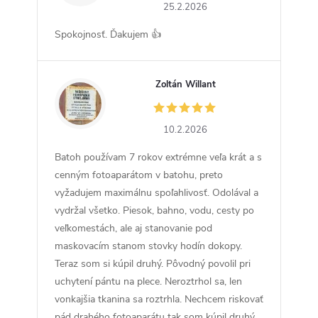
25.2.2026
Spokojnosť. Ďakujem 👍
Zoltán Willant
ZW
10.2.2026
Batoh používam 7 rokov extrémne veľa krát a s
cenným fotoaparátom v batohu, preto
vyžadujem maximálnu spoľahlivosť. Odolával a
vydržal všetko. Piesok, bahno, vodu, cesty po
veľkomestách, ale aj stanovanie pod
maskovacím stanom stovky hodín dokopy.
Teraz som si kúpil druhý. Pôvodný povolil pri
uchytení pántu na plece. Neroztrhol sa, len
vonkajšia tkanina sa roztrhla. Nechcem riskovať
pád drahého fotoaparátu tak som kúpil druhý.