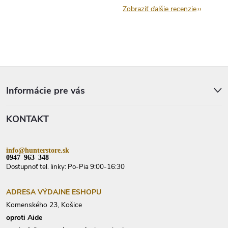
Zobraziť ďalšie recenzie
Z
á
p
Informácie pre vás
ä
t
KONTAKT
i
e
info@hunterstore.sk
0947 963 348
Dostupnoť tel. linky: Po-Pia 9:00-16:30
ADRESA VÝDAJNE ESHOPU
Komenského 23, Košice
oproti Aide