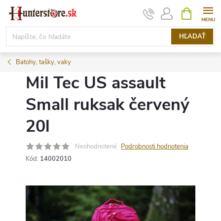
Prejsť
NÁKUPN
KOŠÍK
na
obsah
HĽADAŤ
Batohy, tašky, vaky
Mil Tec US assault
Small ruksak červený
20l
Neohodnotené
Podrobnosti hodnotenia
Kód:
14002010