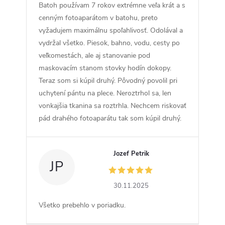
Batoh používam 7 rokov extrémne veľa krát a s
cenným fotoaparátom v batohu, preto
vyžadujem maximálnu spoľahlivosť. Odolával a
vydržal všetko. Piesok, bahno, vodu, cesty po
veľkomestách, ale aj stanovanie pod
maskovacím stanom stovky hodín dokopy.
Teraz som si kúpil druhý. Pôvodný povolil pri
uchytení pántu na plece. Neroztrhol sa, len
vonkajšia tkanina sa roztrhla. Nechcem riskovať
pád drahého fotoaparátu tak som kúpil druhý.
Jozef Petrik
JP
30.11.2025
Všetko prebehlo v poriadku.