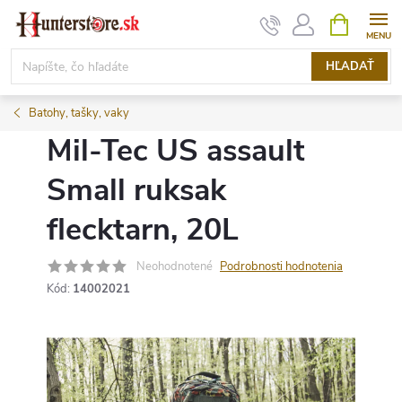
Prejsť
NÁKUPN
KOŠÍK
na
obsah
HĽADAŤ
Batohy, tašky, vaky
Mil-Tec US assault
Small ruksak
flecktarn, 20L
Neohodnotené
Podrobnosti hodnotenia
Kód:
14002021