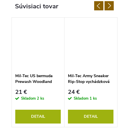
Súvisiaci tovar
8 %
90 €
N
Mil-Tec US bermuda
Mil-Tec Army Sneaker
Spa
Prewash Woodland
Rip-Stop vychádzková
COM
11402020
obuv, Flecktarn
21 €
24 €
24
Skladom
2 ks
Skladom
1 ks
Doda
DETAIL
DETAIL