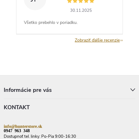
30.11.2025
Všetko prebehlo v poriadku.
Zobraziť ďalšie recenzie
Z
á
p
Informácie pre vás
ä
t
KONTAKT
i
e
info@hunterstore.sk
0947 963 348
Dostupnoť tel. linky: Po-Pia 9:00-16:30