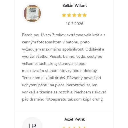
Zoltán Willant
ZW
10.2.2026
Batoh používam 7 rokov extrémne veľa krát a s
cenným fotoaparátom v batohu, preto
vyžadujem maximálnu spoľahlivosť. Odolával a
vydržal všetko. Piesok, bahno, vodu, cesty po
veľkomestách, ale aj stanovanie pod
maskovacím stanom stovky hodín dokopy.
Teraz som si kúpil druhý. Pôvodný povolil pri
uchytení pántu na plece. Neroztrhol sa, len
vonkajšia tkanina sa roztrhla. Nechcem riskovať
pád drahého fotoaparátu tak som kúpil druhý.
Jozef Petrik
JP