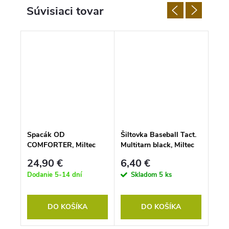
Súvisiaci tovar
Spacák OD
Šiltovka Baseball Tact.
Mil-
COMFORTER, Miltec
Multitarn black, Miltec
love
24,90 €
6,40 €
25
Dodanie 5-14 dní
Skladom
5 ks
S
DO KOŠÍKA
DO KOŠÍKA