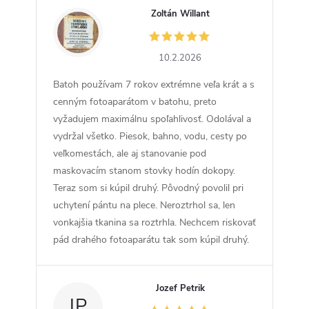
Zoltán Willant
ZW
10.2.2026
Batoh používam 7 rokov extrémne veľa krát a s
cenným fotoaparátom v batohu, preto
vyžadujem maximálnu spoľahlivosť. Odolával a
vydržal všetko. Piesok, bahno, vodu, cesty po
veľkomestách, ale aj stanovanie pod
maskovacím stanom stovky hodín dokopy.
Teraz som si kúpil druhý. Pôvodný povolil pri
uchytení pántu na plece. Neroztrhol sa, len
vonkajšia tkanina sa roztrhla. Nechcem riskovať
pád drahého fotoaparátu tak som kúpil druhý.
Jozef Petrik
JP