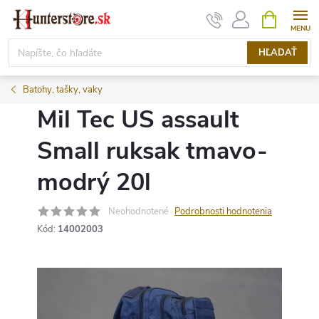
Prejsť
NÁKUPN
KOŠÍK
na
obsah
HĽADAŤ
Batohy, tašky, vaky
Mil Tec US assault
Small ruksak tmavo-
modrý 20l
Neohodnotené
Podrobnosti hodnotenia
Kód:
14002003