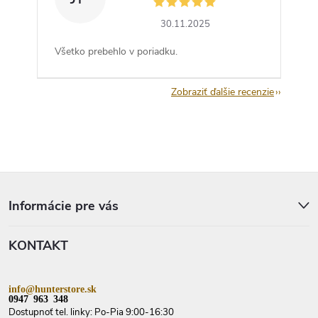
30.11.2025
Všetko prebehlo v poriadku.
Zobraziť ďalšie recenzie
Z
á
p
Informácie pre vás
ä
t
KONTAKT
i
e
info@hunterstore.sk
0947 963 348
Dostupnoť tel. linky: Po-Pia 9:00-16:30