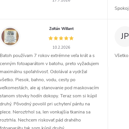
27.7.2026
Spokoj
Zoltán Willant
ZW
JP
10.2.2026
Batoh používam 7 rokov extrémne veľa krát a s
Všetko
cenným fotoaparátom v batohu, preto vyžadujem
maximálnu spoľahlivosť. Odolával a vydržal
všetko. Piesok, bahno, vodu, cesty po
veľkomestách, ale aj stanovanie pod maskovacím
stanom stovky hodín dokopy. Teraz som si kúpil
druhý. Pôvodný povolil pri uchytení pántu na
plece. Neroztrhol sa, len vonkajšia tkanina sa
roztrhla. Nechcem riskovať pád drahého
fotoaparátu tak som kúpil druhý.