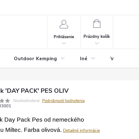
va
Partneri
Cookies
GDPR
Veľkostná tabuľka
Moja 
NÁKUPNÝ
KOŠÍK
Prázdny košík
Prihlásenie
Outdoor Kemping
Iné
Veľkostná t
k 'DAY PACK' PES OLIV
Neohodnotené
Podrobnosti hodnotenia
03001
k Day Pack Pes od nemeckého
u Miltec. Farba olivová.
Detailné informácie