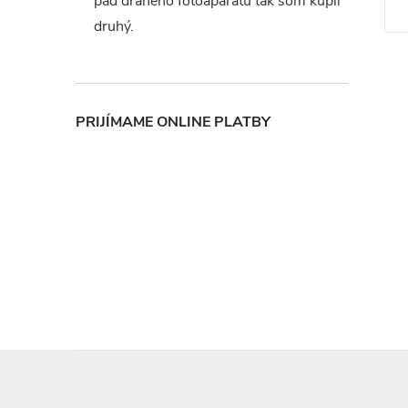
pád drahého fotoaparátu tak som kúpil
druhý.
PRIJÍMAME ONLINE PLATBY
Z
á
p