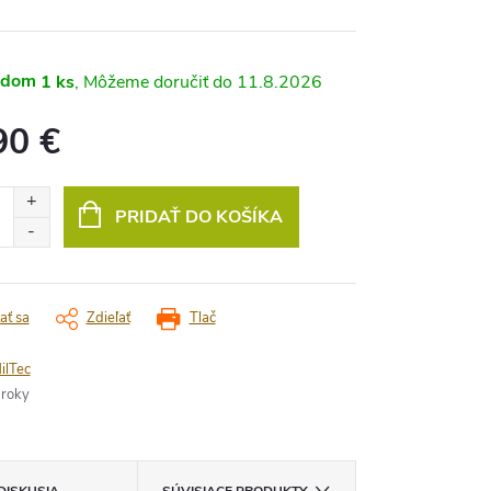
adom
1 ks
11.8.2026
90 €
vá
PRIDAŤ DO KOŠÍKA
ať sa
Zdieľať
Tlač
ilTec
 roky