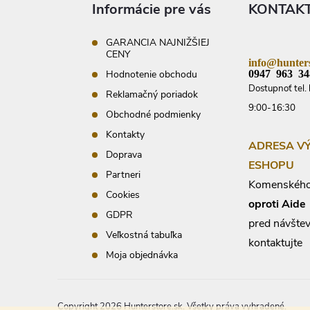
ä
Informácie pre vás
KONTAK
t
i
e
GARANCIA NAJNIŽŠIEJ
CENY
info@hunters
0947 963 34
Hodnotenie obchodu
Dostupnoť tel. 
Reklamačný poriadok
9:00-16:30
Obchodné podmienky
Kontakty
ADRESA V
Doprava
ESHOPU
Partneri
Komenského
Cookies
oproti Aide
GDPR
pred návšte
Veľkostná tabuľka
kontaktujte
Moja objednávka
Copyright 2026
Hunterstore.sk
. Všetky práva vyhradené.