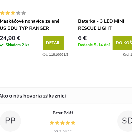
Maskáčové nohavice zelené
Baterka - 3 LED MINI
US BDU TYP RANGER
RESCUE LIGHT
MILTEC
24,90 €
6 €
DETAIL
DO KOŠ
Skladom
2 ks
Dodanie 5-14 dní
Kód:
11810001/S
Kód:
Peter Poláš
PP
S