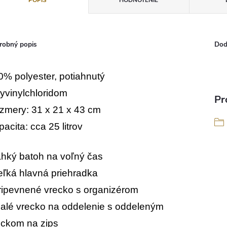
POPIS
HODNOTENIE
robný popis
Dod
0% polyester, potiahnutý
lyvinylchloridom
Pr
zmery: 31 x 21 x 43 cm
acita: cca 25 litrov
ľahký batoh na voľný čas
veľká hlavná priehradka
pripevnené vrecko s organizérom
malé vrecko na oddelenie s oddeleným
eckom na zips