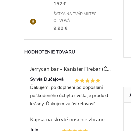
152 €
ŠATKA NA TVÁR MILTEC
OLIVOVÁ
9,90 €
HODNOTENIE TOVARU
Jerrycan bar - Kanister Firebar (Červený)
Sylvia Dučajová
Ďakujem, po doplnení po doposlaní
poškodeného úchytu svetla je produkt
krásny. Ďakujem za ústretovosť.
Kapsa na skryté nosenie zbrane OLIVA (veľkosť Glock 17/19)
Julo