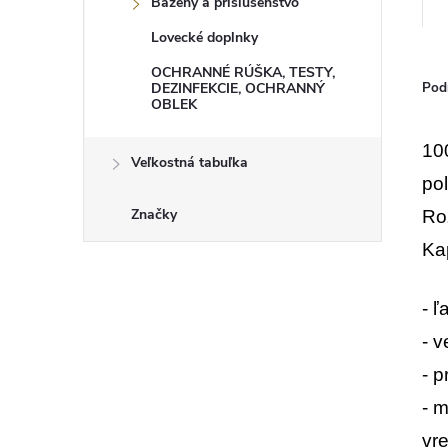
Bazény a príslušenstvo
Lovecké doplnky
OCHRANNÉ RÚŠKA, TESTY,
Pod
DEZINFEKCIE, OCHRANNÝ
OBLEK
10
Veľkostná tabuľka
po
Značky
Ro
Kap
- 
- 
- 
- 
vr