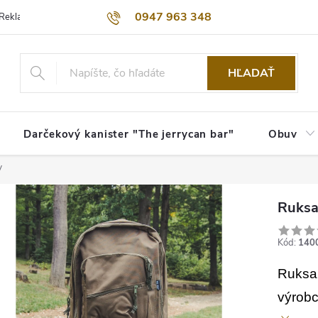
0947 963 348
Reklamačný poriadok
Obchodné podmienky
Kontakty
Dopra
HĽADAŤ
Darčekový kanister "The jerrycan bar"
Obuv
V
Ruksa
Kód:
140
Ruksa
výrobc