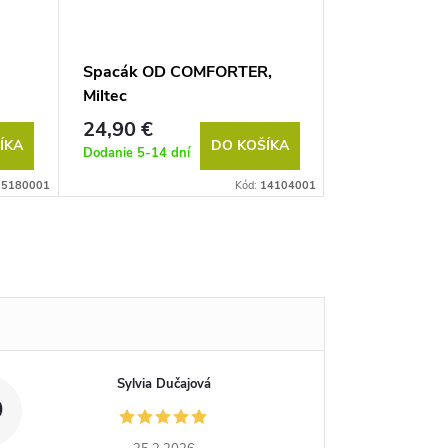
Spacák OD COMFORTER,
Miltec
24,90 €
ÍKA
DO KOŠÍKA
Dodanie 5-14 dní
15180001
Kód:
14104001
Sylvia Dučajová
D