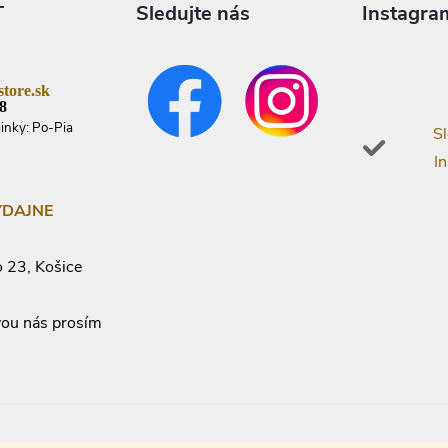
T
Sledujte nás
Instagra
tore.sk
8
linky: Po-Pia
Sl
I
ÝDAJNE
 23, Košice
vou nás prosím