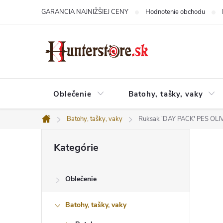
Prejsť
GARANCIA NAJNIŽŠIEJ CENY
Hodnotenie obchodu
na
obsah
Oblečenie
Batohy, tašky, vaky
Batohy, tašky, vaky
Ruksak 'DAY PACK' PES OLI
Domov
B
Preskočiť
o
Kategórie
kategórie
č
n
ý
Oblečenie
p
a
n
Batohy, tašky, vaky
e
l