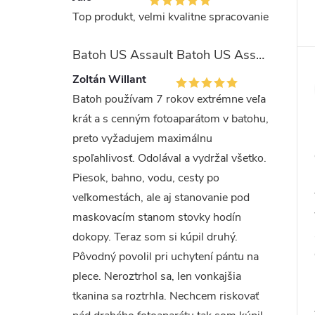
Top produkt, velmi kvalitne spracovanie
Batoh US Assault Batoh US Assault "LASER CUT" 36l MULTIT.
Zoltán Willant
Batoh používam 7 rokov extrémne veľa
krát a s cenným fotoaparátom v batohu,
preto vyžadujem maximálnu
spoľahlivosť. Odolával a vydržal všetko.
Piesok, bahno, vodu, cesty po
veľkomestách, ale aj stanovanie pod
maskovacím stanom stovky hodín
dokopy. Teraz som si kúpil druhý.
Pôvodný povolil pri uchytení pántu na
plece. Neroztrhol sa, len vonkajšia
tkanina sa roztrhla. Nechcem riskovať