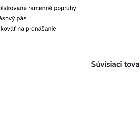
polstrované ramenné popruhy
pásový pás
rukoväť na prenášanie
Súvisiaci tova