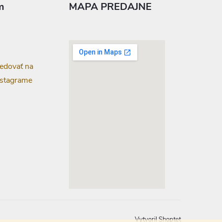
m
MAPA PREDAJNE
edovať na
nstagrame
google-map-generator.com
Vytvoril Shoptet