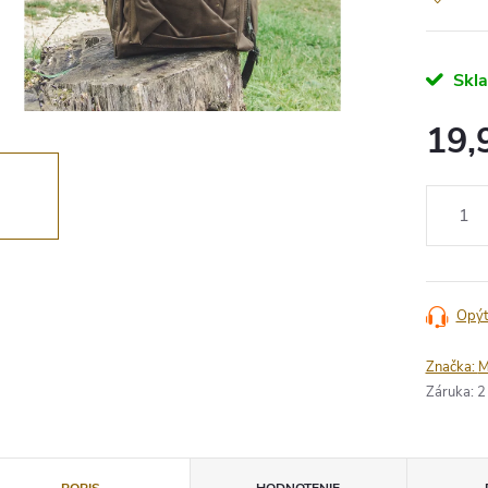
Skl
19,
Jednotko
cena:
Opýt
Značka:
M
Záruka
:
2