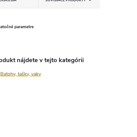
DISKUSIA
SÚVISIACE PRODUKTY
atočné parametre
odukt nájdete v tejto kategórii
Batohy, tašky, vaky