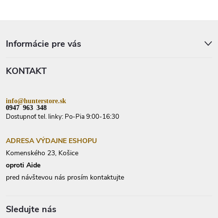
Z
á
p
Informácie pre vás
ä
t
KONTAKT
i
e
info@hunterstore.sk
0947 963 348
Dostupnoť tel. linky: Po-Pia 9:00-16:30
ADRESA VÝDAJNE ESHOPU
Komenského 23, Košice
oproti Aide
pred návštevou nás prosím kontaktujte
Sledujte nás