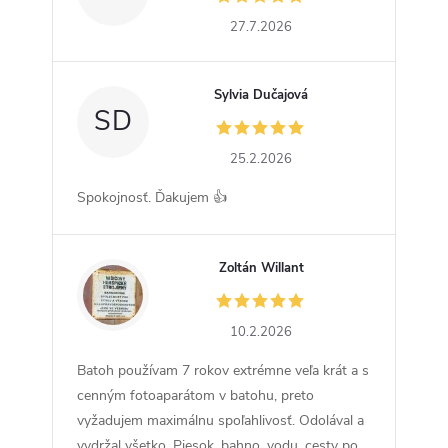
27.7.2026
Sylvia Dučajová
SD
25.2.2026
Spokojnosť. Ďakujem 👍
Zoltán Willant
ZW
10.2.2026
Batoh používam 7 rokov extrémne veľa krát a s
cenným fotoaparátom v batohu, preto
vyžadujem maximálnu spoľahlivosť. Odolával a
vydržal všetko. Piesok, bahno, vodu, cesty po