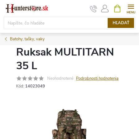
Prejsť
NÁKUPN
KOŠÍK
na
obsah
HĽADAŤ
Batohy, tašky, vaky
Ruksak MULTITARN
35 L
Neohodnotené
Podrobnosti hodnotenia
Kód:
14023049