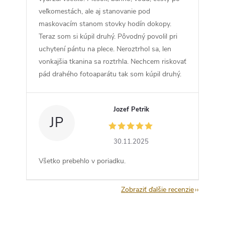
veľkomestách, ale aj stanovanie pod
maskovacím stanom stovky hodín dokopy.
Teraz som si kúpil druhý. Pôvodný povolil pri
uchytení pántu na plece. Neroztrhol sa, len
vonkajšia tkanina sa roztrhla. Nechcem riskovať
pád drahého fotoaparátu tak som kúpil druhý.
Jozef Petrik
JP
30.11.2025
Všetko prebehlo v poriadku.
Zobraziť ďalšie recenzie