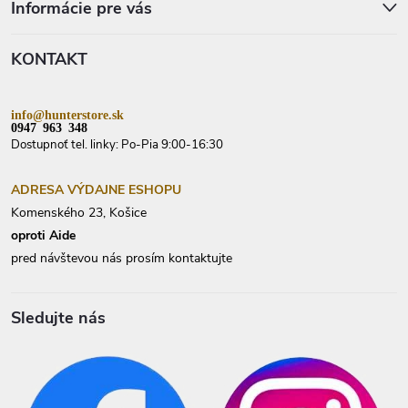
p
Informácie pre vás
ä
t
KONTAKT
i
e
info@hunterstore.sk
0947 963 348
Dostupnoť tel. linky: Po-Pia 9:00-16:30
ADRESA VÝDAJNE ESHOPU
Komenského 23, Košice
oproti Aide
pred návštevou nás prosím kontaktujte
Sledujte nás