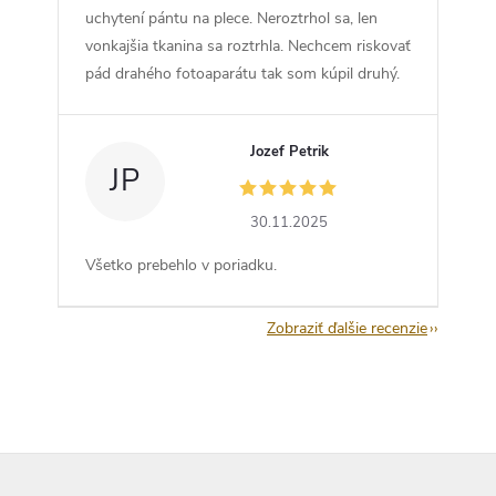
uchytení pántu na plece. Neroztrhol sa, len
vonkajšia tkanina sa roztrhla. Nechcem riskovať
pád drahého fotoaparátu tak som kúpil druhý.
Jozef Petrik
JP
30.11.2025
Všetko prebehlo v poriadku.
Zobraziť ďalšie recenzie
Z
á