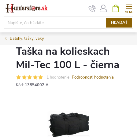
Prejsť
NÁKUPN
KOŠÍK
na
obsah
HĽADAŤ
Batohy, tašky, vaky
Taška na kolieskach
Mil-Tec 100 L - čierna
1 hodnotenie
Podrobnosti hodnotenia
Kód:
13854002 A