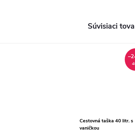
Súvisiaci tova
–2
4
Cestovná taška 40 litr. s
vaničkou