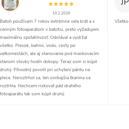
ZW
JP
10.2.2026
Batoh používam 7 rokov extrémne veľa krát a s
Všetko
cenným fotoaparátom v batohu, preto vyžadujem
maximálnu spoľahlivosť. Odolával a vydržal
všetko. Piesok, bahno, vodu, cesty po
veľkomestách, ale aj stanovanie pod maskovacím
stanom stovky hodín dokopy. Teraz som si kúpil
druhý. Pôvodný povolil pri uchytení pántu na
plece. Neroztrhol sa, len vonkajšia tkanina sa
roztrhla. Nechcem riskovať pád drahého
fotoaparátu tak som kúpil druhý.