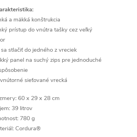
rakteristika:
hká a mäkká konštrukcia
ký prístup do vnútra tašky cez veľký
or
sa stlačiť do jedného z vreciek
kký panel na suchý zips pre jednoduché
ispôsobenie
 vnútorné sieťované vrecká
zmery: 60 x 29 x 28 cm
em: 39 litrov
otnost: 780 g
teriál: Cordura®