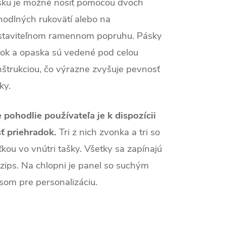
šku je možné nosiť pomocou dvoch
hodlných rukovätí alebo na
staviteľnom ramennom popruhu. Pásky
čok a opaska sú vedené pod celou
štrukciou, čo výrazne zvyšuje pevnosť
ky.
 pohodlie používateľa je k dispozícii
ť priehradok.
Tri z nich zvonka a tri so
ťkou vo vnútri tašky. Všetky sa zapínajú
zips. Na chlopni je panel so suchým
som pre personalizáciu.