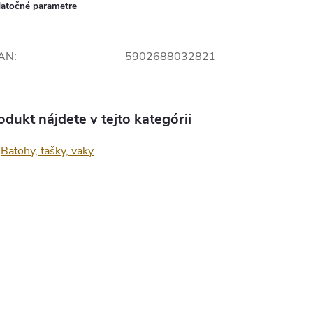
atočné parametre
AN
:
5902688032821
odukt nájdete v tejto kategórii
Batohy, tašky, vaky