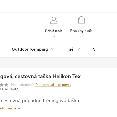
va
Partneri
Cookies
GDPR
Veľkostná tabuľka
Moja 
NÁKUPNÝ
KOŠÍK
Prázdny košík
Prihlásenie
Outdoor Kemping
Iné
Veľkostná t
ngová, cestovná taška Helikon Tex
Neohodnotené
Podrobnosti hodnotenia
UTB-CD-02
 cestovná prípadne tréningová taška
informácie