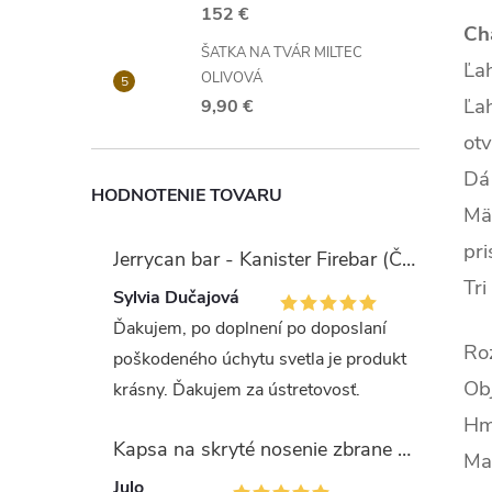
152 €
Cha
ŠATKA NA TVÁR MILTEC
Ľa
OLIVOVÁ
Ľah
9,90 €
otv
Dá 
HODNOTENIE TOVARU
Mä
pr
Jerrycan bar - Kanister Firebar (Červený)
Tri
Sylvia Dučajová
Ďakujem, po doplnení po doposlaní
Ro
poškodeného úchytu svetla je produkt
Obj
krásny. Ďakujem za ústretovosť.
Hm
Kapsa na skryté nosenie zbrane OLIVA (veľkosť Glock 17/19)
Ma
Julo