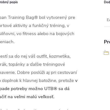
robný popis
Dod
ban Training Bag® bol vytvorený pre
E
rtové aktivity a funkčný tréning, v
ilňovni, vo fitness alebo na bojových
eniach.
Pr
stí sa do nej váš outfit, kozmetika,
rák, topánky a ďalšie tréningové
avenie. Dobre poslúži aj pri cestovaní
 doplnok k hlavnej batožine, pretože
v
ípade potreby možno UTB® sa dá
ačiť na veľmi malú veľkosť.