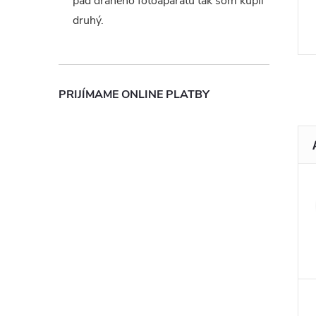
pád drahého fotoaparátu tak som kúpil
druhý.
PRIJÍMAME ONLINE PLATBY