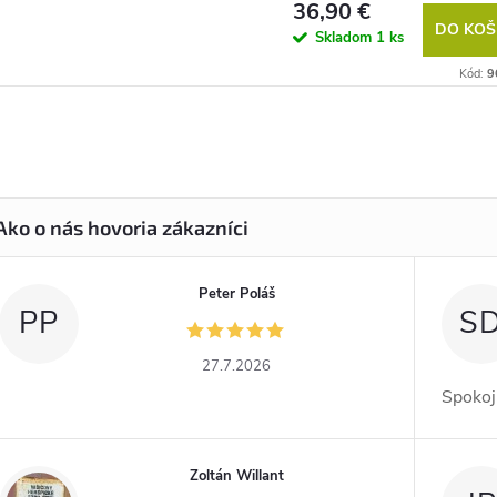
36,90 €
DO KOŠ
Skladom
1 ks
Kód:
9
Peter Poláš
PP
S
27.7.2026
Spokoj
Zoltán Willant