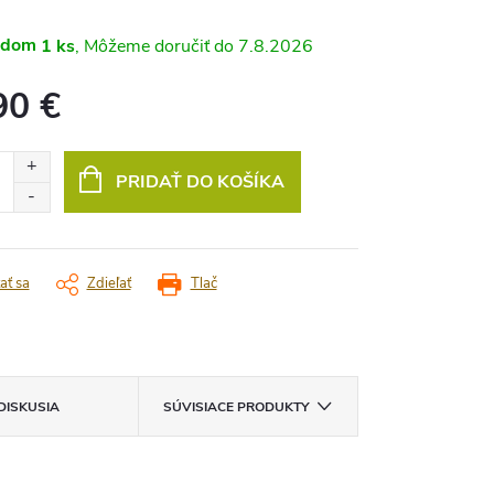
adom
1 ks
7.8.2026
90 €
vá
PRIDAŤ DO KOŠÍKA
ať sa
Zdieľať
Tlač
DISKUSIA
SÚVISIACE PRODUKTY