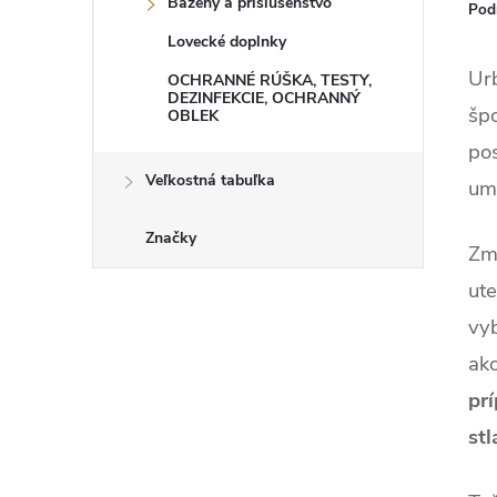
Bazény a príslušenstvo
Pod
Lovecké doplnky
Ur
OCHRANNÉ RÚŠKA, TESTY,
DEZINFEKCIE, OCHRANNÝ
špo
OBLEK
pos
Veľkostná tabuľka
um
Značky
Zme
ute
vyb
ako
pr
stl