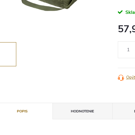
Skl
57,
Jednotko
cena:
Opýt
POPIS
HODNOTENIE