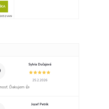
ÍKA
6051VAN
Sylvia Dučajová
D
25.2.2026
nosť. Ďakujem 👍
Jozef Petrik