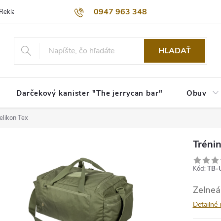
0947 963 348
Reklamačný poriadok
Obchodné podmienky
Kontakty
Dopra
HĽADAŤ
Darčekový kanister "The jerrycan bar"
Obuv
elikon Tex
Tréni
Kód:
TB-
Zelneá
Detailné 