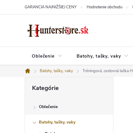
Prejsť
GARANCIA NAJNIŽŠIEJ CENY
Hodnotenie obchodu
na
obsah
Oblečenie
Batohy, tašky, vaky
Batohy, tašky, vaky
Tréningová, cestovná taška H
Domov
B
Preskočiť
o
Kategórie
kategórie
č
n
ý
Oblečenie
p
a
n
Batohy, tašky, vaky
e
l