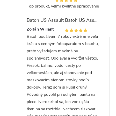
Top produkt, velmi kvalitne spracovanie
Batoh US Assault Batoh US Assault "LASER CUT" 36l MULTIT.
Zoltán Willant
Batoh používam 7 rokov extrémne veľa
krát a s cenným fotoaparátom v batohu,
preto vyžadujem maximálnu
spoľahlivosť. Odolával a vydržal všetko.
Piesok, bahno, vodu, cesty po
veľkomestách, ale aj stanovanie pod
maskovacím stanom stovky hodín
dokopy. Teraz som si kúpil druhý.
Pôvodný povolil pri uchytení pántu na
plece. Neroztrhol sa, len vonkajšia
tkanina sa roztrhla. Nechcem riskovať