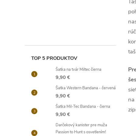
Ta
po
na
rú
kon
taš
TOP 5 PRODUKTOV
Pre
Šatka na tvár Miltec čierna
9,90 €
šes
Šatka Western Bandana - červená
sie
9,90 €
na 
Šatka Mil-Tec Bandana - čierna
zip
9,90 €
Darčekový kanister pre muža
Passion to Hunt s osvetlením!