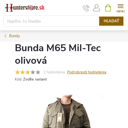
Prejsť
NÁKUPN
KOŠÍK
na
obsah
HĽADAŤ
Bundy
Bunda M65 Mil-Tec
olivová
2 hodnotenia
Podrobnosti hodnotenia
Kód:
Zvoľte variant