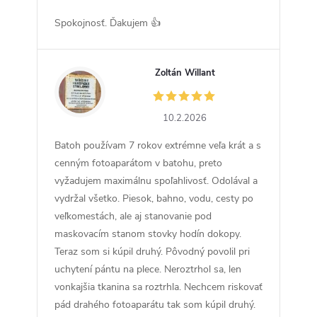
Spokojnosť. Ďakujem 👍
Zoltán Willant
ZW
10.2.2026
Batoh používam 7 rokov extrémne veľa krát a s
cenným fotoaparátom v batohu, preto
vyžadujem maximálnu spoľahlivosť. Odolával a
vydržal všetko. Piesok, bahno, vodu, cesty po
veľkomestách, ale aj stanovanie pod
maskovacím stanom stovky hodín dokopy.
Teraz som si kúpil druhý. Pôvodný povolil pri
uchytení pántu na plece. Neroztrhol sa, len
vonkajšia tkanina sa roztrhla. Nechcem riskovať
pád drahého fotoaparátu tak som kúpil druhý.