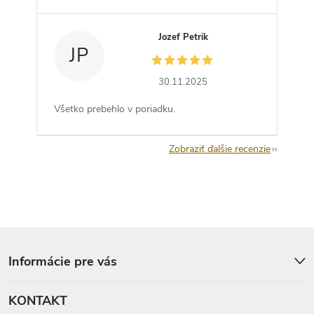
Jozef Petrik
JP
30.11.2025
Všetko prebehlo v poriadku.
Zobraziť ďalšie recenzie
Z
á
p
Informácie pre vás
ä
t
KONTAKT
i
e