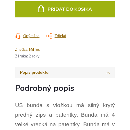
cena:
PRIDAŤ DO KOŠÍKA
Opýtať sa
Zdieľať
Značka:
MilTec
Záruka
:
2 roky
Popis produktu
Podrobný popis
US bunda s vložkou má silný krytý
predný zips a patentky. Bunda má 4
velké vrecká na patentky. Bunda má v