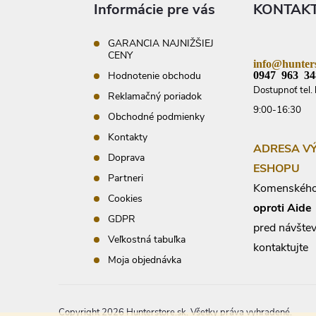
ä
Informácie pre vás
KONTAK
t
i
e
GARANCIA NAJNIŽŠIEJ
CENY
info@hunters
0947 963 34
Hodnotenie obchodu
Dostupnoť tel. 
Reklamačný poriadok
9:00-16:30
Obchodné podmienky
Kontakty
ADRESA V
Doprava
ESHOPU
Partneri
Komenského
Cookies
oproti Aide
GDPR
pred návšte
Veľkostná tabuľka
kontaktujte
Moja objednávka
Copyright 2026
Hunterstore.sk
. Všetky práva vyhradené.