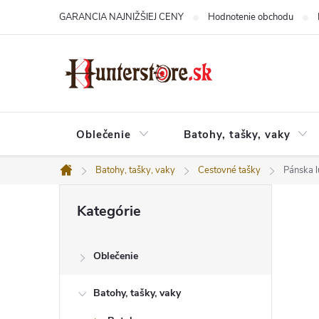
Prejsť
GARANCIA NAJNIŽŠIEJ CENY
Hodnotenie obchodu
na
obsah
Oblečenie
Batohy, tašky, vaky
Batohy, tašky, vaky
Cestovné tašky
Pánska l
Domov
B
Preskočiť
o
Kategórie
kategórie
č
n
ý
Oblečenie
p
a
n
Batohy, tašky, vaky
e
l