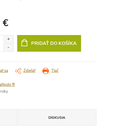
 €
vá
PRIDAŤ DO KOŠÍKA
ať sa
Zdieľať
Tlač
allpolo ®
 roky
DISKUSIA