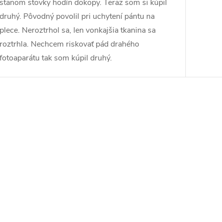
stanom stovky hodín dokopy. Teraz som si kúpil
druhý. Pôvodný povolil pri uchytení pántu na
plece. Neroztrhol sa, len vonkajšia tkanina sa
roztrhla. Nechcem riskovať pád drahého
fotoaparátu tak som kúpil druhý.