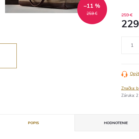
–11 %
259 €
259 €
229
Jednotko
cena:
Opýt
Značka:
b
Záruka
:
2
POPIS
HODNOTENIE