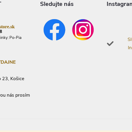
T
Sledujte nás
Instagra
tore.sk
8
linky: Po-Pia
Sl
I
ÝDAJNE
 23, Košice
vou nás prosím