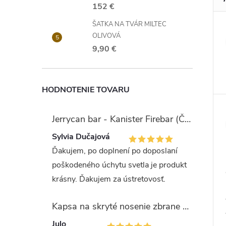
152 €
ŠATKA NA TVÁR MILTEC
OLIVOVÁ
9,90 €
HODNOTENIE TOVARU
Jerrycan bar - Kanister Firebar (Červený)
Sylvia Dučajová
Ďakujem, po doplnení po doposlaní
poškodeného úchytu svetla je produkt
krásny. Ďakujem za ústretovosť.
Kapsa na skryté nosenie zbrane OLIVA (veľkosť Glock 17/19)
Julo