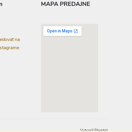
m
MAPA PREDAJNE
edovať na
nstagrame
google-map-generator.com
Vytvoril Shoptet