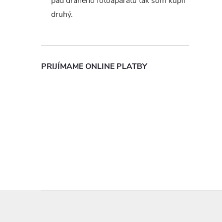
pád drahého fotoaparátu tak som kúpil
druhý.
PRIJÍMAME ONLINE PLATBY
Z
á
p