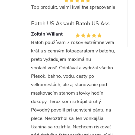
Top produkt, velmi kvalitne spracovanie
Batoh US Assault Batoh US Assault "LASER CUT" 36l MULTIT.
Zoltán Willant
Batoh používam 7 rokov extrémne veľa
krát a s cenným fotoaparátom v batohu,
preto vyžadujem maximálnu
spoľahlivosť. Odolával a vydržal všetko.
Piesok, bahno, vodu, cesty po
veľkomestách, ale aj stanovanie pod
maskovacím stanom stovky hodín
dokopy. Teraz som si kúpil druhý.
Pôvodný povolil pri uchytení pántu na
plece. Neroztrhol sa, len vonkajšia
tkanina sa roztrhla. Nechcem riskovať