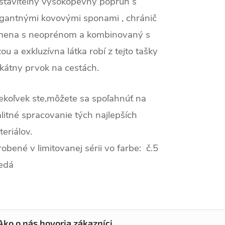
staviteľný vysokopevný popruh s
egantnými kovovými sponami , chránič
mena s neoprénom a kombinovaný s
ou a exkluzívna látka robí z tejto tašky
kátny prvok na cestách.
ekoľvek ste,môžete sa spoľahnúť na
litné spracovanie tých najlepších
eriálov.
obené v limitovanej sérii vo farbe: č.5
edá