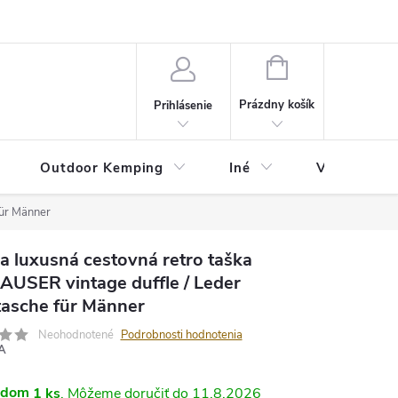
va
Partneri
Cookies
GDPR
Veľkostná tabuľka
Moja 
NÁKUPNÝ
KOŠÍK
Prázdny košík
Prihlásenie
Outdoor Kemping
Iné
Veľkostná t
für Männer
a luxusná cestovná retro taška
USER vintage duffle / Leder
tasche für Männer
Neohodnotené
Podrobnosti hodnotenia
A
adom
1 ks
11.8.2026