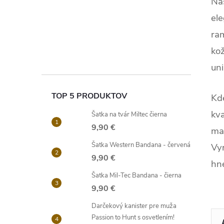
Na
el
ra
kož
uni
TOP 5 PRODUKTOV
Kd
kva
Šatka na tvár Miltec čierna
9,90 €
mat
Šatka Western Bandana - červená
Vyr
9,90 €
hn
Šatka Mil-Tec Bandana - čierna
9,90 €
Darčekový kanister pre muža
Passion to Hunt s osvetlením!