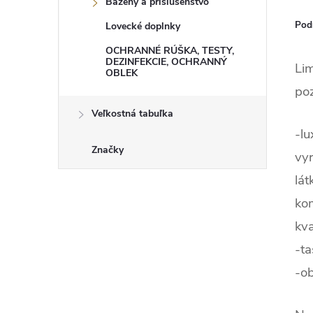
Bazény a príslušenstvo
Pod
Lovecké doplnky
OCHRANNÉ RÚŠKA, TESTY,
DEZINFEKCIE, OCHRANNÝ
Lim
OBLEK
po
Veľkostná tabuľka
-lu
Značky
vyr
lá
ko
kv
-ta
-ob