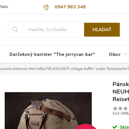
0947 963 348
Reklamačný poriadok
Obchodné podmienky
Kontakty
Dopra
HĽADAŤ
Darčekový kanister "The jerrycan bar"
Obuv
uxusná cestovná retro taška NEUHAUSER vintage duffle / Leder Reisetasche 
Pánsk
NEUHA
Reise
Kód:
JAN
Skl