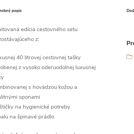
robný popis
Dod
itovaná edícia cestovného setu
zostávajúceho z:
Pr
xusnej 40 litrovej cestovnej tašky
obenej z vysoko oderuodolnej luxusnej
tky
mbinovanej s hovädzou kožou a
alitnými sponami
štičky na hygienické potreby
alu na špinavé prádlo