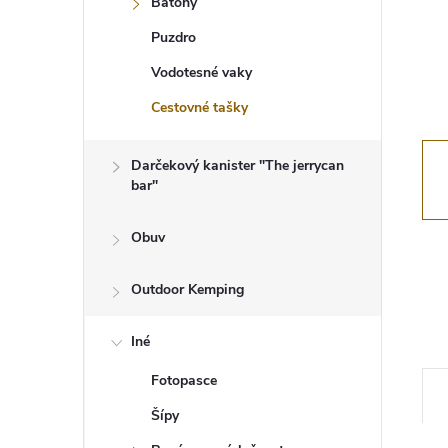
Batohy
Puzdro
Vodotesné vaky
Cestovné tašky
Darčekový kanister "The jerrycan
bar"
Obuv
Outdoor Kemping
Iné
Fotopasce
Šípy