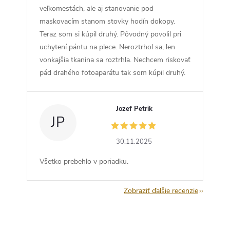
veľkomestách, ale aj stanovanie pod
maskovacím stanom stovky hodín dokopy.
Teraz som si kúpil druhý. Pôvodný povolil pri
uchytení pántu na plece. Neroztrhol sa, len
vonkajšia tkanina sa roztrhla. Nechcem riskovať
pád drahého fotoaparátu tak som kúpil druhý.
Jozef Petrik
JP
30.11.2025
Všetko prebehlo v poriadku.
Zobraziť ďalšie recenzie