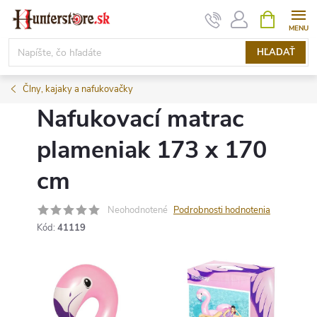
Prejsť
NÁKUPN
KOŠÍK
na
obsah
HĽADAŤ
Člny, kajaky a nafukovačky
Nafukovací matrac
plameniak 173 x 170
cm
Neohodnotené
Podrobnosti hodnotenia
Kód:
41119