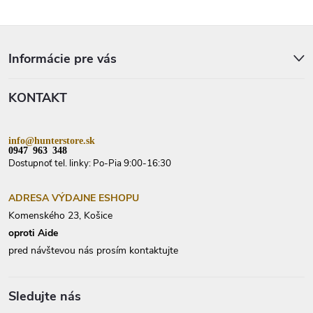
Z
á
p
Informácie pre vás
ä
t
KONTAKT
i
e
info@hunterstore.sk
0947 963 348
Dostupnoť tel. linky: Po-Pia 9:00-16:30
ADRESA VÝDAJNE ESHOPU
Komenského 23, Košice
oproti Aide
pred návštevou nás prosím kontaktujte
Sledujte nás