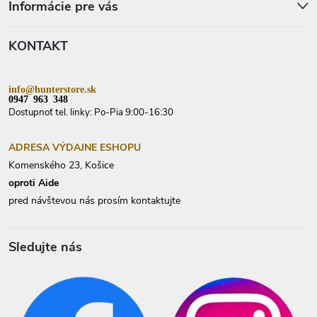
p
Informácie pre vás
ä
t
KONTAKT
i
e
info@hunterstore.sk
0947 963 348
Dostupnoť tel. linky: Po-Pia 9:00-16:30
ADRESA VÝDAJNE ESHOPU
Komenského 23, Košice
oproti Aide
pred návštevou nás prosím kontaktujte
Sledujte nás