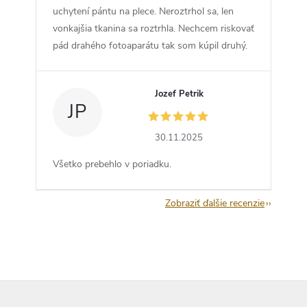
uchytení pántu na plece. Neroztrhol sa, len
vonkajšia tkanina sa roztrhla. Nechcem riskovať
pád drahého fotoaparátu tak som kúpil druhý.
Jozef Petrik
JP
30.11.2025
Všetko prebehlo v poriadku.
Zobraziť ďalšie recenzie
Z
á