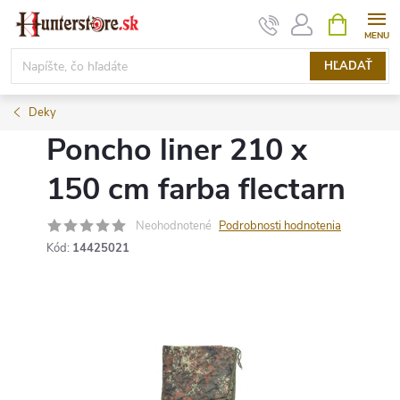
Prejsť
NÁKUPN
KOŠÍK
na
obsah
HĽADAŤ
Deky
Poncho liner 210 x
150 cm farba flectarn
Neohodnotené
Podrobnosti hodnotenia
Kód:
14425021