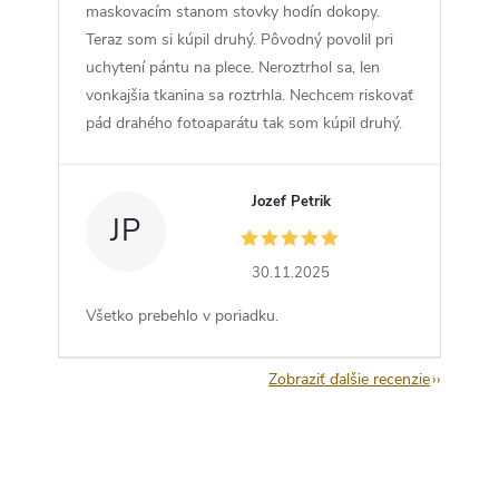
maskovacím stanom stovky hodín dokopy.
Teraz som si kúpil druhý. Pôvodný povolil pri
uchytení pántu na plece. Neroztrhol sa, len
vonkajšia tkanina sa roztrhla. Nechcem riskovať
pád drahého fotoaparátu tak som kúpil druhý.
Jozef Petrik
JP
30.11.2025
Všetko prebehlo v poriadku.
Zobraziť ďalšie recenzie