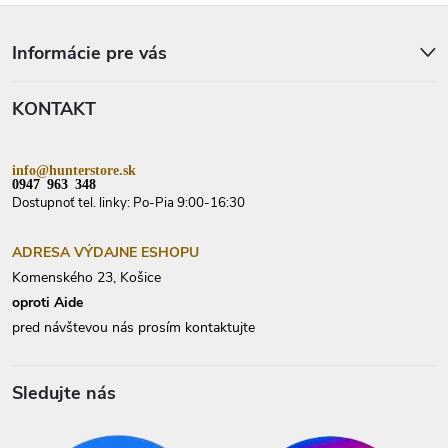
Z
á
p
Informácie pre vás
ä
t
KONTAKT
i
e
info@hunterstore.sk
0947 963 348
Dostupnoť tel. linky: Po-Pia 9:00-16:30
ADRESA VÝDAJNE ESHOPU
Komenského 23, Košice
oproti Aide
pred návštevou nás prosím kontaktujte
Sledujte nás