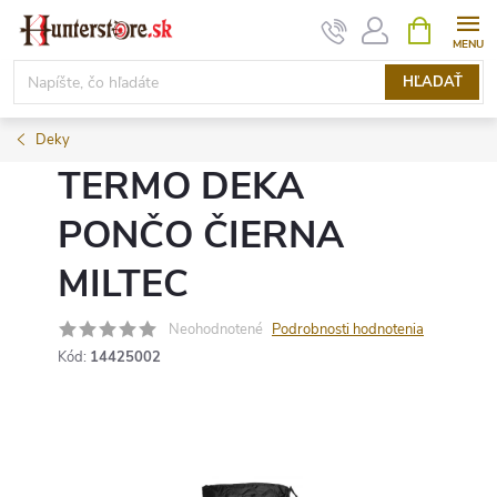
Prejsť
NÁKUPN
KOŠÍK
na
obsah
HĽADAŤ
Deky
TERMO DEKA
PONČO ČIERNA
MILTEC
Neohodnotené
Podrobnosti hodnotenia
Kód:
14425002