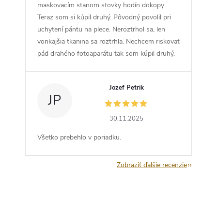
maskovacím stanom stovky hodín dokopy.
Teraz som si kúpil druhý. Pôvodný povolil pri
uchytení pántu na plece. Neroztrhol sa, len
vonkajšia tkanina sa roztrhla. Nechcem riskovať
pád drahého fotoaparátu tak som kúpil druhý.
Jozef Petrik
JP
30.11.2025
Všetko prebehlo v poriadku.
Zobraziť ďalšie recenzie