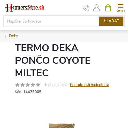
Prejsť
NÁKUPN
KOŠÍK
na
obsah
HĽADAŤ
Deky
TERMO DEKA
PONČO COYOTE
MILTEC
Neohodnotené
Podrobnosti hodnotenia
Kód:
14425005