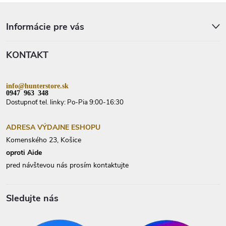
Z
á
p
Informácie pre vás
ä
t
KONTAKT
i
e
info@hunterstore.sk
0947 963 348
Dostupnoť tel. linky: Po-Pia 9:00-16:30
ADRESA VÝDAJNE ESHOPU
Komenského 23, Košice
oproti Aide
pred návštevou nás prosím kontaktujte
Sledujte nás