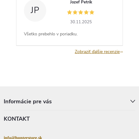
Jozef Petrik
JP
30.11.2025
Všetko prebehlo v poriadku.
Zobraziť ďalšie recenzie
Z
á
p
Informácie pre vás
ä
t
KONTAKT
i
e
info@hunterstore.sk