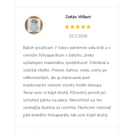
Zoltán Willant
ZW
10.2.2026
Batoh používam 7 rokov extrémne veľa krát a s
cenným fotoaparátom v batohu, preto
vyžadujem maximálnu spoľahlivosť. Odolával a
vydržal všetko. Piesok, bahno, vodu, cesty po
veľkomestách, ale aj stanovanie pod
maskovacím stanom stovky hodín dokopy.
Teraz som si kúpil druhý. Pôvodný povolil pri
uchytení pántu na plece. Neroztrhol sa, len
vonkajšia tkanina sa roztrhla. Nechcem riskovať
pád drahého fotoaparátu tak som kúpil druhý.