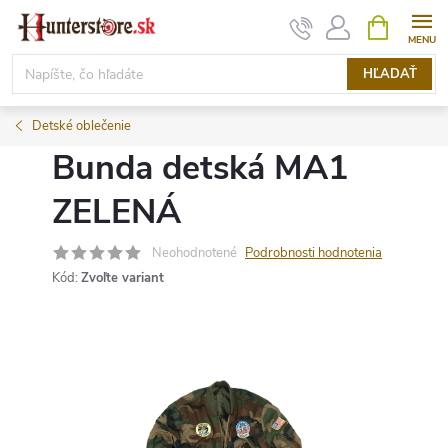
Prejsť
NÁKUPN
KOŠÍK
na
obsah
HĽADAŤ
Detské oblečenie
Bunda detská MA1
ZELENÁ
Neohodnotené
Podrobnosti hodnotenia
Kód:
Zvoľte variant