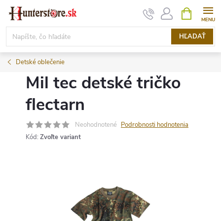
Prejsť
NÁKUPN
KOŠÍK
na
obsah
HĽADAŤ
Detské oblečenie
Mil tec detské tričko
flectarn
Neohodnotené
Podrobnosti hodnotenia
Kód:
Zvoľte variant