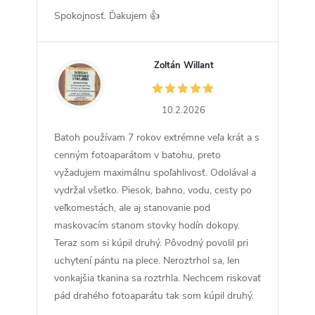
Spokojnosť. Ďakujem 👍
Zoltán Willant
ZW
10.2.2026
Batoh používam 7 rokov extrémne veľa krát a s
cenným fotoaparátom v batohu, preto
vyžadujem maximálnu spoľahlivosť. Odolával a
vydržal všetko. Piesok, bahno, vodu, cesty po
veľkomestách, ale aj stanovanie pod
maskovacím stanom stovky hodín dokopy.
Teraz som si kúpil druhý. Pôvodný povolil pri
uchytení pántu na plece. Neroztrhol sa, len
vonkajšia tkanina sa roztrhla. Nechcem riskovať
pád drahého fotoaparátu tak som kúpil druhý.