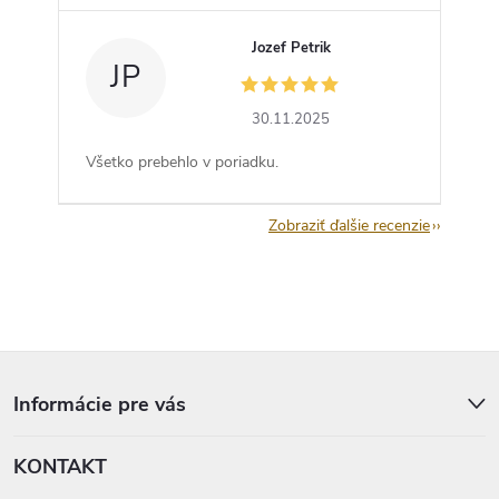
Jozef Petrik
JP
30.11.2025
Všetko prebehlo v poriadku.
Zobraziť ďalšie recenzie
Z
á
p
Informácie pre vás
ä
t
KONTAKT
i
e