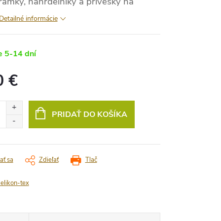
ramky, náhrdelníky a prívesky na
Detailné informácie
 5-14 dní
0 €
vá
PRIDAŤ DO KOŠÍKA
ať sa
Zdieľať
Tlač
elikon-tex