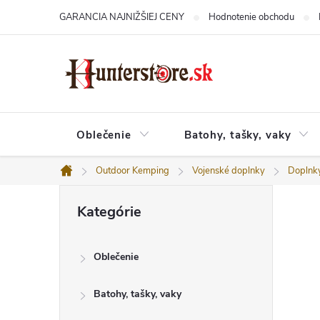
Prejsť
GARANCIA NAJNIŽŠIEJ CENY
Hodnotenie obchodu
na
obsah
Oblečenie
Batohy, tašky, vaky
Outdoor Kemping
Vojenské doplnky
Doplnk
Domov
B
Preskočiť
o
Kategórie
kategórie
č
n
ý
Oblečenie
p
a
n
Batohy, tašky, vaky
e
l