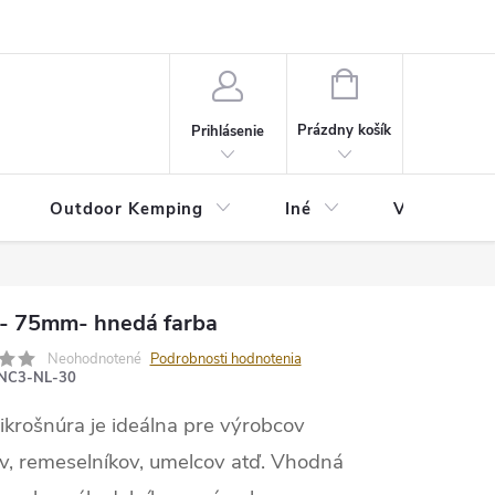
va
Partneri
Cookies
GDPR
Veľkostná tabuľka
Moja 
NÁKUPNÝ
KOŠÍK
Prázdny košík
Prihlásenie
Outdoor Kemping
Iné
Veľkostná t
- 75mm- hnedá farba
Neohodnotené
Podrobnosti hodnotenia
NC3-NL-30
ikrošnúra je ideálna pre výrobcov
v, remeselníkov, umelcov atď. Vhodná