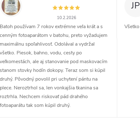
ZW
JP
10.2.2026
Batoh používam 7 rokov extrémne veľa krát a s
Všetko
cenným fotoaparátom v batohu, preto vyžadujem
maximálnu spoľahlivosť. Odolával a vydržal
všetko. Piesok, bahno, vodu, cesty po
veľkomestách, ale aj stanovanie pod maskovacím
stanom stovky hodín dokopy. Teraz som si kúpil
druhý. Pôvodný povolil pri uchytení pántu na
plece. Neroztrhol sa, len vonkajšia tkanina sa
roztrhla. Nechcem riskovať pád drahého
fotoaparátu tak som kúpil druhý.