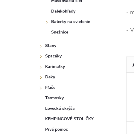
Maskovacia sieť
Ďalekohľady
- m
Baterky na svietenie
- 
Snežnice
Stany
Spacáky
Karimatky
Deky
Fľaše
Termosky
Lovecká skrýša
KEMPINGOVÉ STOLIČKY
Prvá pomoc