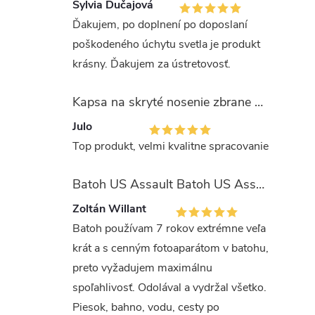
Sylvia Dučajová
Ďakujem, po doplnení po doposlaní
poškodeného úchytu svetla je produkt
krásny. Ďakujem za ústretovosť.
Kapsa na skryté nosenie zbrane OLIVA (veľkosť Glock 17/19)
Julo
Top produkt, velmi kvalitne spracovanie
Batoh US Assault Batoh US Assault "LASER CUT" 36l MULTIT.
Zoltán Willant
Batoh používam 7 rokov extrémne veľa
krát a s cenným fotoaparátom v batohu,
preto vyžadujem maximálnu
spoľahlivosť. Odolával a vydržal všetko.
Piesok, bahno, vodu, cesty po