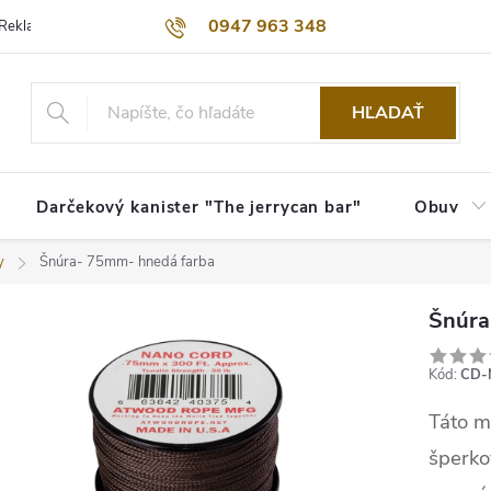
0947 963 348
Reklamačný poriadok
Obchodné podmienky
Kontakty
Dopra
HĽADAŤ
Darčekový kanister "The jerrycan bar"
Obuv
y
Šnúra- 75mm- hnedá farba
Šnúra
Kód:
CD-
Táto m
šperko