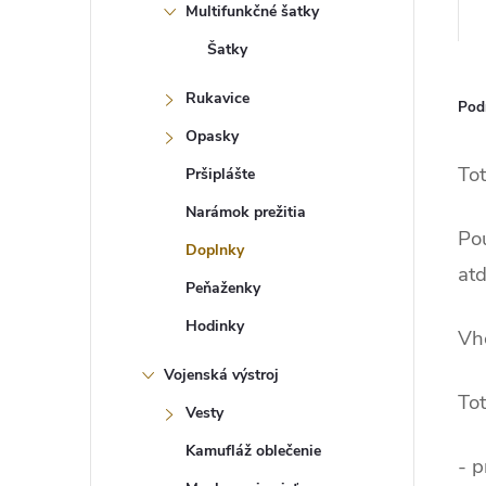
Multifunkčné šatky
Šatky
Rukavice
Pod
Opasky
Tot
Pršiplášte
Narámok prežitia
Pou
Doplnky
atď
Peňaženky
Hodinky
Vh
Vojenská výstroj
Tot
Vesty
Kamufláž oblečenie
- 