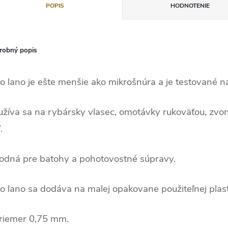
POPIS
HODNOTENIE
robný popis
o lano je ešte menšie ako mikrošnúra a je testované na
žíva sa na rybársky vlasec, omotávky rukoväťou, zvon
.
odná pre batohy a pohotovostné súpravy.
o lano sa dodáva na malej opakovane použiteľnej plast
priemer 0,75 mm.