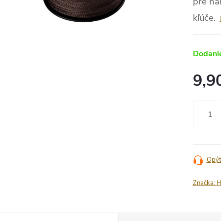
pre ná
kľúče.
Dodanie
9,9
Jednotko
cena:
Opýt
Značka:
H