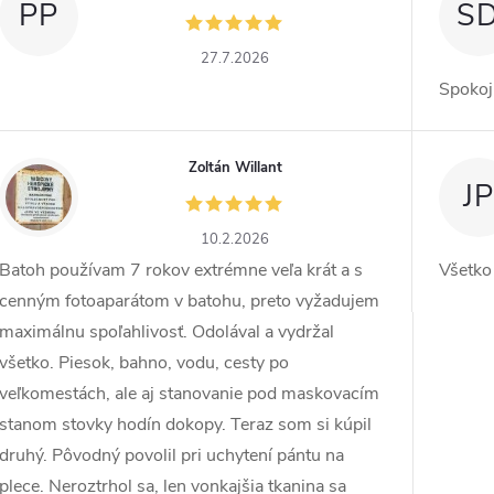
PP
S
27.7.2026
Spokoj
Zoltán Willant
ZW
JP
10.2.2026
Batoh používam 7 rokov extrémne veľa krát a s
Všetko
cenným fotoaparátom v batohu, preto vyžadujem
maximálnu spoľahlivosť. Odolával a vydržal
všetko. Piesok, bahno, vodu, cesty po
veľkomestách, ale aj stanovanie pod maskovacím
stanom stovky hodín dokopy. Teraz som si kúpil
druhý. Pôvodný povolil pri uchytení pántu na
plece. Neroztrhol sa, len vonkajšia tkanina sa