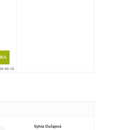
ÍKA
EN-SS-15
Sylvia Dučajová