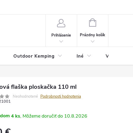
va
Partneri
Cookies
GDPR
Veľkostná tabuľka
Moja 
NÁKUPNÝ
KOŠÍK
Prázdny košík
Prihlásenie
Outdoor Kemping
Iné
Veľkostná t
ová flaška ploskačka 110 ml
Neohodnotené
Podrobnosti hodnotenia
21001
adom
4 ks
10.8.2026
0 €