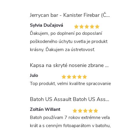
Jerrycan bar - Kanister Firebar (Červený)
Sylvia Dučajová
Ďakujem, po doplnení po doposlaní
poškodeného úchytu svetla je produkt
krásny. Ďakujem za ústretovosť.
Kapsa na skryté nosenie zbrane OLIVA (veľkosť Glock 17/19)
Julo
Top produkt, velmi kvalitne spracovanie
Batoh US Assault Batoh US Assault "LASER CUT" 36l MULTIT.
Zoltán Willant
Batoh používam 7 rokov extrémne veľa
krát a s cenným fotoaparátom v batohu,