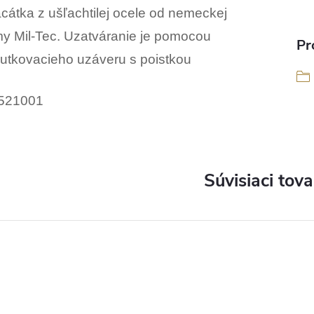
acátka z ušľachtilej ocele od nemeckej
rmy Mil-Tec. Uzatváranie je pomocou
Pr
rutkovacieho uzáveru s poistkou
521001
Súvisiaci tova