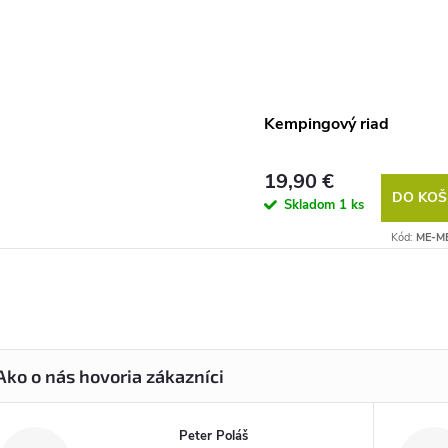
Kempingový riad
19,90 €
DO KOŠ
Skladom
1 ks
Kód:
ME-M
Peter Poláš