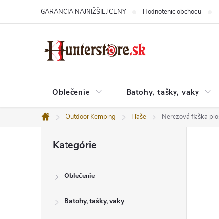
Prejsť
GARANCIA NAJNIŽŠIEJ CENY
Hodnotenie obchodu
na
obsah
Oblečenie
Batohy, tašky, vaky
Outdoor Kemping
Fľaše
Nerezová flaška pl
Domov
B
Preskočiť
o
Kategórie
kategórie
č
n
ý
Oblečenie
p
a
n
Batohy, tašky, vaky
e
l