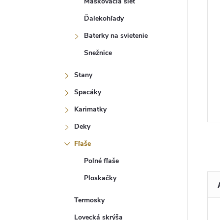
Maskovacia sieť
Ďalekohľady
Baterky na svietenie
Snežnice
Stany
Spacáky
Karimatky
Deky
Fľaše
Poľné fľaše
Ploskačky
Termosky
Lovecká skrýša