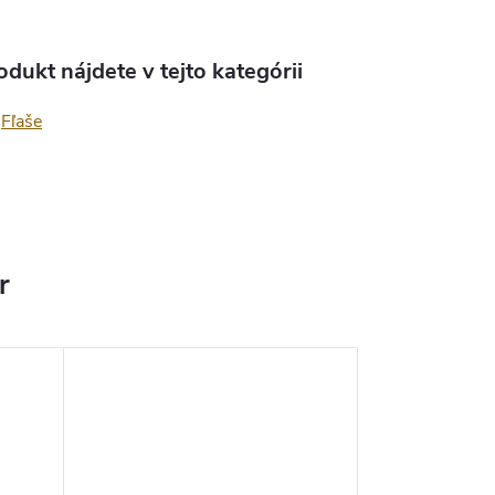
odukt nájdete v tejto kategórii
Fľaše
r