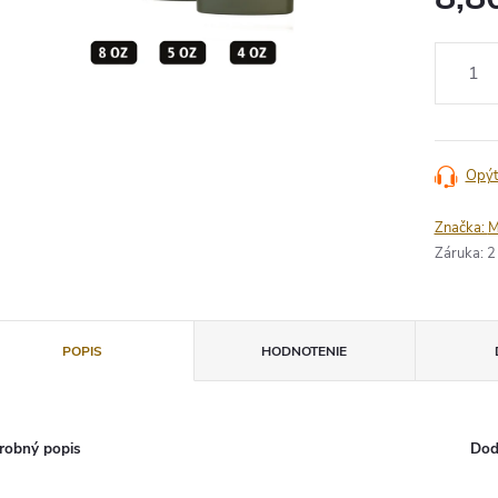
Jednotko
cena:
Opýt
Značka:
M
Záruka
:
2
POPIS
HODNOTENIE
robný popis
Dod