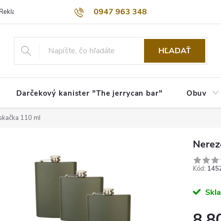
0947 963 348
Reklamačný poriadok
Obchodné podmienky
Kontakty
Dopra
HĽADAŤ
Darčekový kanister "The jerrycan bar"
Obuv
oskačka 110 ml
Nerez
Kód:
145
Skl
8,8