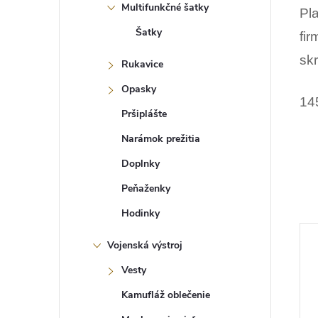
Multifunkčné šatky
Pl
Šatky
fi
sk
Rukavice
Opasky
14
Pršiplášte
Narámok prežitia
Doplnky
Peňaženky
Hodinky
Vojenská výstroj
Vesty
Kamufláž oblečenie