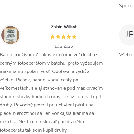
Spokoj
Zoltán Willant
ZW
JP
10.2.2026
Batoh používam 7 rokov extrémne veľa krát a s
Všetko
cenným fotoaparátom v batohu, preto vyžadujem
maximálnu spoľahlivosť. Odolával a vydržal
všetko. Piesok, bahno, vodu, cesty po
veľkomestách, ale aj stanovanie pod maskovacím
stanom stovky hodín dokopy. Teraz som si kúpil
druhý. Pôvodný povolil pri uchytení pántu na
plece. Neroztrhol sa, len vonkajšia tkanina sa
roztrhla. Nechcem riskovať pád drahého
fotoaparátu tak som kúpil druhý.