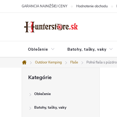
Prejsť
GARANCIA NAJNIŽŠIEJ CENY
Hodnotenie obchodu
na
obsah
Oblečenie
Batohy, tašky, vaky
Outdoor Kemping
Fľaše
Poľná flaša s púzdr
Domov
B
Preskočiť
o
Kategórie
kategórie
č
n
ý
Oblečenie
p
a
n
Batohy, tašky, vaky
e
l