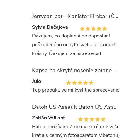
Jerrycan bar - Kanister Firebar (Červený)
Sylvia Dučajová
Ďakujem, po doplnení po doposlaní
poškodeného úchytu svetla je produkt
krásny. Ďakujem za ústretovosť.
Kapsa na skryté nosenie zbrane OLIVA (veľkosť Glock 17/19)
Julo
Top produkt, velmi kvalitne spracovanie
Batoh US Assault Batoh US Assault "LASER CUT" 36l MULTIT.
Zoltán Willant
Batoh používam 7 rokov extrémne veľa
krát a s cenným fotoaparátom v batohu,