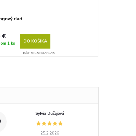
gový riad
 €
DO KOŠÍKA
adom
1 ks
Kód:
ME-MEN-SS-15
Sylvia Dučajová
D
25.2.2026