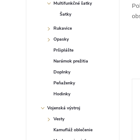
Multifunkčné šatky
Poľ
Šatky
obs
Rukavice
Opasky
Pršiplášte
Narámok prežitia
Doplnky
Peňaženky
Hodinky
Vojenská výstroj
Vesty
Kamufláž oblečenie