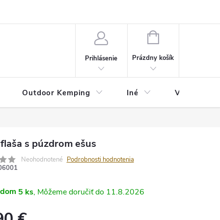
va
Partneri
Cookies
GDPR
Veľkostná tabuľka
Moja 
NÁKUPNÝ
KOŠÍK
Prázdny košík
Prihlásenie
Outdoor Kemping
Iné
Veľkostná t
 flaša s púzdrom ešus
Neohodnotené
Podrobnosti hodnotenia
06001
adom
5 ks
11.8.2026
90 €