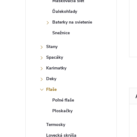
Maskovacia sieť
Ďalekohľady
Baterky na svietenie
Snežnice
Stany
Spacáky
Karimatky
Deky
Fľaše
Poľné fľaše
Ploskačky
Termosky
Lovecká skrýša