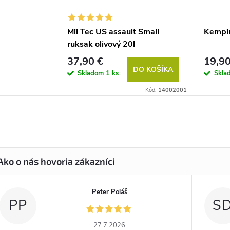
Mil Tec US assault Small
Kempin
ruksak olivový 20l
37,90 €
19,90
DO KOŠÍKA
Skladom
1 ks
Skl
Kód:
14002001
Peter Poláš
PP
S
27.7.2026