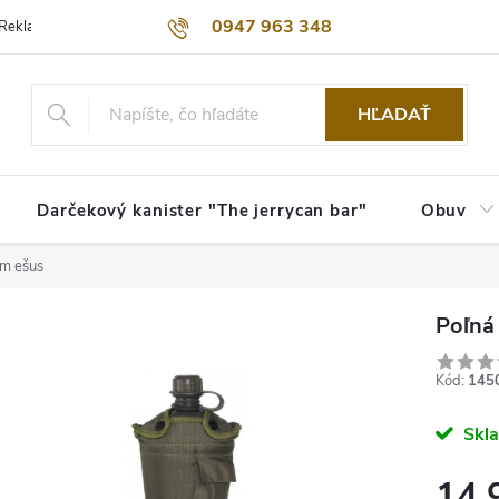
0947 963 348
Reklamačný poriadok
Obchodné podmienky
Kontakty
Dopra
HĽADAŤ
Darčekový kanister "The jerrycan bar"
Obuv
om ešus
Poľná
Kód:
145
Skl
14,