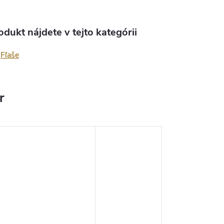
odukt nájdete v tejto kategórii
Fľaše
r