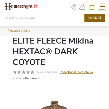
Prejsť
NÁKUPN
KOŠÍK
na
obsah
HĽADAŤ
Fleecové mikiny
ELITE FLEECE Mikina
HEXTAC® DARK
COYOTE
Neohodnotené
Podrobnosti hodnotenia
Kód:
Zvoľte variant