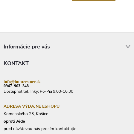
Z
á
p
Informácie pre vás
ä
t
KONTAKT
i
e
info@hunterstore.sk
0947 963 348
Dostupnoť tel. linky: Po-Pia 9:00-16:30
ADRESA VÝDAJNE ESHOPU
Komenského 23, Košice
oproti Aide
pred návštevou nás prosím kontaktujte