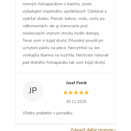
cenným fotoaparátom v batohu, preto
vyžadujem maximálnu spoľahlivosť. Odolával a
vydržal všetko. Piesok, bahno, vodu, cesty po
veľkomestách, ale aj stanovanie pod
maskovacím stanom stovky hodín dokopy.
Teraz som si kúpil druhý. Pôvodný povolil pri
uchytení pántu na plece. Neroztrhol sa, len
vonkajšia tkanina sa roztrhla. Nechcem riskovať
pád drahého fotoaparátu tak som kúpil druhý.
Jozef Petrik
JP
30.11.2025
Všetko prebehlo v poriadku.
Zobraziť ďalšie recenzie