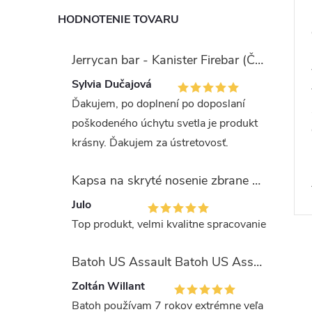
HODNOTENIE TOVARU
Jerrycan bar - Kanister Firebar (Červený)
Sylvia Dučajová
Ďakujem, po doplnení po doposlaní
poškodeného úchytu svetla je produkt
krásny. Ďakujem za ústretovosť.
Kapsa na skryté nosenie zbrane OLIVA (veľkosť Glock 17/19)
Julo
Top produkt, velmi kvalitne spracovanie
Batoh US Assault Batoh US Assault "LASER CUT" 36l MULTIT.
Zoltán Willant
Batoh používam 7 rokov extrémne veľa