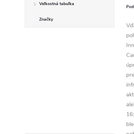
Veľkostná tabuľka
Pod
Značky
Vďa
po
Inn
Ca
úp
pre
in
ak
ale
16:
bl