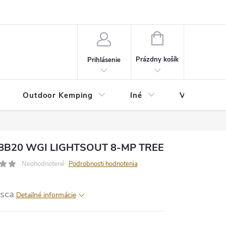
va
Partneri
Cookies
GDPR
Veľkostná tabuľka
Moja 
NÁKUPNÝ
KOŠÍK
Prázdny košík
Prihlásenie
Outdoor Kemping
Iné
Veľkostná t
i8B20 WGI LIGHTSOUT 8-MP TREE
Neohodnotené
Podrobnosti hodnotenia
sca
Detailné informácie