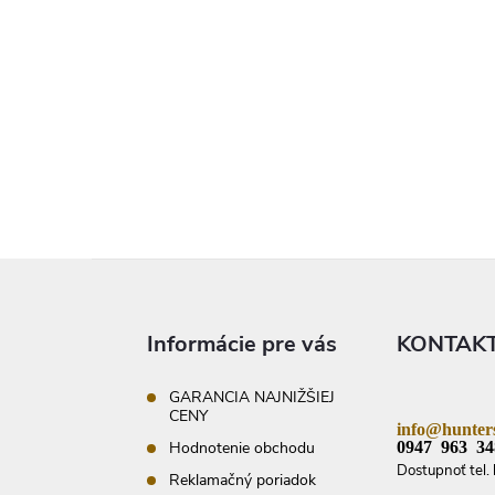
Z
á
p
ä
Informácie pre vás
KONTAK
t
i
e
GARANCIA NAJNIŽŠIEJ
CENY
info@hunters
0947 963 34
Hodnotenie obchodu
Dostupnoť tel. 
Reklamačný poriadok