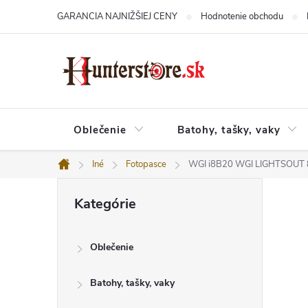
Prejsť
GARANCIA NAJNIŽŠIEJ CENY
Hodnotenie obchodu
na
obsah
Oblečenie
Batohy, tašky, vaky
Iné
Fotopasce
WGI i8B20 WGI LIGHTSOUT
Domov
B
Preskočiť
o
Kategórie
kategórie
č
n
ý
Oblečenie
p
a
n
Batohy, tašky, vaky
e
l