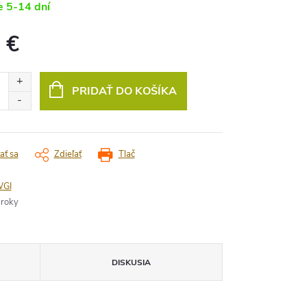
 5-14 dní
 €
vá
PRIDAŤ DO KOŠÍKA
ať sa
Zdieľať
Tlač
GI
 roky
DISKUSIA