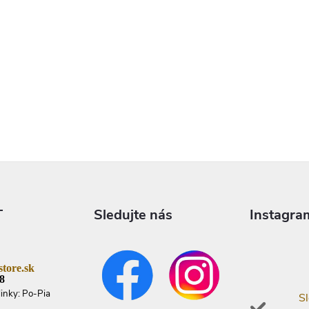
T
Sledujte nás
Instagra
tore.sk
8
linky: Po-Pia
Sl