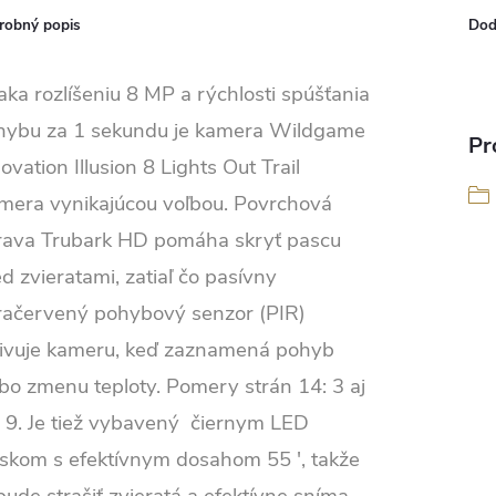
robný popis
Dod
ka rozlíšeniu 8 MP a rýchlosti spúšťania
hybu za 1 sekundu je kamera Wildgame
Pr
ovation Illusion 8 Lights Out Trail
mera vynikajúcou voľbou.
Povrchová
rava Trubark HD pomáha skryť pascu
d zvieratami, zatiaľ čo pasívny
fračervený pohybový senzor (PIR)
tivuje kameru, keď zaznamená pohyb
bo zmenu teploty.
Pomery strán 14: 3 aj
 9.
Je tiež vybavený čiernym LED
eskom s efektívnym dosahom 55 ', takže