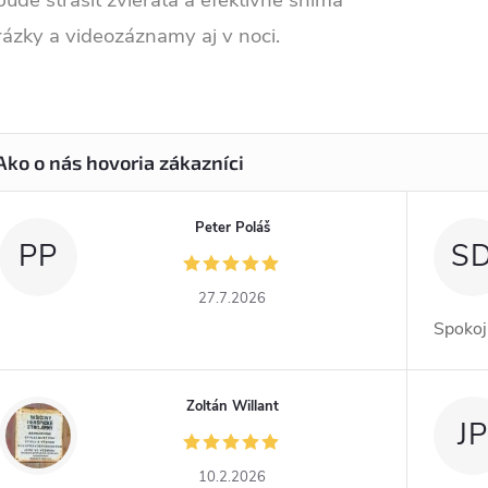
ude strašiť zvieratá a efektívne sníma
ázky a videozáznamy aj v noci.
Peter Poláš
PP
S
27.7.2026
Spokoj
Zoltán Willant
ZW
JP
10.2.2026