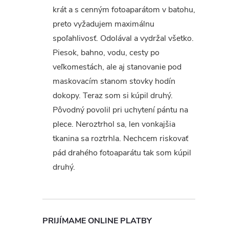
krát a s cenným fotoaparátom v batohu,
preto vyžadujem maximálnu
spoľahlivosť. Odolával a vydržal všetko.
Piesok, bahno, vodu, cesty po
veľkomestách, ale aj stanovanie pod
maskovacím stanom stovky hodín
dokopy. Teraz som si kúpil druhý.
Pôvodný povolil pri uchytení pántu na
plece. Neroztrhol sa, len vonkajšia
tkanina sa roztrhla. Nechcem riskovať
pád drahého fotoaparátu tak som kúpil
druhý.
PRIJÍMAME ONLINE PLATBY