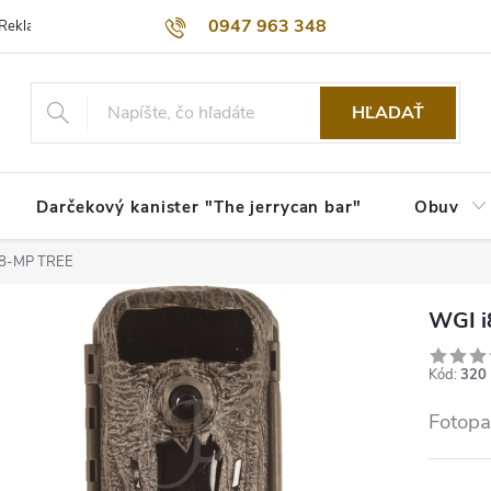
0947 963 348
Reklamačný poriadok
Obchodné podmienky
Kontakty
Dopra
HĽADAŤ
Darčekový kanister "The jerrycan bar"
Obuv
 8-MP TREE
WGI 
Kód:
320
Fotopa