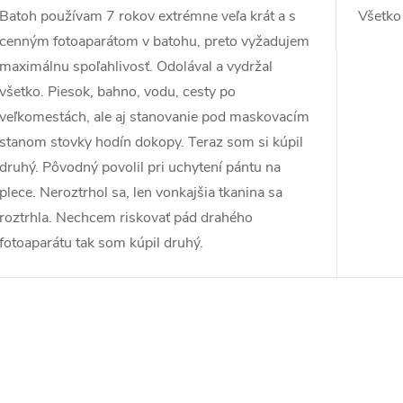
Batoh používam 7 rokov extrémne veľa krát a s
Všetko
cenným fotoaparátom v batohu, preto vyžadujem
maximálnu spoľahlivosť. Odolával a vydržal
všetko. Piesok, bahno, vodu, cesty po
veľkomestách, ale aj stanovanie pod maskovacím
stanom stovky hodín dokopy. Teraz som si kúpil
druhý. Pôvodný povolil pri uchytení pántu na
plece. Neroztrhol sa, len vonkajšia tkanina sa
roztrhla. Nechcem riskovať pád drahého
fotoaparátu tak som kúpil druhý.