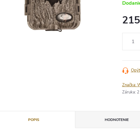
Dodanie
215
Jednotko
cena:
Opýt
Značka:
W
Záruka
:
2
POPIS
HODNOTENIE