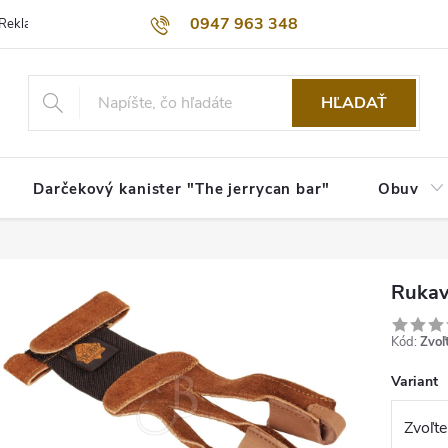
0947 963 348
Reklamačný poriadok
Obchodné podmienky
Kontakty
Dopra
HĽADAŤ
Darčekový kanister "The jerrycan bar"
Obuv
Rukavi
Kód:
Zvoľ
Variant