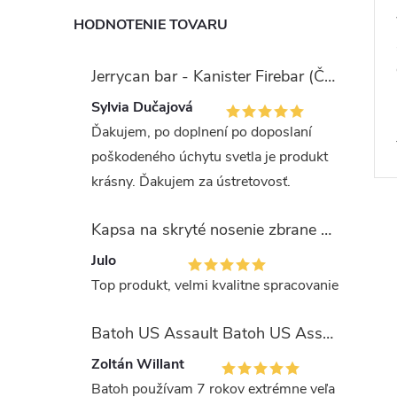
HODNOTENIE TOVARU
Jerrycan bar - Kanister Firebar (Červený)
Sylvia Dučajová
Ďakujem, po doplnení po doposlaní
poškodeného úchytu svetla je produkt
krásny. Ďakujem za ústretovosť.
Kapsa na skryté nosenie zbrane OLIVA (veľkosť Glock 17/19)
Julo
Top produkt, velmi kvalitne spracovanie
Batoh US Assault Batoh US Assault "LASER CUT" 36l MULTIT.
Zoltán Willant
Batoh používam 7 rokov extrémne veľa