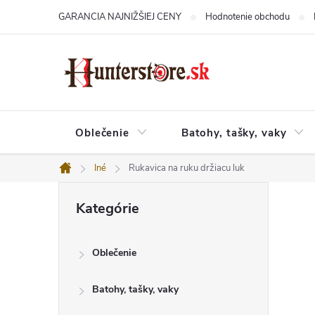
Prejsť
GARANCIA NAJNIŽŠIEJ CENY
Hodnotenie obchodu
na
obsah
Oblečenie
Batohy, tašky, vaky
Iné
Rukavica na ruku držiacu luk
Domov
B
Preskočiť
o
Kategórie
kategórie
č
n
ý
Oblečenie
p
a
n
Batohy, tašky, vaky
e
l