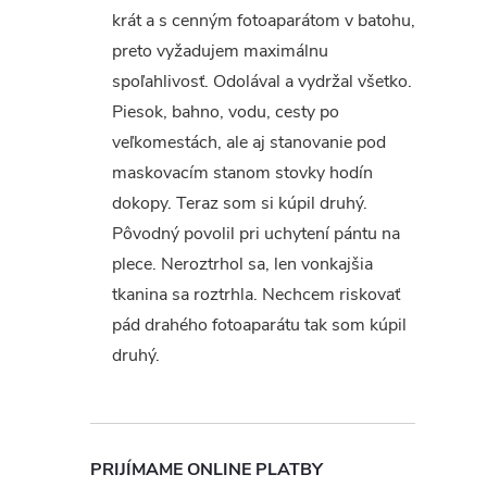
krát a s cenným fotoaparátom v batohu,
preto vyžadujem maximálnu
spoľahlivosť. Odolával a vydržal všetko.
Piesok, bahno, vodu, cesty po
veľkomestách, ale aj stanovanie pod
maskovacím stanom stovky hodín
dokopy. Teraz som si kúpil druhý.
Pôvodný povolil pri uchytení pántu na
plece. Neroztrhol sa, len vonkajšia
tkanina sa roztrhla. Nechcem riskovať
pád drahého fotoaparátu tak som kúpil
druhý.
PRIJÍMAME ONLINE PLATBY