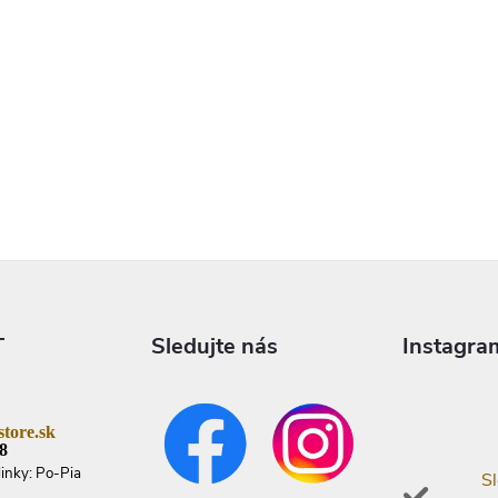
T
Sledujte nás
Instagra
tore.sk
8
linky: Po-Pia
Sl