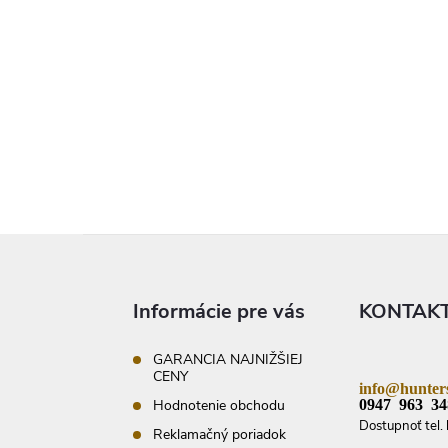
Z
á
p
ä
Informácie pre vás
KONTAK
t
i
e
GARANCIA NAJNIŽŠIEJ
CENY
info@hunters
0947 963 34
Hodnotenie obchodu
Dostupnoť tel. 
Reklamačný poriadok