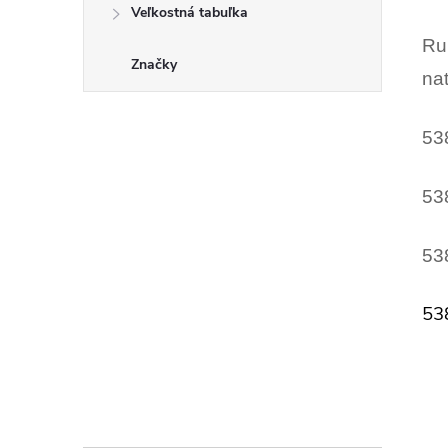
Veľkostná tabuľka
Ru
Značky
nať
53
53
53
53