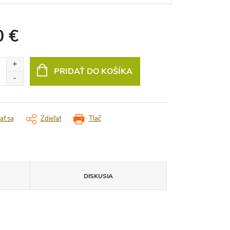
0 €
vá
PRIDAŤ DO KOŠÍKA
ať sa
Zdieľať
Tlač
DISKUSIA