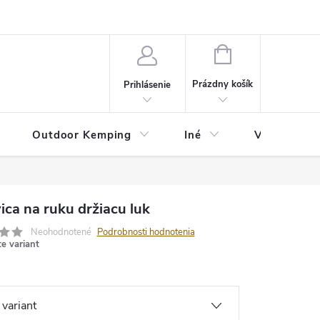
va
Partneri
Cookies
GDPR
Veľkostná tabuľka
Moja 
NÁKUPNÝ
KOŠÍK
Prázdny košík
Prihlásenie
Outdoor Kemping
Iné
Veľkostná t
ca na ruku držiacu luk
Neohodnotené
Podrobnosti hodnotenia
te variant