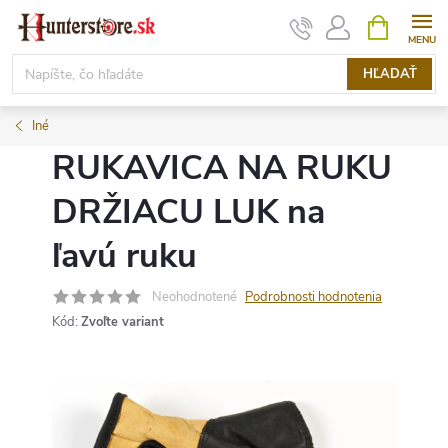
Prejsť
NÁKUPN
KOŠÍK
na
obsah
HĽADAŤ
Iné
RUKAVICA NA RUKU
DRŽIACU LUK na
ľavú ruku
Neohodnotené
Podrobnosti hodnotenia
Kód:
Zvoľte variant