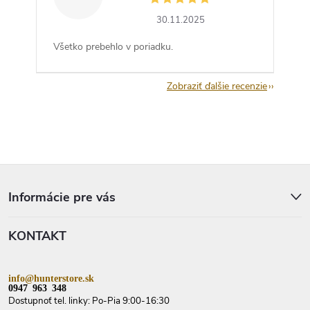
30.11.2025
Všetko prebehlo v poriadku.
Zobraziť ďalšie recenzie
Z
á
p
Informácie pre vás
ä
t
KONTAKT
i
e
info@hunterstore.sk
0947 963 348
Dostupnoť tel. linky: Po-Pia 9:00-16:30