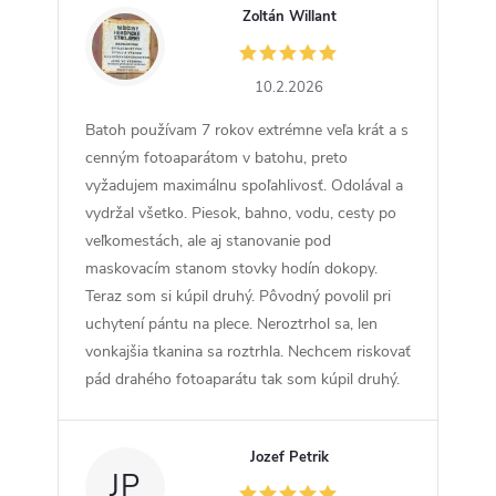
Zoltán Willant
ZW
10.2.2026
Batoh používam 7 rokov extrémne veľa krát a s
cenným fotoaparátom v batohu, preto
vyžadujem maximálnu spoľahlivosť. Odolával a
vydržal všetko. Piesok, bahno, vodu, cesty po
veľkomestách, ale aj stanovanie pod
maskovacím stanom stovky hodín dokopy.
Teraz som si kúpil druhý. Pôvodný povolil pri
uchytení pántu na plece. Neroztrhol sa, len
vonkajšia tkanina sa roztrhla. Nechcem riskovať
pád drahého fotoaparátu tak som kúpil druhý.
Jozef Petrik
JP