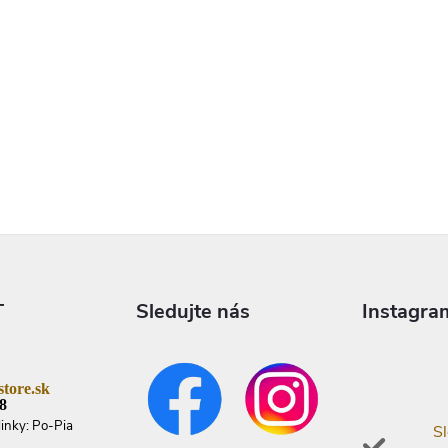
T
Sledujte nás
Instagra
tore.sk
8
linky: Po-Pia
Sl