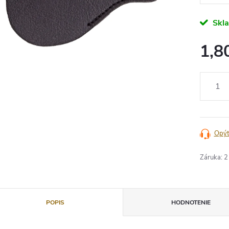
Skl
1,8
Jednotko
cena:
Opýt
Záruka
:
2
POPIS
HODNOTENIE