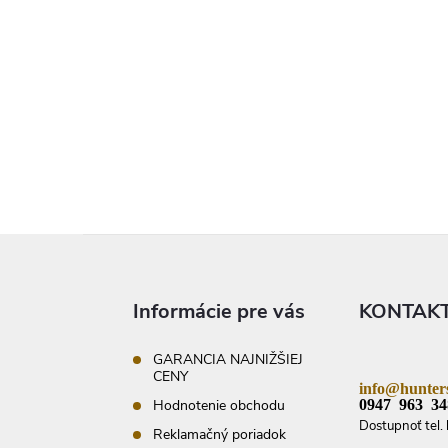
Z
á
p
ä
Informácie pre vás
KONTAK
t
i
e
GARANCIA NAJNIŽŠIEJ
CENY
info@hunters
0947 963 34
Hodnotenie obchodu
Dostupnoť tel. 
Reklamačný poriadok