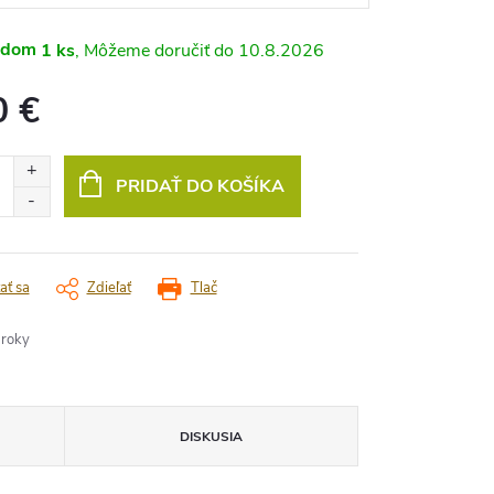
adom
1 ks
10.8.2026
0 €
vá
PRIDAŤ DO KOŠÍKA
ať sa
Zdieľať
Tlač
 roky
DISKUSIA