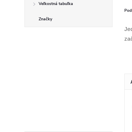
Veľkostná tabuľka
Pod
Značky
Je
za