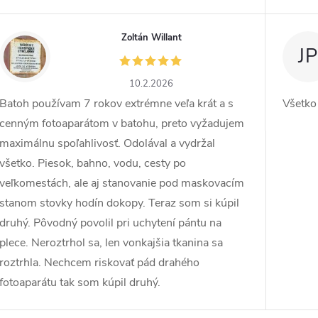
Zoltán Willant
ZW
JP
10.2.2026
Batoh používam 7 rokov extrémne veľa krát a s
Všetko
cenným fotoaparátom v batohu, preto vyžadujem
maximálnu spoľahlivosť. Odolával a vydržal
všetko. Piesok, bahno, vodu, cesty po
veľkomestách, ale aj stanovanie pod maskovacím
stanom stovky hodín dokopy. Teraz som si kúpil
druhý. Pôvodný povolil pri uchytení pántu na
plece. Neroztrhol sa, len vonkajšia tkanina sa
roztrhla. Nechcem riskovať pád drahého
fotoaparátu tak som kúpil druhý.