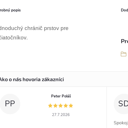
robný popis
Dod
dnoduchý chránič prstov pre
čiatočníkov.
Pr
Peter Poláš
PP
S
27.7.2026
Spokoj