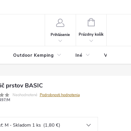
va
Partneri
Cookies
GDPR
Veľkostná tabuľka
Moja 
NÁKUPNÝ
KOŠÍK
Prázdny košík
Prihlásenie
Outdoor Kemping
Iné
Veľkostná t
ič prstov BASIC
Neohodnotené
Podrobnosti hodnotenia
497/M