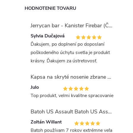
HODNOTENIE TOVARU
Jerrycan bar - Kanister Firebar (Červený)
Sylvia Dučajová
Ďakujem, po doplnení po doposlaní
poškodeného úchytu svetla je produkt
krásny. Ďakujem za ústretovosť.
Kapsa na skryté nosenie zbrane OLIVA (veľkosť Glock 17/19)
Julo
Top produkt, velmi kvalitne spracovanie
Batoh US Assault Batoh US Assault "LASER CUT" 36l MULTIT.
Zoltán Willant
Batoh používam 7 rokov extrémne veľa