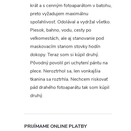
krát a s cenným fotoaparátom v batohu,
preto vyžadujem maximálnu
spoľahlivosť. Odolával a vydržal všetko.
Piesok, bahno, vodu, cesty po
veľkomestách, ale aj stanovanie pod
maskovacím stanom stovky hodín
dokopy. Teraz som si kúpil druhý.
Pôvodný povolil pri uchytení pántu na
plece. Neroztrhol sa, len vonkajšia
tkanina sa roztrhla. Nechcem riskovať
pád drahého fotoaparátu tak som kúpil
druhý.
PRIJÍMAME ONLINE PLATBY