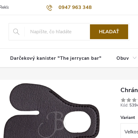
0947 963 348
Reklamačný poriadok
Obchodné podmienky
Kontakty
Dopra
HĽADAŤ
Darčekový kanister "The jerrycan bar"
Obuv
Chrán
Kód:
539
Variant