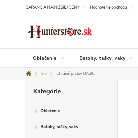
Prejsť
GARANCIA NAJNIŽŠIEJ CENY
Hodnotenie obchodu
na
obsah
Oblečenie
Batohy, tašky, vaky
Iné
Chránič prstov BASIC
Domov
B
Preskočiť
o
Kategórie
kategórie
č
n
ý
Oblečenie
p
a
n
Batohy, tašky, vaky
e
l