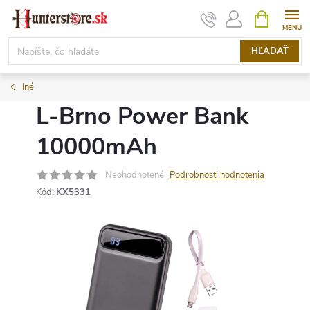
Prejsť
NÁKUPN
KOŠÍK
na
obsah
HĽADAŤ
Iné
L-Brno Power Bank
10000mAh
Neohodnotené
Podrobnosti hodnotenia
Kód:
KX5331