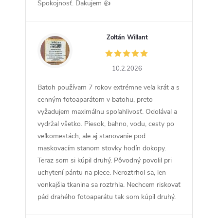
Spokojnosť. Ďakujem 👍
Zoltán Willant
ZW
10.2.2026
Batoh používam 7 rokov extrémne veľa krát a s
cenným fotoaparátom v batohu, preto
vyžadujem maximálnu spoľahlivosť. Odolával a
vydržal všetko. Piesok, bahno, vodu, cesty po
veľkomestách, ale aj stanovanie pod
maskovacím stanom stovky hodín dokopy.
Teraz som si kúpil druhý. Pôvodný povolil pri
uchytení pántu na plece. Neroztrhol sa, len
vonkajšia tkanina sa roztrhla. Nechcem riskovať
pád drahého fotoaparátu tak som kúpil druhý.