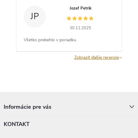
Jozef Petrik
JP
30.11.2025
Všetko prebehlo v poriadku.
Zobraziť ďalšie recenzie
Z
á
p
Informácie pre vás
ä
t
KONTAKT
i
e