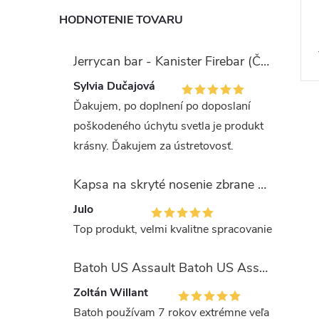
HODNOTENIE TOVARU
Jerrycan bar - Kanister Firebar (Červený)
Sylvia Dučajová
Ďakujem, po doplnení po doposlaní
poškodeného úchytu svetla je produkt
krásny. Ďakujem za ústretovosť.
Kapsa na skryté nosenie zbrane OLIVA (veľkosť Glock 17/19)
Julo
Top produkt, velmi kvalitne spracovanie
Batoh US Assault Batoh US Assault "LASER CUT" 36l MULTIT.
Zoltán Willant
Batoh používam 7 rokov extrémne veľa