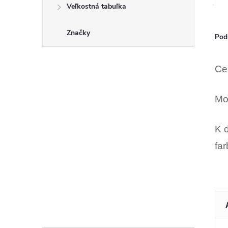
Veľkostná tabuľka
Značky
Pod
Ce
Mo
K d
far