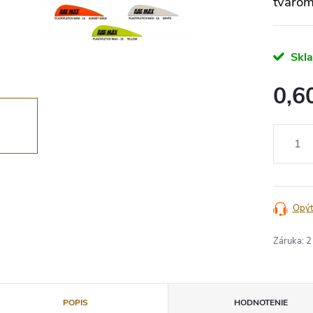
tvarom
Skl
0,6
Jednotko
cena:
Opýt
Záruka
:
2
POPIS
HODNOTENIE