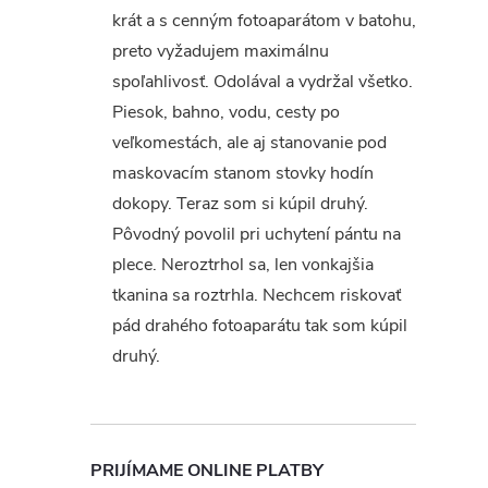
krát a s cenným fotoaparátom v batohu,
preto vyžadujem maximálnu
spoľahlivosť. Odolával a vydržal všetko.
Piesok, bahno, vodu, cesty po
veľkomestách, ale aj stanovanie pod
maskovacím stanom stovky hodín
dokopy. Teraz som si kúpil druhý.
Pôvodný povolil pri uchytení pántu na
plece. Neroztrhol sa, len vonkajšia
tkanina sa roztrhla. Nechcem riskovať
pád drahého fotoaparátu tak som kúpil
druhý.
PRIJÍMAME ONLINE PLATBY