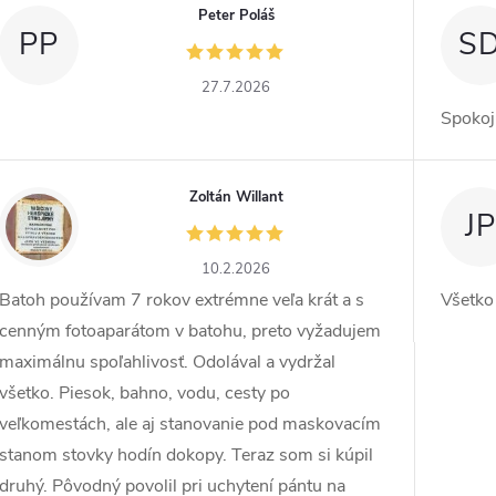
Peter Poláš
PP
S
27.7.2026
Spokoj
Zoltán Willant
ZW
JP
10.2.2026
Batoh používam 7 rokov extrémne veľa krát a s
Všetko
cenným fotoaparátom v batohu, preto vyžadujem
maximálnu spoľahlivosť. Odolával a vydržal
všetko. Piesok, bahno, vodu, cesty po
veľkomestách, ale aj stanovanie pod maskovacím
stanom stovky hodín dokopy. Teraz som si kúpil
druhý. Pôvodný povolil pri uchytení pántu na