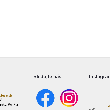
T
Sledujte nás
Instagra
tore.sk
8
linky: Po-Pia
Sl