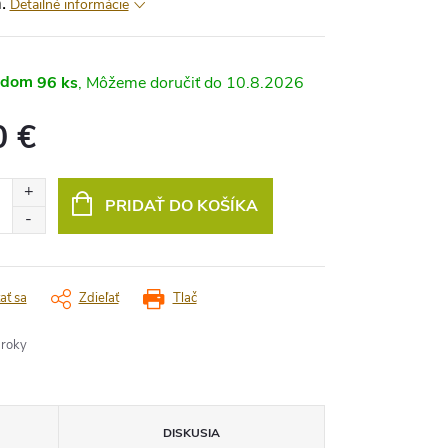
.
Detailné informácie
adom
96 ks
10.8.2026
0 €
vá
PRIDAŤ DO KOŠÍKA
ať sa
Zdieľať
Tlač
 roky
DISKUSIA