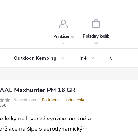
va
Partneri
Cookies
GDPR
Veľkostná tabuľka
Moja 
NÁKUPNÝ
KOŠÍK
Prázdny košík
Prihlásenie
Outdoor Kemping
Iné
Veľkostná t
 AAE Maxhunter PM 16 GR
Neohodnotené
Podrobnosti hodnotenia
658
é letky na lovecké využitie, odolné a
držiace na šípe s aerodynamickým