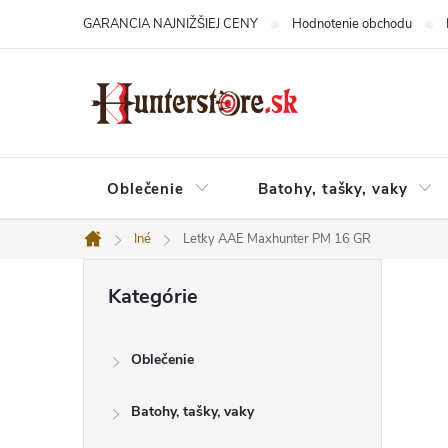
Prejsť
GARANCIA NAJNIŽŠIEJ CENY
Hodnotenie obchodu
na
obsah
Oblečenie
Batohy, tašky, vaky
Iné
Letky AAE Maxhunter PM 16 GR
Domov
B
Preskočiť
o
Kategórie
kategórie
č
n
ý
Oblečenie
p
a
n
Batohy, tašky, vaky
e
l