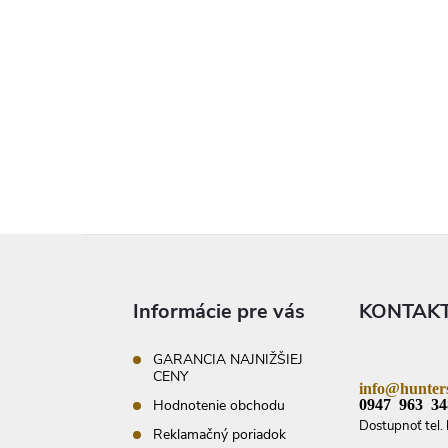
Z
á
p
ä
Informácie pre vás
KONTAK
t
i
e
GARANCIA NAJNIŽŠIEJ
CENY
info@hunters
0947 963 34
Hodnotenie obchodu
Dostupnoť tel. 
Reklamačný poriadok