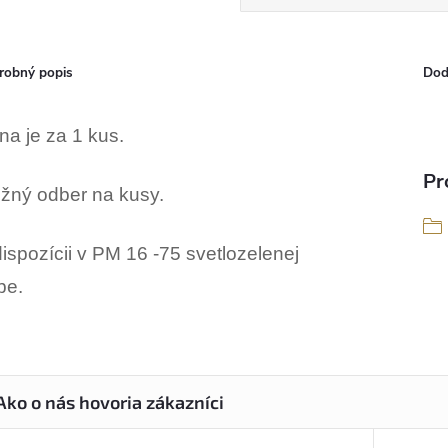
robný popis
Dod
na je za 1 kus.
Pr
žný odber na kusy.
ispozícii v PM 16 -75 svetlozelenej
be.