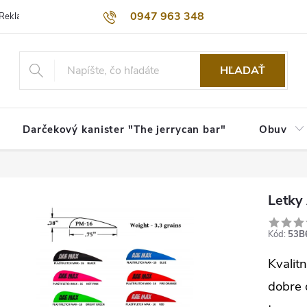
0947 963 348
Reklamačný poriadok
Obchodné podmienky
Kontakty
Dopra
HĽADAŤ
Darčekový kanister "The jerrycan bar"
Obuv
Letky
Kód:
53B
Kvalitn
dobre 