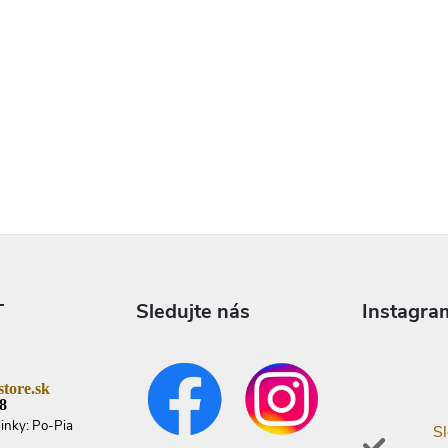
T
Sledujte nás
Instagra
tore.sk
8
linky: Po-Pia
Sl