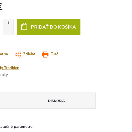
€
vá
PRIDAŤ DO KOŠÍKA
ať sa
Zdieľať
Tlač
ig Tradition
 roky
DISKUSIA
atočné parametre