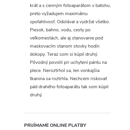
krát a s cenným fotoaparátom v batohu,
preto vyžadujem maximálnu
spoľahlivosť. Odolával a vydržal všetko.
Piesok, bahno, vodu, cesty po
veľkomestách, ale aj stanovanie pod
maskovacím stanom stovky hodín
dokopy. Teraz som si kúpil druhý.
Pôvodný povolil pri uchytení pántu na
plece. Neroztrhol sa, len vonkajšia
tkanina sa roztrhla. Nechcem riskovať
pád drahého fotoaparátu tak som kúpil
druhý.
PRIJÍMAME ONLINE PLATBY