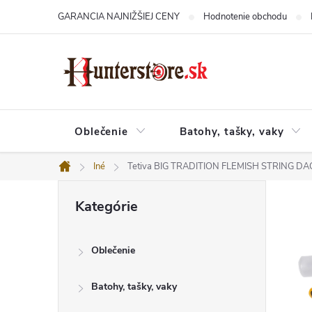
Prejsť
GARANCIA NAJNIŽŠIEJ CENY
Hodnotenie obchodu
na
obsah
Oblečenie
Batohy, tašky, vaky
Iné
Tetiva BIG TRADITION FLEMISH STRING D
Domov
B
Preskočiť
o
Kategórie
kategórie
č
n
ý
Oblečenie
p
a
n
Batohy, tašky, vaky
e
l