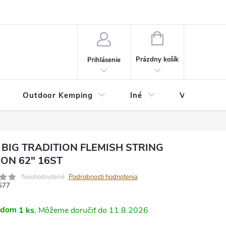
va
Partneri
Cookies
GDPR
Veľkostná tabuľka
Moja 
NÁKUPNÝ
KOŠÍK
Prázdny košík
Prihlásenie
Outdoor Kemping
Iné
Veľkostná t
a BIG TRADITION FLEMISH STRING
ON 62" 16ST
Neohodnotené
Podrobnosti hodnotenia
577
adom
1 ks
11.8.2026