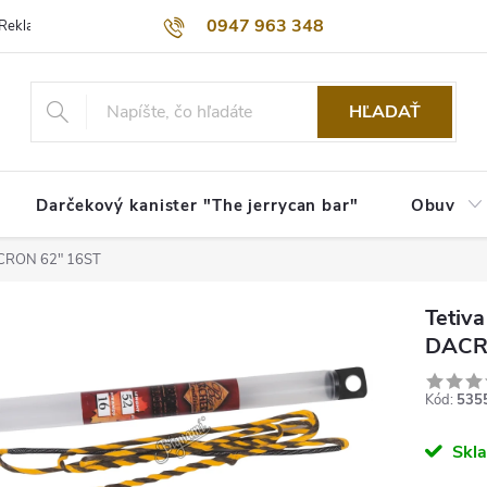
0947 963 348
Reklamačný poriadok
Obchodné podmienky
Kontakty
Dopra
HĽADAŤ
Darčekový kanister "The jerrycan bar"
Obuv
ACRON 62" 16ST
Tetiv
DACR
Kód:
535
Skl