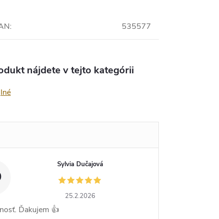
AN
:
535577
odukt nájdete v tejto kategórii
Iné
Sylvia Dučajová
D
25.2.2026
nosť. Ďakujem 👍