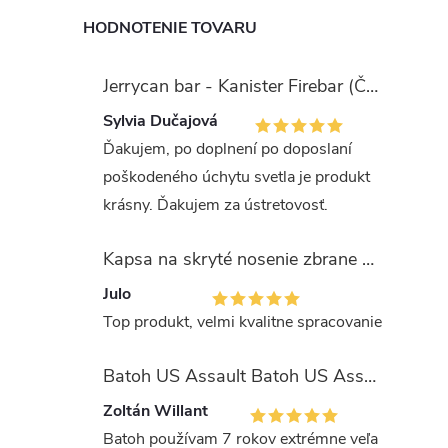
HODNOTENIE TOVARU
Jerrycan bar - Kanister Firebar (Červený)
Sylvia Dučajová
Ďakujem, po doplnení po doposlaní
poškodeného úchytu svetla je produkt
krásny. Ďakujem za ústretovosť.
Kapsa na skryté nosenie zbrane OLIVA (veľkosť Glock 17/19)
Julo
Top produkt, velmi kvalitne spracovanie
Batoh US Assault Batoh US Assault "LASER CUT" 36l MULTIT.
Zoltán Willant
Batoh používam 7 rokov extrémne veľa