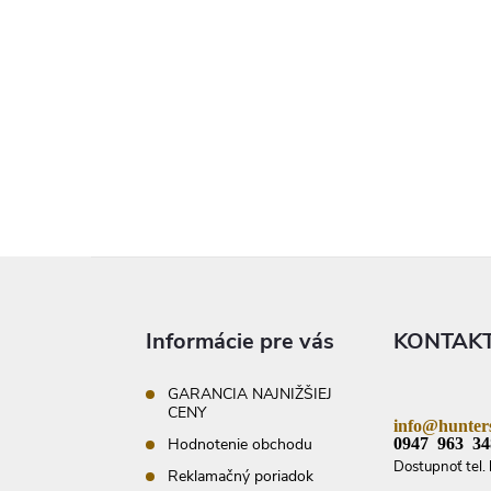
Z
á
p
ä
Informácie pre vás
KONTAK
t
i
e
GARANCIA NAJNIŽŠIEJ
CENY
info@hunters
0947 963 34
Hodnotenie obchodu
Dostupnoť tel. 
Reklamačný poriadok