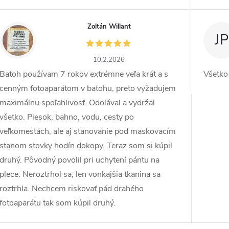
Zoltán Willant
ZW
JP
10.2.2026
Batoh používam 7 rokov extrémne veľa krát a s
Všetko
cenným fotoaparátom v batohu, preto vyžadujem
maximálnu spoľahlivosť. Odolával a vydržal
všetko. Piesok, bahno, vodu, cesty po
veľkomestách, ale aj stanovanie pod maskovacím
stanom stovky hodín dokopy. Teraz som si kúpil
druhý. Pôvodný povolil pri uchytení pántu na
plece. Neroztrhol sa, len vonkajšia tkanina sa
roztrhla. Nechcem riskovať pád drahého
fotoaparátu tak som kúpil druhý.