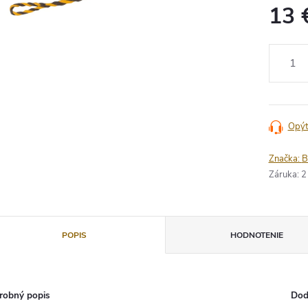
13 
Jednotko
cena:
Opýt
Značka:
B
Záruka
:
2
POPIS
HODNOTENIE
robný popis
Dod