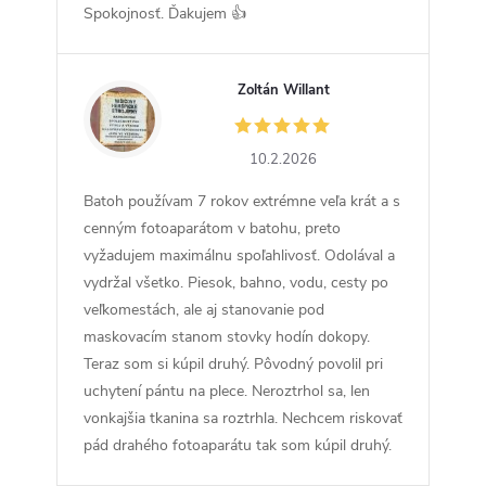
Spokojnosť. Ďakujem 👍
Zoltán Willant
ZW
10.2.2026
Batoh používam 7 rokov extrémne veľa krát a s
cenným fotoaparátom v batohu, preto
vyžadujem maximálnu spoľahlivosť. Odolával a
vydržal všetko. Piesok, bahno, vodu, cesty po
veľkomestách, ale aj stanovanie pod
maskovacím stanom stovky hodín dokopy.
Teraz som si kúpil druhý. Pôvodný povolil pri
uchytení pántu na plece. Neroztrhol sa, len
vonkajšia tkanina sa roztrhla. Nechcem riskovať
pád drahého fotoaparátu tak som kúpil druhý.