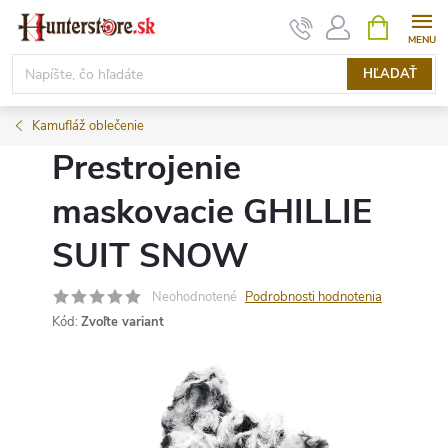
Prejsť
NÁKUPN
KOŠÍK
na
obsah
HĽADAŤ
Kamufláž oblečenie
Prestrojenie
maskovacie GHILLIE
SUIT SNOW
Neohodnotené
Podrobnosti hodnotenia
Kód:
Zvoľte variant