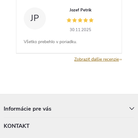
Jozef Petrik
JP
30.11.2025
Všetko prebehlo v poriadku.
Zobraziť ďalšie recenzie
Z
á
p
Informácie pre vás
ä
t
KONTAKT
i
e