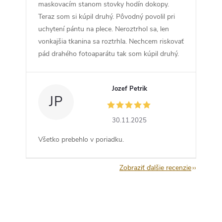
maskovacím stanom stovky hodín dokopy.
Teraz som si kúpil druhý. Pôvodný povolil pri
uchytení pántu na plece. Neroztrhol sa, len
vonkajšia tkanina sa roztrhla. Nechcem riskovať
pád drahého fotoaparátu tak som kúpil druhý.
Jozef Petrik
JP
30.11.2025
Všetko prebehlo v poriadku.
Zobraziť ďalšie recenzie