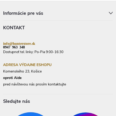
Z
á
p
Informácie pre vás
ä
t
KONTAKT
i
e
info@hunterstore.sk
0947 963 348
Dostupnoť tel. linky: Po-Pia 9:00-16:30
ADRESA VÝDAJNE ESHOPU
Komenského 23, Košice
oproti Aide
pred návštevou nás prosím kontaktujte
Sledujte nás