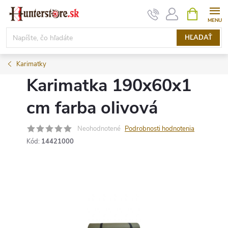
Prejsť
NÁKUPN
KOŠÍK
na
obsah
HĽADAŤ
Karimatky
Karimatka 190x60x1
cm farba olivová
Neohodnotené
Podrobnosti hodnotenia
Kód:
14421000