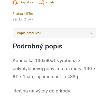
Opýtať sa
Zdieľať
Značka:
MilTec
Záruka
:
2 roky
Popis produktu
Podrobný popis
Karimatka 190x60x1 vyrobená z
p
olyetylénovej peny,
má rozmery: 190 x
61 x 1 cm, jej h
motnosť je 488g
ideálna na výlety do prírody.