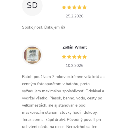
SD
25.2.2026
Spokojnosť. Ďakujem 👍
Zoltán Willant
ZW
10.2.2026
Batoh používam 7 rokov extrémne veľa krát a s
cenným fotoaparátom v batohu, preto
vyžadujem maximálnu spoľahlivosť. Odolával a
vydržal všetko. Piesok, bahno, vodu, cesty po
veľkomestách, ale aj stanovanie pod
maskovacím stanom stovky hodín dokopy.
Teraz som si kúpil druhý. Pôvodný povolil pri
uchytení pántu na plece. Neroztrhol sa, len