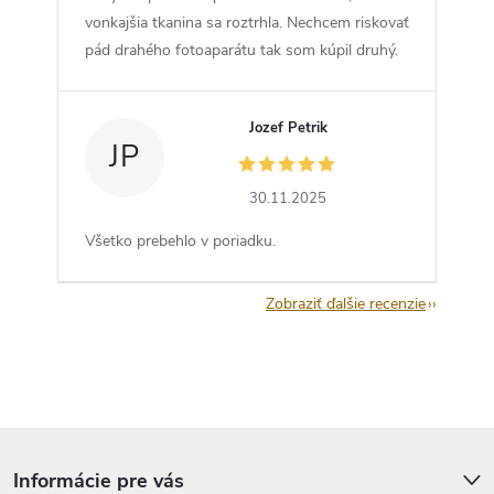
vonkajšia tkanina sa roztrhla. Nechcem riskovať
pád drahého fotoaparátu tak som kúpil druhý.
Jozef Petrik
JP
30.11.2025
Všetko prebehlo v poriadku.
Zobraziť ďalšie recenzie
Z
á
p
Informácie pre vás