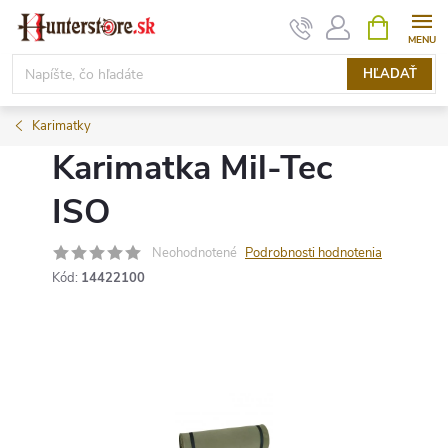
Prejsť
NÁKUPN
KOŠÍK
na
obsah
HĽADAŤ
Karimatky
Karimatka Mil-Tec
ISO
Neohodnotené
Podrobnosti hodnotenia
Kód:
14422100