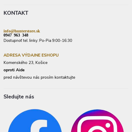
ä
t
KONTAKT
i
e
info@hunterstore.sk
0947 963 348
Dostupnoť tel. linky: Po-Pia 9:00-16:30
ADRESA VÝDAJNE ESHOPU
Komenského 23, Košice
oproti Aide
pred návštevou nás prosím kontaktujte
Sledujte nás