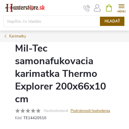
Prejsť
NÁKUPN
KOŠÍK
na
obsah
HĽADAŤ
Karimatky
Mil-Tec
samonafukovacia
karimatka Thermo
Explorer 200x66x10
cm
Neohodnotené
Podrobnosti hodnotenia
Kód:
TE14420510