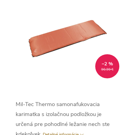
–2 %
90,99 €
Mil-Tec Thermo samonafukovacia
karimatka s izolačnou podložkou je
určená pre pohodlné ležanie nech ste
kdekoľvek.
Detailné informácie