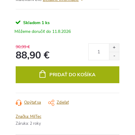
Skladom
1 ks
11.8.2026
90,99 €
88,90 €
Jednotková
cena:
PRIDAŤ DO KOŠÍKA
Opýtať sa
Zdieľať
Značka:
MilTec
Záruka
:
2 roky