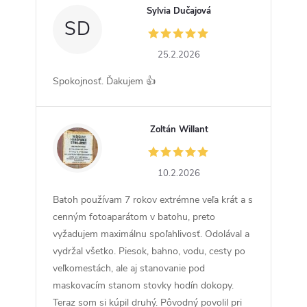
Sylvia Dučajová
SD
25.2.2026
Spokojnosť. Ďakujem 👍
Zoltán Willant
ZW
10.2.2026
Batoh používam 7 rokov extrémne veľa krát a s
cenným fotoaparátom v batohu, preto
vyžadujem maximálnu spoľahlivosť. Odolával a
vydržal všetko. Piesok, bahno, vodu, cesty po
veľkomestách, ale aj stanovanie pod
maskovacím stanom stovky hodín dokopy.
Teraz som si kúpil druhý. Pôvodný povolil pri