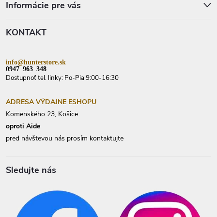
p
Informácie pre vás
ä
t
KONTAKT
i
e
info@hunterstore.sk
0947 963 348
Dostupnoť tel. linky: Po-Pia 9:00-16:30
ADRESA VÝDAJNE ESHOPU
Komenského 23, Košice
oproti Aide
pred návštevou nás prosím kontaktujte
Sledujte nás