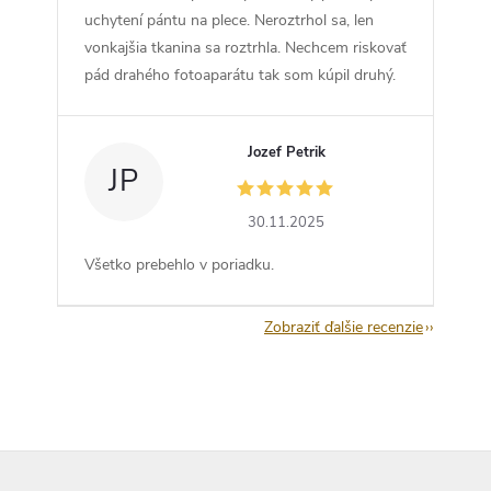
uchytení pántu na plece. Neroztrhol sa, len
vonkajšia tkanina sa roztrhla. Nechcem riskovať
pád drahého fotoaparátu tak som kúpil druhý.
Jozef Petrik
JP
30.11.2025
Všetko prebehlo v poriadku.
Zobraziť ďalšie recenzie
Z
á