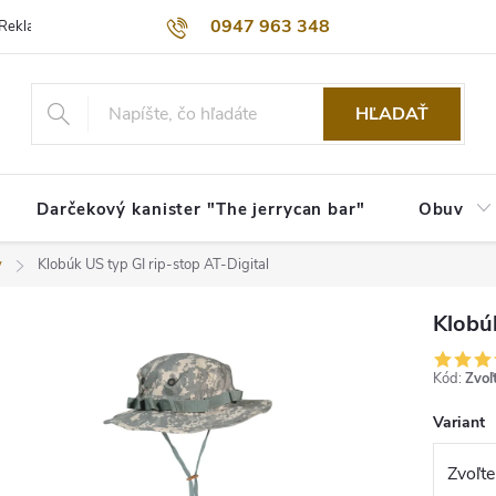
0947 963 348
Reklamačný poriadok
Obchodné podmienky
Kontakty
Dopra
HĽADAŤ
Darčekový kanister "The jerrycan bar"
Obuv
y
Klobúk US typ GI rip-stop AT-Digital
Klobúk
Kód:
Zvoľ
Variant