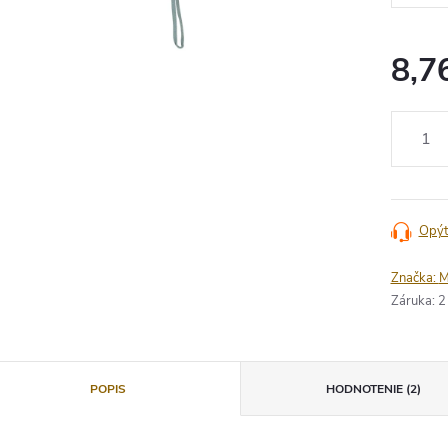
8,7
Jednotko
cena:
Opýt
Značka:
M
Záruka
:
2
POPIS
HODNOTENIE (2)