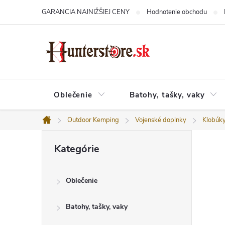
Prejsť
GARANCIA NAJNIŽŠIEJ CENY
Hodnotenie obchodu
na
obsah
Oblečenie
Batohy, tašky, vaky
Outdoor Kemping
Vojenské doplnky
Klobúk
Domov
B
Preskočiť
o
Kategórie
kategórie
č
n
ý
Oblečenie
p
a
n
Batohy, tašky, vaky
e
l