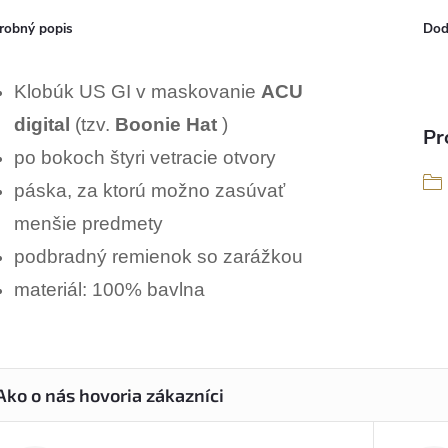
robný popis
Dod
Klobúk US GI v maskovanie
ACU
digital
(tzv.
Boonie Hat
)
Pr
po bokoch štyri vetracie otvory
páska, za ktorú možno zasúvať
menšie predmety
podbradný remienok so zarážkou
materiál: 100% bavlna