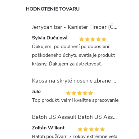
HODNOTENIE TOVARU
Jerrycan bar - Kanister Firebar (Červený)
Sylvia Dučajová
Ďakujem, po doplnení po doposlaní
poškodeného úchytu svetla je produkt
krásny. Ďakujem za ústretovosť.
Kapsa na skryté nosenie zbrane OLIVA (veľkosť Glock 17/19)
Julo
Top produkt, velmi kvalitne spracovanie
Batoh US Assault Batoh US Assault "LASER CUT" 36l MULTIT.
Zoltán Willant
Batoh používam 7 rokov extrémne veľa