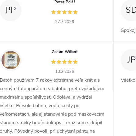
Peter Poláš
PP
S
27.7.2026
Spokoj
Zoltán Willant
ZW
JP
10.2.2026
Batoh používam 7 rokov extrémne veľa krát a s
Všetko
cenným fotoaparátom v batohu, preto vyžadujem
maximálnu spoľahlivosť. Odolával a vydržal
všetko. Piesok, bahno, vodu, cesty po
veľkomestách, ale aj stanovanie pod maskovacím
stanom stovky hodín dokopy. Teraz som si kúpil
druhý. Pôvodný povolil pri uchytení pántu na