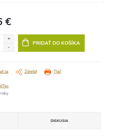
6 €
vá
PRIDAŤ DO KOŠÍKA
ať sa
Zdieľať
Tlač
ilTec
 roky
DISKUSIA