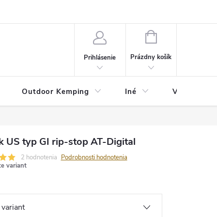
va
Partneri
Cookies
GDPR
Veľkostná tabuľka
Moja 
NÁKUPNÝ
KOŠÍK
Prázdny košík
Prihlásenie
Outdoor Kemping
Iné
Veľkostná t
 US typ GI rip-stop AT-Digital
2 hodnotenia
Podrobnosti hodnotenia
te variant