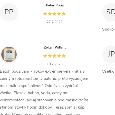
Peter Poláš
PP
S
27.7.2026
Spokoj
Zoltán Willant
ZW
JP
10.2.2026
Batoh používam 7 rokov extrémne veľa krát a s
Všetko
cenným fotoaparátom v batohu, preto vyžadujem
maximálnu spoľahlivosť. Odolával a vydržal
všetko. Piesok, bahno, vodu, cesty po
veľkomestách, ale aj stanovanie pod maskovacím
stanom stovky hodín dokopy. Teraz som si kúpil
druhý. Pôvodný povolil pri uchytení pántu na