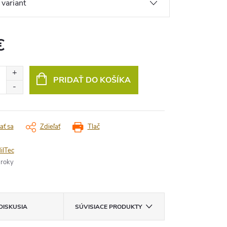
€
vá
PRIDAŤ DO KOŠÍKA
ať sa
Zdieľať
Tlač
ilTec
 roky
DISKUSIA
SÚVISIACE PRODUKTY