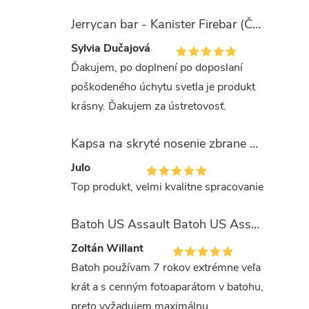
Jerrycan bar - Kanister Firebar (Červený)
Sylvia Dučajová
Ďakujem, po doplnení po doposlaní
poškodeného úchytu svetla je produkt
krásny. Ďakujem za ústretovosť.
Kapsa na skryté nosenie zbrane OLIVA (veľkosť Glock 17/19)
Julo
Top produkt, velmi kvalitne spracovanie
Batoh US Assault Batoh US Assault "LASER CUT" 36l MULTIT.
Zoltán Willant
Batoh používam 7 rokov extrémne veľa
krát a s cenným fotoaparátom v batohu,
preto vyžadujem maximálnu