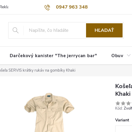
0947 963 348
Reklamačný poriadok
Obchodné podmienky
Kontakty
Dopra
HĽADAŤ
Darčekový kanister "The jerrycan bar"
Obuv
ošeľa SERVIS krátky rukáv na gombíky Khaki
Košeľ
Khaki
Kód:
Zvoľ
Variant