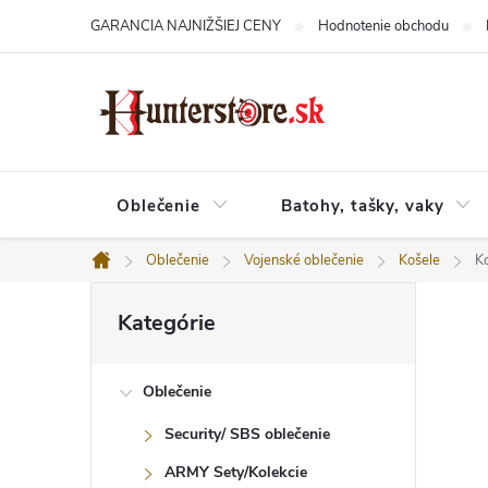
Prejsť
GARANCIA NAJNIŽŠIEJ CENY
Hodnotenie obchodu
na
obsah
Oblečenie
Batohy, tašky, vaky
Oblečenie
Vojenské oblečenie
Košele
K
Domov
B
Preskočiť
o
Kategórie
kategórie
č
n
ý
Oblečenie
p
a
Security/ SBS oblečenie
n
e
ARMY Sety/Kolekcie
l