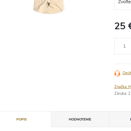
25 
Jednotko
cena:
Opýt
Značka:
M
Záruka
:
2
POPIS
HODNOTENIE