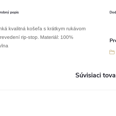
robný popis
Dod
hká kvalitná košeľa s krátkym rukávom
revedení rip-stop.
Materiál: 100%
Pr
vlna
Súvisiaci tova