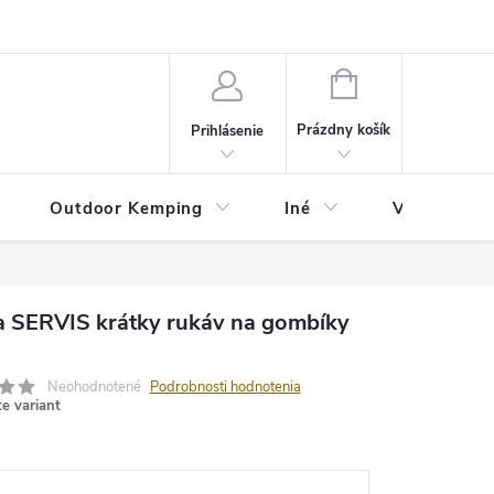
va
Partneri
Cookies
GDPR
Veľkostná tabuľka
Moja 
NÁKUPNÝ
KOŠÍK
Prázdny košík
Prihlásenie
Outdoor Kemping
Iné
Veľkostná t
a SERVIS krátky rukáv na gombíky
Neohodnotené
Podrobnosti hodnotenia
te variant