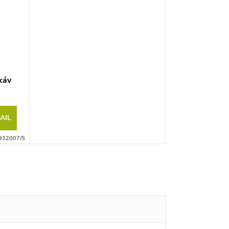
káv
AIL
932007/S