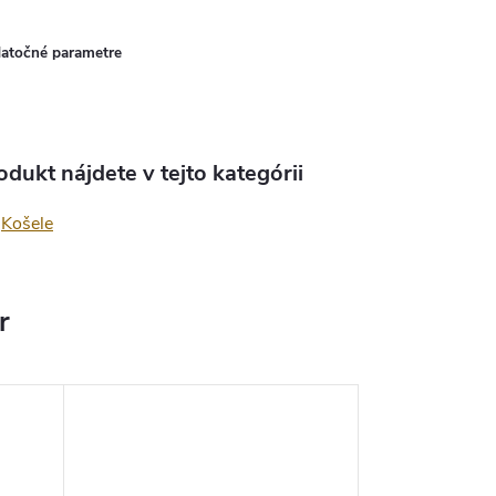
atočné parametre
odukt nájdete v tejto kategórii
Košele
r